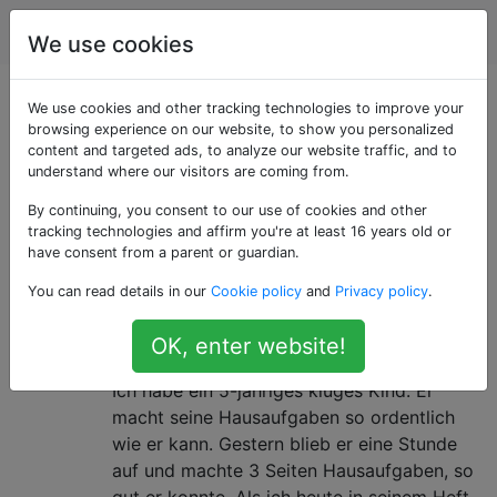
Erziehung
Tags
Account
We use cookies
Als «homework»
We use cookies and other tracking technologies to improve your
browsing experience on our website, to show you personalized
content and targeted ads, to analyze our website traffic, and to
getaggte Fragen
understand where our visitors are coming from.
By continuing, you consent to our use of cookies and other
Zusätzliche Aufgaben aus der Schule, die
tracking technologies and affirm you're at least 16 years old or
voraussichtlich zu Hause erledigt werden.
have consent from a parent or guardian.
Die Lehrerin hat 3 Seiten der
16
You can read details in our
Cookie policy
and
Privacy policy
.
abgeschlossenen Hausaufgaben
OK, enter website!
meines 5-Jährigen gelöscht
Ich habe ein 5-jähriges kluges Kind. Er
macht seine Hausaufgaben so ordentlich
wie er kann. Gestern blieb er eine Stunde
auf und machte 3 Seiten Hausaufgaben, so
gut er konnte. Als ich heute in seinem Heft