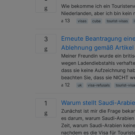
Wie bekomme ich ein Touristenvi
Niederlanden, aber ich bin kein 
13
visas
cuba
tourist-visas
Erneute Beantragung eine
3
Ablehnung gemäß Artikel
Meiner Freundin wurde ein briti
wegen Ladendiebstahls verhaftet
dass sie keine Aufzeichnung ha
beachten Sie, dass sie NICHT w
12
uk
visa-refusals
tourist-vis
Warum stellt Saudi-Arabie
1
Zunächst ist mir die Frage beka
es darum, warum Saudi-Arabien ke
Zeit, warum Saudi-Arabien keine 
nachdem es die Visa für Tourist