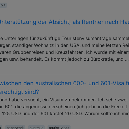
abia
nterstützung der Absicht, als Rentner nach Ha
he Unterlagen für zukünftige Touristenvisumanträge samme
sbürger, ständiger Wohnsitz in den USA, und meine letzten Re
aren Gruppenreisen und Kreuzfahrten. Ich wurde mit eine
ngen usw. behandelt. Es kommt jedoch zu Bürokratie, und …
zwischen den australischen 600- und 601-Visa f
erechtigt sind?
en und habe versucht, ein Visum zu bekommen. Ich sehe zwei
e 601, die angemessen erscheinen (ich gehe in die Freizeit
et 125 USD und der 601 kostet 20 USD. Warum sollte ich mic
n
paperwork
australia
tourist-visas