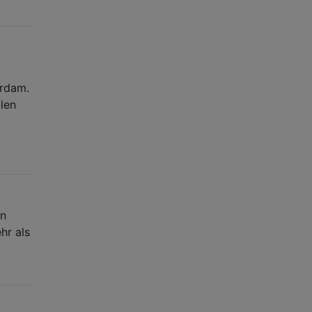
erdam.
len
…
en
hr als