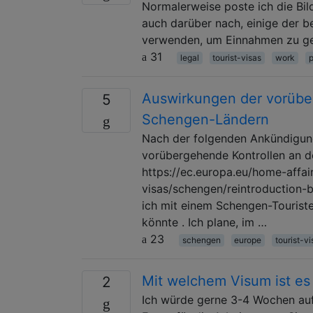
Normalerweise poste ich die Bild
auch darüber nach, einige der 
verwenden, um Einnahmen zu ge
31
legal
tourist-visas
work
Auswirkungen der vorübe
5
Schengen-Ländern
Nach der folgenden Ankündigun
vorübergehende Kontrollen an de
https://ec.europa.eu/home-affa
visas/schengen/reintroduction-
ich mit einem Schengen-Touriste
könnte . Ich plane, im …
23
schengen
europe
tourist-vi
Mit welchem ​​Visum ist es
2
Ich würde gerne 3-4 Wochen auf 