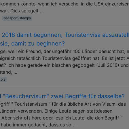
kommen könnte, wenn ich versuche, in die USA einzureisen
 war. Dies spiegelt …
passport-stamps
 2018 damit begonnen, Touristenvisa auszustel
sie, damit zu beginnen?
age, weil ein Freund, der ungefähr 100 Länder besucht hat, 
greich tatsächlich Touristenvisa geöffnet hat. Es ist jetzt 
fnet? Ich habe gerade ein bisschen gegoogelt (Juli 2016) und
 stand, …
abia
d "Besuchervisum" zwei Begriffe für dasselbe?
riff " Touristenvisum " für die übliche Art von Visum, das
 Ländern verwenden. Einige Leute sagen stattdessen
 Aber sehr oft höre oder lese ich Leute, die den Begriff "
 habe immer gedacht, dass es so …