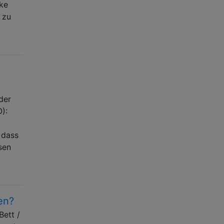
nke
 zu
der
):
 dass
sen
ten?
Bett /