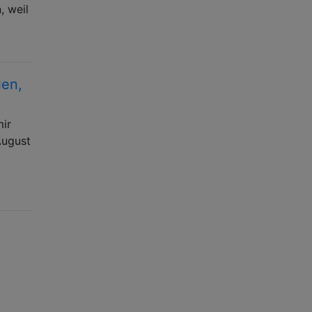
, weil
len,
mir
August