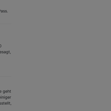
Pass.
0
esagt,
e geht
iniger
stellt,