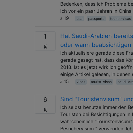
Bedenken, dass ich Probleme be
ich vor ein paar Jahren in China
19
usa
passports
tourist-visas
Hat Saudi-Arabien bereits
1
oder wann beabsichtigen 
Ich aktualisiere gerade diese Fr
gerade gesagt hat, dass das Köni
2018. Ist es jetzt wirklich geöf
einige Artikel gelesen, in denen
15
visas
tourist-visas
saudi-ar
Sind "Touristenvisum" un
6
Ich selbst benutze immer den Beg
Touristen bei Besichtigungen in
wahrscheinlich "Touristenvisum".
Besuchervisum " verwenden. Ich