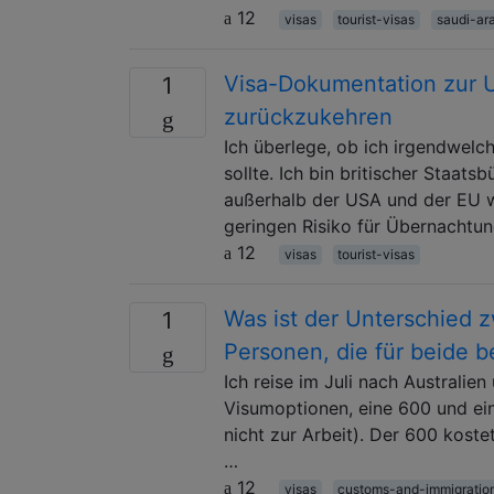
12
visas
tourist-visas
saudi-ar
Visa-Dokumentation zur U
1
zurückzukehren
Ich überlege, ob ich irgendwelc
sollte. Ich bin britischer Staat
außerhalb der USA und der EU w
geringen Risiko für Übernachtu
12
visas
tourist-visas
Was ist der Unterschied 
1
Personen, die für beide b
Ich reise im Juli nach Australi
Visumoptionen, eine 600 und ein
nicht zur Arbeit). Der 600 kost
…
12
visas
customs-and-immigratio