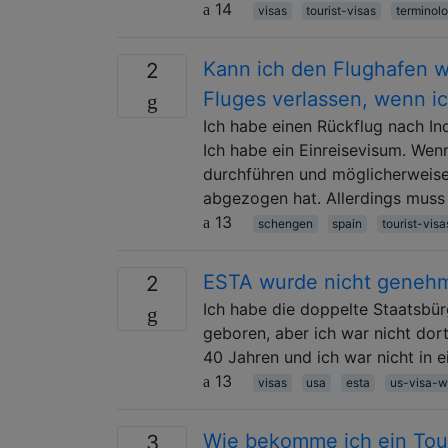
14
visas
tourist-visas
terminol
Kann ich den Flughafen 
2
Fluges verlassen, wenn i
Ich habe einen Rückflug nach In
Ich habe ein Einreisevisum. Wen
durchführen und möglicherweise
abgezogen hat. Allerdings muss 
13
schengen
spain
tourist-visa
ESTA wurde nicht genehmi
2
Ich habe die doppelte Staatsbürg
geboren, aber ich war nicht dor
40 Jahren und ich war nicht in 
13
visas
usa
esta
us-visa-w
Wie bekomme ich ein Tour
3