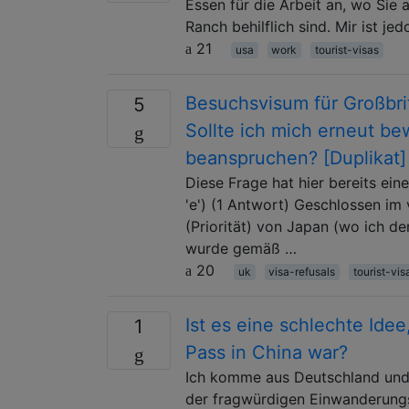
Essen für die Arbeit an, wo Sie 
Ranch behilflich sind. Mir ist je
21
usa
work
tourist-visas
Besuchsvisum für Großbri
5
Sollte ich mich erneut b
beanspruchen? [Duplikat]
Diese Frage hat hier bereits ei
'e') (1 Antwort) Geschlossen im
(Priorität) von Japan (wo ich de
wurde gemäß …
20
uk
visa-refusals
tourist-vis
Ist es eine schlechte Ide
1
Pass in China war?
Ich komme aus Deutschland und p
der fragwürdigen Einwanderungs-