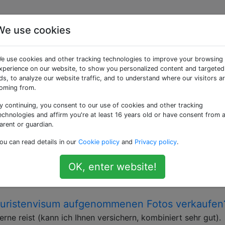
We use cookies
as» getaggte Fragen
e use cookies and other tracking technologies to improve your browsing
xperience on our website, to show you personalized content and targeted
 zum Zweck der Besichtigung ausgestellt wird.
ds, to analyze our website traffic, and to understand where our visitors a
oming from.
er Straftaten und Verurteilungen meines
y continuing, you consent to our use of cookies and other tracking
gebühr angeben?
echnologies and affirm you're at least 16 years old or have consent from 
en Strafzuschlag für den Betrag von 20 GBP, weil ich am
arent or guardian.
 vorweisen konnte. Ich dachte, ich könnte die Reise mit me
ou can read details in our
Cookie policy
and
Privacy policy
.
cheinend galt die Gegend als außerhalb des Londoner Bezi
t kaufen sollte. …
OK, enter website!
Touristenvisum aufgenommenen Fotos verkaufen
erne reist (kann ich Ihnen versichern, kombiniert sehr gut).