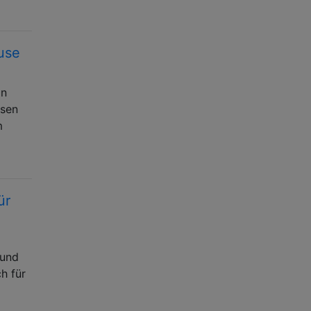
use
ln
isen
m
ür
 und
h für