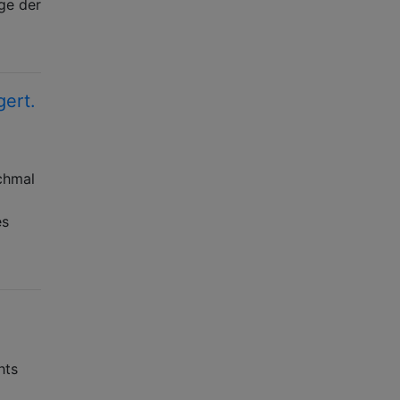
ege der
gert.
nchmal
es
hts