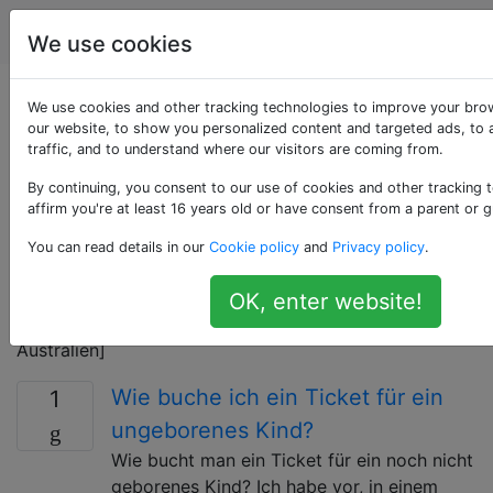
Reise
Tags
Account
We use cookies
Als «australia»
We use cookies and other tracking technologies to improve your bro
our website, to show you personalized content and targeted ads, to 
traffic, and to understand where our visitors are coming from.
getaggte Fragen
By continuing, you consent to our use of cookies and other tracking 
affirm you're at least 16 years old or have consent from a parent or g
Ein Inselland und Kontinent in der südlichen
Hemisphäre im südwestlichen Pazifik. Spezifischere
You can read details in our
Cookie policy
and
Privacy policy
.
regionale Tags (gegebenenfalls zu bevorzugen)
umfassen: [New-South-Wales] [Nord-Territorium],
OK, enter website!
[Queensland], [Sonnenschein-Küste], [Victoria-
Australien]
Wie buche ich ein Ticket für ein
1
ungeborenes Kind?
Wie bucht man ein Ticket für ein noch nicht
geborenes Kind? Ich habe vor, in einem