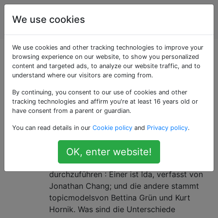
Statistiken und
Tags
We use cookies
Account
Big Data
We use cookies and other tracking technologies to improve your
Als «topic-models»
browsing experience on our website, to show you personalized
content and targeted ads, to analyze our website traffic, and to
understand where our visitors are coming from.
getaggte Fragen
By continuing, you consent to our use of cookies and other
tracking technologies and affirm you're at least 16 years old or
R-Pakete zur Themenmodellierung
4
have consent from a parent or guardian.
/ LDA: nur "TopicModels" und
You can read details in our
Cookie policy
and
Privacy policy
.
"LDA" [geschlossen]
Es scheint mir, dass nur zwei R-Pakete in
OK, enter website!
der Lage sind, Latent Dirichlet Allocation
durchzuführen : Einer ist lda, verfasst von
Jonathan Chang; und die andere stammt
topicmodelsvon Bettina Grün und Kurt
Hornik. Was sind die Unterschiede