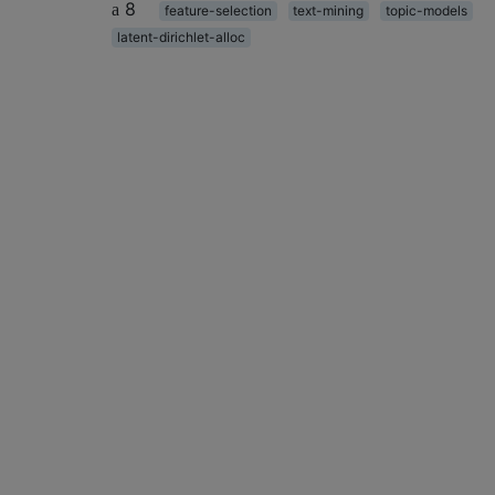
8
feature-selection
text-mining
topic-models
latent-dirichlet-alloc