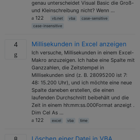
genau unterscheidet Visual Basic die Groß-
und Kleinschreibung nicht? Wenn …
122
vb.net
vba
case-sensitive
case-insensitive
Millisekunden in Excel anzeigen
4
Ich versuche, Millisekunden in einem Excel-
Makro anzuzeigen. Ich habe eine Spalte mit
Ganzzahlen, die Zeitstempel in
Millisekunden sind (z. B. 28095200 ist 7:
48: 15.200 Uhr), und ich möchte eine neue
Spalte daneben erstellen, die einen
laufenden Durchschnitt beibehält und die
Zeit in einem hh:mm:ss.000Format anzeigt .
Dim Cel As …
122
excel
vba
time
Löschen einer Datei in VBA
8