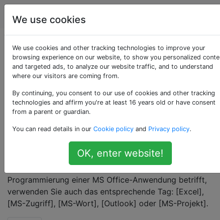
Programmierung
Tags
Account
We use cookies
Als «vba» getaggte
We use cookies and other tracking technologies to improve your
browsing experience on our website, to show you personalized conte
and targeted ads, to analyze our website traffic, and to understand
Fragen
where our visitors are coming from.
By continuing, you consent to our use of cookies and other tracking
Visual Basic für Applikationen (VBA) ist eine
technologies and affirm you're at least 16 years old or have consent
ereignisgesteuerte, objektorientierte
from a parent or guardian.
Programmiersprache zum Schreiben von Makros, die
You can read details in our
Cookie policy
and
Privacy policy
.
für die gesamte Office-Suite sowie für andere
Anwendungen verwendet wird. VBA entspricht nicht
OK, enter website!
VB.NET oder VBS. Wenn Sie in Visual Studio arbeiten,
verwenden Sie [vb.net]. Wenn Ihre Frage speziell die
Programmierung einer MS Office-Anwendung betrifft,
verwenden Sie auch das entsprechende Tag: [Excel],
[MS-Zugriff], [MS-Wort], [Outlook] oder [MS-Projekt].