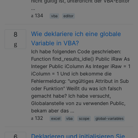
nicht gültig ist, unterbricht der VBA-Editor
…
134
vba
editor
Wie deklariere ich eine globale
8
Variable in VBA?
Ich habe folgenden Code geschrieben:
Function find_results_idle() Public iRaw As
Integer Public iColumn As Integer iRaw = 1
iColumn = 1 Und ich bekomme die
Fehlermeldung: "ungültiges Attribut in Sub
oder Funktion" Weißt du was ich falsch
gemacht habe? Ich habe versucht,
Globalanstelle von zu verwenden Public,
bekam aber das …
132
excel
vba
scope
global-variables
Deklarieren und initialisieren Sie
6