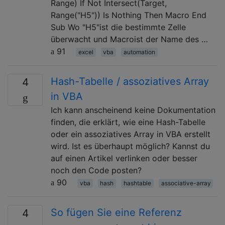
Range) If Not Intersect(Target,
Range("H5")) Is Nothing Then Macro End
Sub Wo "H5"ist die bestimmte Zelle
überwacht und Macroist der Name des …
91
excel
vba
automation
Hash-Tabelle / assoziatives Array
4
in VBA
Ich kann anscheinend keine Dokumentation
finden, die erklärt, wie eine Hash-Tabelle
oder ein assoziatives Array in VBA erstellt
wird. Ist es überhaupt möglich? Kannst du
auf einen Artikel verlinken oder besser
noch den Code posten?
90
vba
hash
hashtable
associative-array
So fügen Sie eine Referenz
4