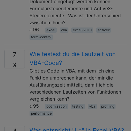
Dokument eingefügt werden können:
Formularsteuerelemente und ActiveX-
Steuerelemente . Was ist der Unterschied
zwischen ihnen?
96
excel
vba
excel-2010
activex
form-control
Wie testest du die Laufzeit von
7
VBA-Code?
Gibt es Code in VBA, mit dem ich eine
Funktion umbrechen kann, der mir die
Ausführungszeit mitteilt, damit ich die
verschiedenen Laufzeiten von Funktionen
vergleichen kann?
95
optimization
testing
vba
profiling
performance
Was entspricht "! =" In Excel VBA?
4