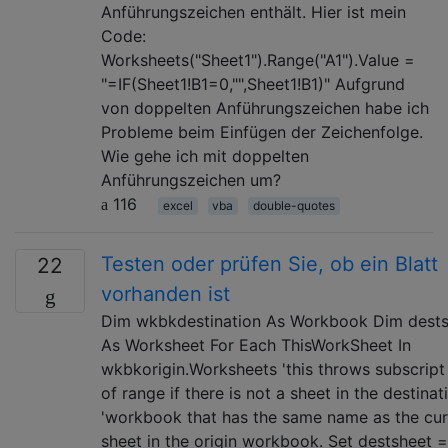
Anführungszeichen enthält. Hier ist mein
Code:
Worksheets("Sheet1").Range("A1").Value =
"=IF(Sheet1!B1=0,"",Sheet1!B1)" Aufgrund
von doppelten Anführungszeichen habe ich
Probleme beim Einfügen der Zeichenfolge.
Wie gehe ich mit doppelten
Anführungszeichen um?
116
excel
vba
double-quotes
Testen oder prüfen Sie, ob ein Blatt
22
vorhanden ist
Dim wkbkdestination As Workbook Dim dest
As Worksheet For Each ThisWorkSheet In
wkbkorigin.Worksheets 'this throws subscript
of range if there is not a sheet in the destinat
'workbook that has the same name as the cur
sheet in the origin workbook. Set destsheet =