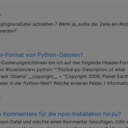
?
itignoreDatei schreiben ? Wenn ja, sollte der Zeile ein #od
 werden?
er-Format von Python-Dateien?
Codierungsrichtlinien bin ich auf das folgende Header-Fo
n: #!/usr/bin/env python """Foobar.py: Description of what
arack Obama" __copyright__ = "Copyright 2009, Planet Earth
der in der Python-Welt? Welche anderen Felder / Informati
n Kommentare für die npm-Installation hinzu?
.json-Datei und möchte einen Kommentar hinzufügen. Gibt 