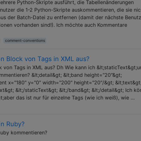
mehrere Python-Skripte ausführt, die Tabellenänderungen
utzer die 1-2 Python-Skripte auskommentieren, die sie nic
aus der Batch-Datei zu entfernen (damit der nächste Benut
ptionen vorhanden sind!). Ich möchte auch Kommentare
comment-conventions
n Block von Tags in XML aus?
 von Tags in XML aus? Dh Wie kann ich &lt;staticText&gt;u
mmentieren? &lt;detail&gt; &lt;band height="20"&gt;
ment x="180" y="0" width="200" height="20"/&gt; &lt;text&gt;
t&gt; &lt;/staticText&gt; &lt;/band&gt; &lt;/detail&gt; Ich kö
t;aber das ist nur für einzelne Tags (wie ich weiß), wie …
in Ruby?
 Ruby kommentieren?