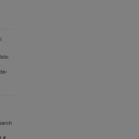
n
blic
ode-
earch
# #