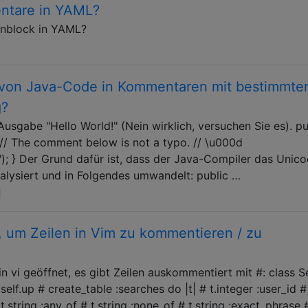
ntare in YAML?
enblock in YAML?
 von Java-Code in Kommentaren mit bestimmte
g?
usgabe "Hello World!" (Nein wirklich, versuchen Sie es). pu
 { // The comment below is not a typo. // \u000d
"); } Der Grund dafür ist, dass der Java-Compiler das Unic
alysiert und in Folgendes umwandelt: public …
, um Zeilen in Vim zu kommentieren / zu
n vi geöffnet, es gibt Zeilen auskommentiert mit #: class S
self.up # create_table :searches do |t| # t.integer :user_id #
# t.string :any_of # t.string :none_of # t.string :exact_phrase 