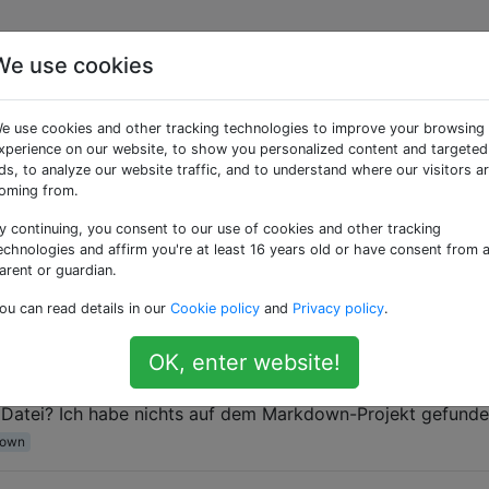
We use cookies
getaggte Fragen
e use cookies and other tracking technologies to improve your browsing
xperience on our website, to show you personalized content and targeted
konstrukt, mit dem nicht kompilierte, vom Programmierer
ds, to analyze our website traffic, and to understand where our visitors a
den.
oming from.
y continuing, you consent to our use of cookies and other tracking
SON verwendet werden?
echnologies and affirm you're at least 16 years old or have consent from 
SON-Datei verwenden? Wenn das so ist, wie?
arent or guardian.
ou can read details in our
Cookie policy
and
Privacy policy
.
n
OK, enter website!
chern eines Kommentars in einer Markdown-Datei, z. B. ein
 Datei? Ich habe nichts auf dem Markdown-Projekt gefunde
down