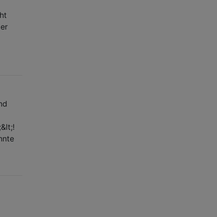
ht
zer
nd
&lt;!
nnte