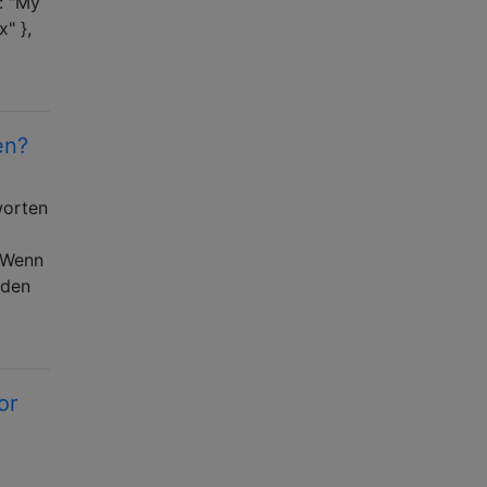
: "My
x" },
en?
worten
 Wenn
rden
or