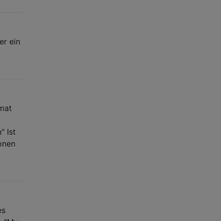
er ein
rmat
" Ist
onen
es