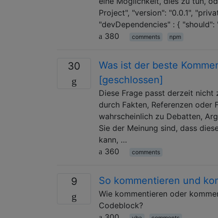
eine Möglichkeit, dies zu tun, 
Project", "version": "0.0.1", "pri
"devDependencies" : { "should": 
380
comments
npm
Was ist der beste Kommen
30
[geschlossen]
Diese Frage passt derzeit nich
durch Fakten, Referenzen oder 
wahrscheinlich zu Debatten, Ar
Sie der Meinung sind, dass die
kann, …
360
comments
So kommentieren und kom
9
Wie kommentieren oder kommenti
Codeblock?
300
vba
comments