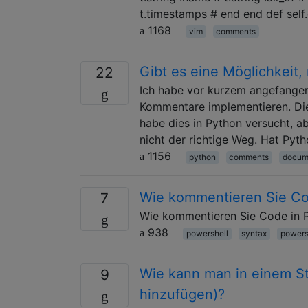
t.timestamps # end end def sel
1168
vim
comments
Gibt es eine Möglichkeit,
22
Ich habe vor kurzem angefangen,
Kommentare implementieren. Di
habe dies in Python versucht, ab
nicht der richtige Weg. Hat Pyt
1156
python
comments
docum
Wie kommentieren Sie Co
7
Wie kommentieren Sie Code in P
938
powershell
syntax
powers
Wie kann man in einem S
9
hinzufügen)?