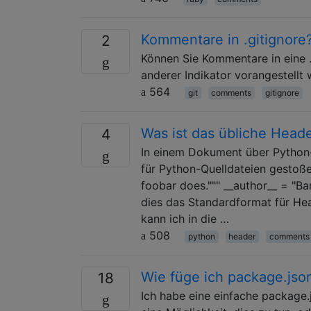
Kommentare in .gitignore
2
Können Sie Kommentare in eine .g
anderer Indikator vorangestellt
564
git
comments
gitignore
Was ist das übliche Head
4
In einem Dokument über Python-
für Python-Quelldateien gestoße
foobar does.""" __author__ = "B
dies das Standardformat für Hea
kann ich in die …
508
python
header
comments
Wie füge ich package.jso
18
Ich habe eine einfache package