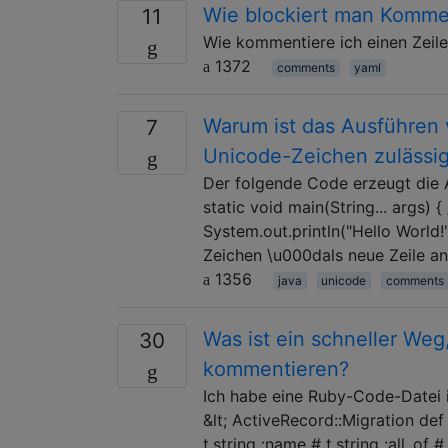
Wie blockiert man Komme
11
Wie kommentiere ich einen Zeil
1372
comments
yaml
Warum ist das Ausführen
7
Unicode-Zeichen zulässi
Der folgende Code erzeugt die A
static void main(String... args)
System.out.println("Hello World!
Zeichen \u000dals neue Zeile an
1356
java
unicode
comments
Was ist ein schneller Weg
30
kommentieren?
Ich habe eine Ruby-Code-Datei i
&lt; ActiveRecord::Migration def 
t.string :name # t.string :all_of 