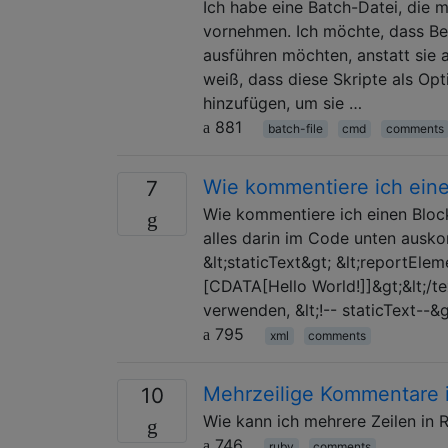
Ich habe eine Batch-Datei, die 
vornehmen. Ich möchte, dass Ben
ausführen möchten, anstatt sie 
weiß, dass diese Skripte als O
hinzufügen, um sie …
881
batch-file
cmd
comments
Wie kommentiere ich eine
7
Wie kommentiere ich einen Block
alles darin im Code unten ausko
&lt;staticText&gt; &lt;reportEle
[CDATA[Hello World!]]&gt;&lt;/tex
verwenden, &lt;!-- staticText--&g
795
xml
comments
Mehrzeilige Kommentare 
10
Wie kann ich mehrere Zeilen in
746
ruby
comments