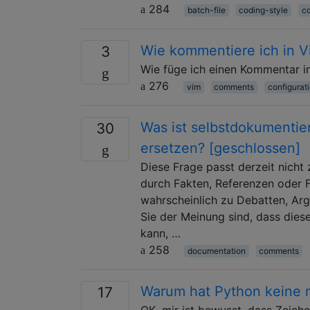
284
batch-file
coding-style
c
Wie kommentiere ich in Vi
3
Wie füge ich einen Kommentar in
276
vim
comments
configurati
Was ist selbstdokumenti
30
ersetzen? [geschlossen]
Diese Frage passt derzeit nich
durch Fakten, Referenzen oder 
wahrscheinlich zu Debatten, Ar
Sie der Meinung sind, dass die
kann, …
258
documentation
comments
Warum hat Python keine 
17
OK, mir ist bewusst, dass Zeich