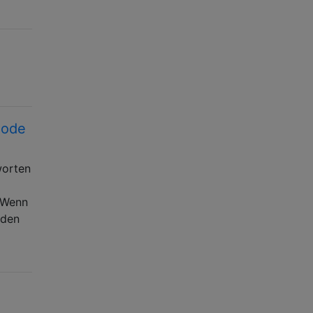
Code
worten
 Wenn
rden