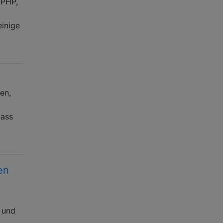
 PHP,
einige
en,
dass
en
t und