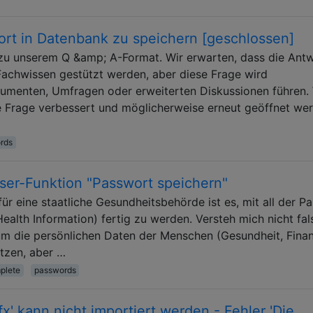
ort in Datenbank zu speichern [geschlossen]
t zu unserem Q &amp; A-Format. Wir erwarten, dass die Ant
Fachwissen gestützt werden, aber diese Frage wird
gumenten, Umfragen oder erweiterten Diskussionen führen.
se Frage verbessert und möglicherweise erneut geöffnet we
rds
wser-Funktion "Passwort speichern"
für eine staatliche Gesundheitsbehörde ist es, mit all der P
alth Information) fertig zu werden. Versteh mich nicht fal
n, um die persönlichen Daten der Menschen (Gesundheit, Fina
tzen, aber …
plete
passwords
fx' kann nicht importiert werden - Fehler 'Die