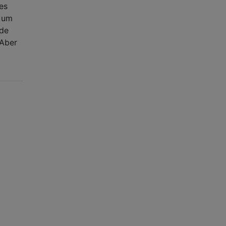
es
, um
nde
 Aber