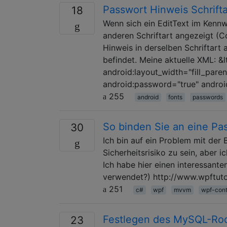
Passwort Hinweis Schrifta
18
Wenn sich ein EditText im Kennw
anderen Schriftart angezeigt (C
Hinweis in derselben Schriftart
befindet. Meine aktuelle XML: &
android:layout_width="fill_pare
android:password="true" android
255
android
fonts
passwords
So binden Sie an eine P
30
Ich bin auf ein Problem mit der
Sicherheitsrisiko zu sein, abe
Ich habe hier einen interessant
verwendet?) http://www.wpftutor
251
c#
wpf
mvvm
wpf-cont
Festlegen des MySQL-Roo
23