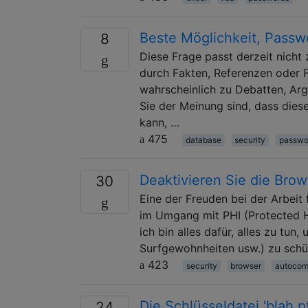
Beste Möglichkeit, Passw
8
Diese Frage passt derzeit nich
durch Fakten, Referenzen oder 
wahrscheinlich zu Debatten, Ar
Sie der Meinung sind, dass die
kann, …
475
database
security
passwo
Deaktivieren Sie die Bro
30
Eine der Freuden bei der Arbeit 
im Umgang mit PHI (Protected He
ich bin alles dafür, alles zu tu
Surfgewohnheiten usw.) zu schü
423
security
browser
autocom
Die Schlüsseldatei 'blah.p
24