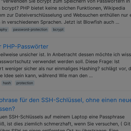
t "Verwenden Sie bcrypt zum Speichern von Passwörtern in
s bcrypt? PHP bietet keine solchen Funktionen, Wikipedia
mm zur Dateiverschlüsselung und Websuchen enthüllen nur 
in verschiedenen Sprachen. Jetzt ist Blowfish auch …
aphy
password-protection
bcrypt
ür PHP-Passwörter
eilweise unsicher ist. In Anbetracht dessen möchte ich wiss
sswortschutz verwendet werden soll. Diese Frage: Ist
t weniger sicher als nur einmaliges Hashing? schlägt vor, 
e Idee sein kann, während Wie man den …
hash
protection
sphrase für den SSH-Schlüssel, ohne einen neu
üssen?
neuen SSH-Schlüssels auf meinem Laptop eine Passphrase
eiß, ist dies ziemlich schmerzhaft, wenn Sie versuchen, ( Gi
über SSH an einen entfernten Ort zu übertragen. Eine