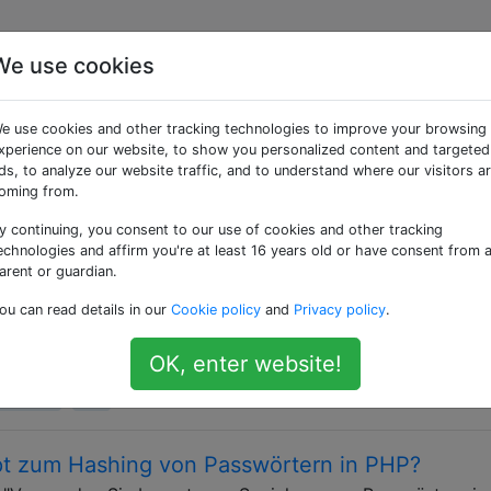
We use cookies
 getaggte Fragen
e use cookies and other tracking technologies to improve your browsing
xperience on our website, to show you personalized content and targeted
, um auf Informationen zuzugreifen und die Anzahl der Ben
ds, to analyze our website traffic, and to understand where our visitors a
ächlich mit einem Benutzernamen für das Autorisierungss
oming from.
Schlüssel Schlüssel anstelle von Passwörtern.
y continuing, you consent to our use of cookies and other tracking
echnologies and affirm you're at least 16 years old or have consent from 
asswörter String vorgezogen?
arent or guardian.
eld über eine getPassword()(Rückgabe- char[]) Methode an
ou can read details in our
Cookie policy
and
Privacy policy
.
- String) Methode. Ebenso bin ich auf einen Vorschlag ges
ugehen. Warum ist die StringSicherheit bei Passwörtern ei
OK, enter website!
isch an, es zu benutzen char[].
asswords
char
t zum Hashing von Passwörtern in PHP?