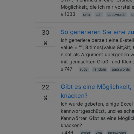
Möglichkeit, die ich mir vorstel
1033
unix
ssh
passwords
o
So generieren Sie eine zu
30
Ich generiere derzeit eine 8-ste
value = ""; 8.times{value &lt;&lt
nicht als Argument übergeben we
mit gemischten Groß- und Kleinsc
747
ruby
random
passwords
Gibt es eine Möglichkeit
22
knacken?
Ich wurde gebeten, einige Excel
kennwortgeschützt, und es schei
Kennwörter. Gibt es eine Möglic
knacken?
486
excel
vba
passwords