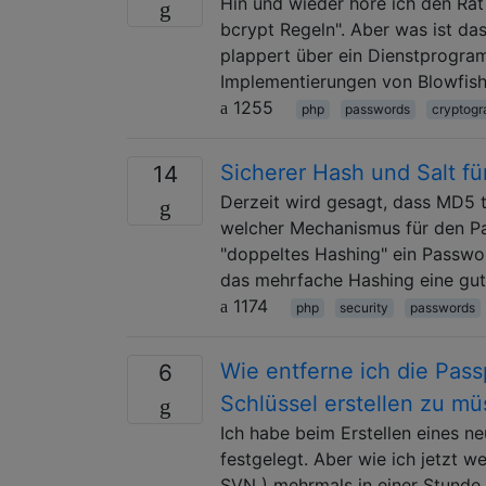
Hin und wieder höre ich den Ra
bcrypt Regeln". Aber was ist da
plappert über ein Dienstprogra
Implementierungen von Blowfish 
1255
php
passwords
cryptogr
Sicherer Hash und Salt f
14
Derzeit wird gesagt, dass MD5 t
welcher Mechanismus für den Pa
"doppeltes Hashing" ein Passwor
das mehrfache Hashing eine gut
1174
php
security
passwords
Wie entferne ich die Pas
6
Schlüssel erstellen zu m
Ich habe beim Erstellen eines 
festgelegt. Aber wie ich jetzt w
SVN ) mehrmals in einer Stunde 