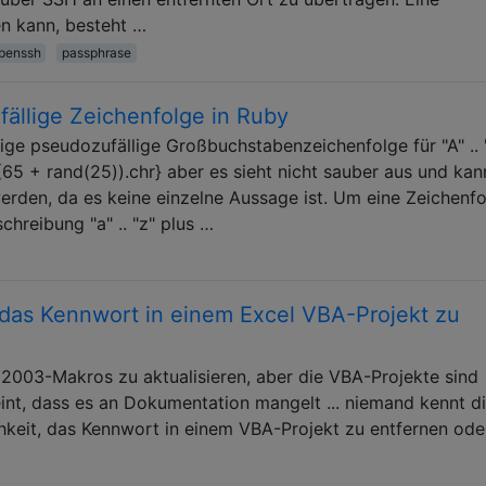
len kann, besteht …
penssh
passphrase
fällige Zeichenfolge in Ruby
llige pseudozufällige Großbuchstabenzeichenfolge für "A" .. 
; (65 + rand(25)).chr} aber es sieht nicht sauber aus und kan
rden, da es keine einzelne Aussage ist. Um eine Zeichenf
hreibung "a" .. "z" plus …
, das Kennwort in einem Excel VBA-Projekt zu
 2003-Makros zu aktualisieren, aber die VBA-Projekte sind
nt, dass es an Dokumentation mangelt ... niemand kennt d
hkeit, das Kennwort in einem VBA-Projekt zu entfernen ode