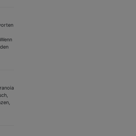
worten
 Wenn
rden
aranoia
sch,
nzen,