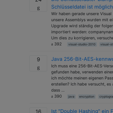
Schlüsseldatei ist möglic
Wir haben gerade unsere Visual S
unsere Assemblys wurden mit ein
Upgrade wird ständig der folgen
importiert werden: companyname
Um dies zu korrigieren, versuch
392
visual-studio-2010
visual-s
Java 256-Bit-AES-kennwo
9
Ich muss eine 256-Bit-AES-Versch
gefunden habe, verwenden einen
ich möchte meinen eigenen Pass
erstellen? Ich habe versucht, es
dass …
390
java
encryption
cryptogr
Ist "Double Hashing" ein 
16