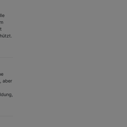
lle
em
t
hützt.
ne
, aber
eldung,