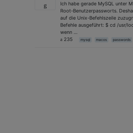
Ich habe gerade MySQL unter Mac
Root-Benutzerpassworts. Deshal
auf die Unix-Befehlszeile zuzug
Befehle ausgeführt: $ cd /usr/l
wenn …
235
mysql
macos
passwords