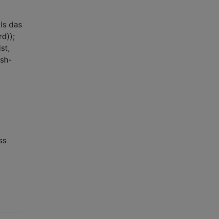
ls das
d));
st,
ash-
ss