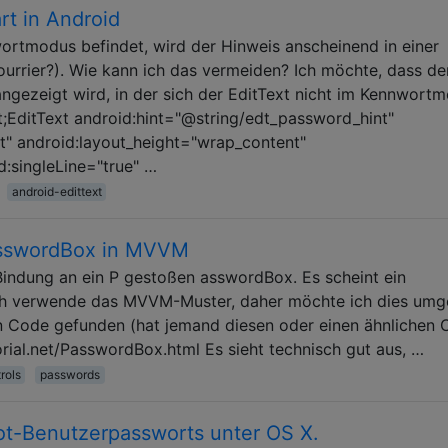
rt in Android
ortmodus befindet, wird der Hinweis anscheinend in einer
ourrier?). Wie kann ich das vermeiden? Ich möchte, dass de
 angezeigt wird, in der sich der EditText nicht im Kennwort
lt;EditText android:hint="@string/edt_password_hint"
nt" android:layout_height="wrap_content"
:singleLine="true" …
android-edittext
asswordBox in MVVM
 Bindung an ein P gestoßen asswordBox. Es scheint ein
r ich verwende das MVVM-Muster, daher möchte ich dies umg
en Code gefunden (hat jemand diesen oder einen ähnlichen
ial.net/PasswordBox.html Es sieht technisch gut aus, …
rols
passwords
t-Benutzerpassworts unter OS X.