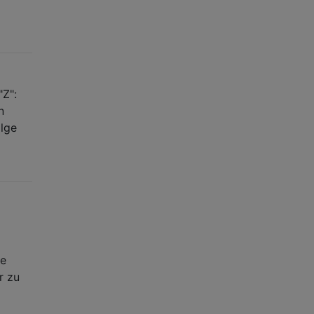
"Z":
n
olge
ie
r zu