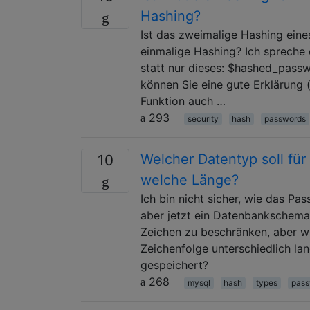
Hashing?
Ist das zweimalige Hashing ein
einmalige Hashing? Ich spreche
statt nur dieses: $hashed_passw
können Sie eine gute Erklärung 
Funktion auch …
293
security
hash
passwords
Welcher Datentyp soll fü
10
welche Länge?
Ich bin nicht sicher, wie das Pa
aber jetzt ein Datenbankschema 
Zeichen zu beschränken, aber wi
Zeichenfolge unterschiedlich la
gespeichert?
268
mysql
hash
types
pass