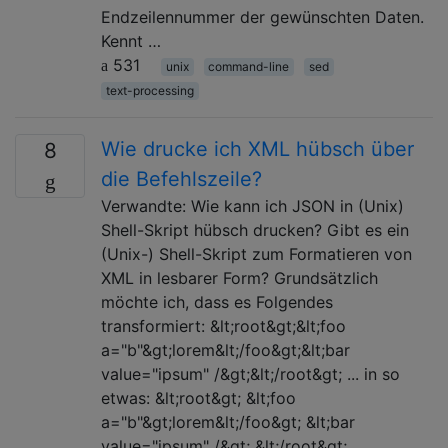
Endzeilennummer der gewünschten Daten.
Kennt …
531
unix
command-line
sed
text-processing
Wie drucke ich XML hübsch über
8
die Befehlszeile?
Verwandte: Wie kann ich JSON in (Unix)
Shell-Skript hübsch drucken? Gibt es ein
(Unix-) Shell-Skript zum Formatieren von
XML in lesbarer Form? Grundsätzlich
möchte ich, dass es Folgendes
transformiert: &lt;root&gt;&lt;foo
a="b"&gt;lorem&lt;/foo&gt;&lt;bar
value="ipsum" /&gt;&lt;/root&gt; ... in so
etwas: &lt;root&gt; &lt;foo
a="b"&gt;lorem&lt;/foo&gt; &lt;bar
value="ipsum" /&gt; &lt;/root&gt;