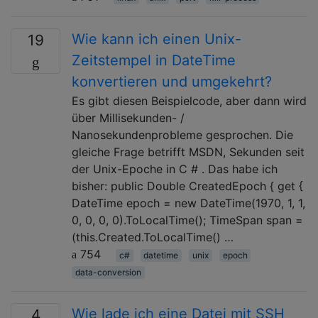
Wie kann ich einen Unix-
19
Zeitstempel in DateTime
konvertieren und umgekehrt?
Es gibt diesen Beispielcode, aber dann wird
über Millisekunden- /
Nanosekundenprobleme gesprochen. Die
gleiche Frage betrifft MSDN, Sekunden seit
der Unix-Epoche in C # . Das habe ich
bisher: public Double CreatedEpoch { get {
DateTime epoch = new DateTime(1970, 1, 1,
0, 0, 0, 0).ToLocalTime(); TimeSpan span =
(this.Created.ToLocalTime() …
754
c#
datetime
unix
epoch
data-conversion
Wie lade ich eine Datei mit SSH
4