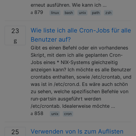
erneut ausführen. Wie kann ich …
879
linux
bash
unix
path
zsh
Wie liste ich alle Cron-Jobs für alle
23
Benutzer auf?
Gibt es einen Befehl oder ein vorhandenes
Skript, mit dem ich alle geplanten Cron-
Jobs eines * NIX-Systems gleichzeitig
anzeigen kann? Ich möchte es alle Benutzer
crontabs enthalten, sowie /etc/crontab, und
was ist in /etc/cron.d. Es wäre auch schön
zu sehen, welche spezifischen Befehle von
run-partsin ausgeführt werden
/etc/crontab. Idealerweise möchte …
858
unix
cron
Verwenden von ls zum Auflisten
25