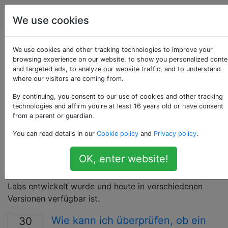
Programmierung
Tags
Account
We use cookies
Als «unix» getaggte
We use cookies and other tracking technologies to improve your
browsing experience on our website, to show you personalized conte
and targeted ads, to analyze our website traffic, and to understand
Fragen
where our visitors are coming from.
By continuing, you consent to our use of cookies and other tracking
Dieses Tag ist AUSSCHLIESSLICH für die
technologies and affirm you're at least 16 years old or have consent
PROGRAMMIERUNG von Fragen vorgesehen, die in
from a parent or guardian.
direktem Zusammenhang mit Unix stehen. Allgemeine
You can read details in our
Cookie policy
and
Privacy policy
.
Softwareprobleme sollten an die Unix & Linux Stack
Exchange-Site oder an Super User gerichtet werden.
OK, enter website!
Das Unix-Betriebssystem ist ein Allzweck-
Betriebssystem, das Ende der 1960er Jahre von Bell
Labs entwickelt wurde und heute in verschiedenen
Versionen verfügbar ist.
Wie kann ich überprüfen, ob ein
30