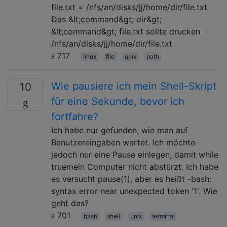
file.txt = /nfs/an/disks/jj/home/dir/file.txt
Das &lt;command&gt; dir&gt;
&lt;command&gt; file.txt sollte drucken
/nfs/an/disks/jj/home/dir/file.txt
717
linux
file
unix
path
Wie pausiere ich mein Shell-Skript
10
für eine Sekunde, bevor ich
fortfahre?
Ich habe nur gefunden, wie man auf
Benutzereingaben wartet. Ich möchte
jedoch nur eine Pause einlegen, damit while
truemein Computer nicht abstürzt. Ich habe
es versucht pause(1), aber es heißt -bash:
syntax error near unexpected token '1'. Wie
geht das?
701
bash
shell
unix
terminal