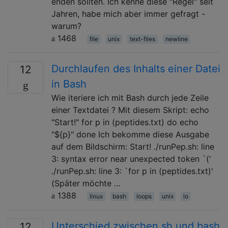
enden sollten. Ich kenne diese "Regel" seit
Jahren, habe mich aber immer gefragt -
warum?
1468
file
unix
text-files
newline
Durchlaufen des Inhalts einer Datei
12
in Bash
Wie iteriere ich mit Bash durch jede Zeile
einer Textdatei ? Mit diesem Skript: echo
"Start!" for p in (peptides.txt) do echo
"${p}" done Ich bekomme diese Ausgabe
auf dem Bildschirm: Start! ./runPep.sh: line
3: syntax error near unexpected token `('
./runPep.sh: line 3: `for p in (peptides.txt)'
(Später möchte …
1388
linux
bash
loops
unix
io
Unterschied zwischen sh und bash
12