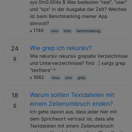
sys 0m0.004s $ Was bedeuten "real", "user"
und "sys" in der Ausgabe der Zeit? Welches
ist beim Benchmarking meiner App
sinnvoll?
1749
unix
time
benchmarking
Wie grep ich rekursiv?
24
Wie rekursiv rekursiv grepalle Verzeichnisse
und Unterverzeichnisse? find . | xargs grep
"texthere" *
1682
linux
unix
grep
Warum sollten Textdateien mit
18
einem Zeilenumbruch enden?
Ich gehe davon aus, dass jeder hier mit
dem Sprichwort vertraut ist, dass alle
Textdateien mit einem Zeilenumbruch