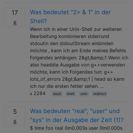
Was bedeutet "2> & 1" in der
17
Shell?
Wenn ich in einer Unix-Shell zur weiteren
Bearbeitung kombinieren stderrund
stdoutin den stdoutStream einbinden
möchte , kann ich am Ende meines Befehls
Folgendes anhängen: 2&gt;&amp;1 Wenn ich
also headdie Ausgabe von g++verwenden
möchte, kann ich Folgendes tun: g++
lots_of_errors 2&gt;&amp;1 | head so kann
ich nur die ersten fehler sehen. …
2284
bash
shell
unix
redirect
Was bedeuten "real", "user" und
5
"sys" in der Ausgabe der Zeit (1)?
$ time foo real 0m0.003s user 0m0.000s