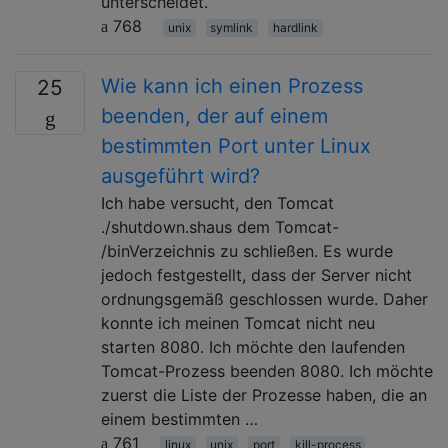
unterscheidet.
768
unix
symlink
hardlink
Wie kann ich einen Prozess
25
beenden, der auf einem
bestimmten Port unter Linux
ausgeführt wird?
Ich habe versucht, den Tomcat
./shutdown.shaus dem Tomcat-
/binVerzeichnis zu schließen. Es wurde
jedoch festgestellt, dass der Server nicht
ordnungsgemäß geschlossen wurde. Daher
konnte ich meinen Tomcat nicht neu
starten 8080. Ich möchte den laufenden
Tomcat-Prozess beenden 8080. Ich möchte
zuerst die Liste der Prozesse haben, die an
einem bestimmten …
761
linux
unix
port
kill-process