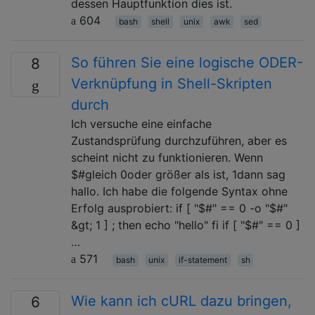
dessen Hauptfunktion dies ist.
604
bash
shell
unix
awk
sed
So führen Sie eine logische ODER-
8
Verknüpfung in Shell-Skripten
durch
Ich versuche eine einfache
Zustandsprüfung durchzuführen, aber es
scheint nicht zu funktionieren. Wenn
$#gleich 0oder größer als ist, 1dann sag
hallo. Ich habe die folgende Syntax ohne
Erfolg ausprobiert: if [ "$#" == 0 -o "$#"
&gt; 1 ] ; then echo "hello" fi if [ "$#" == 0 ]
…
571
bash
unix
if-statement
sh
Wie kann ich cURL dazu bringen,
6