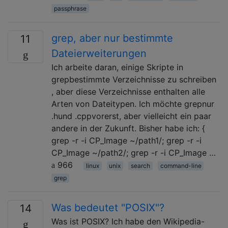
passphrase
grep, aber nur bestimmte
11
Dateierweiterungen
Ich arbeite daran, einige Skripte in
grepbestimmte Verzeichnisse zu schreiben
, aber diese Verzeichnisse enthalten alle
Arten von Dateitypen. Ich möchte grepnur
.hund .cppvorerst, aber vielleicht ein paar
andere in der Zukunft. Bisher habe ich: {
grep -r -i CP_Image ~/path1/; grep -r -i
CP_Image ~/path2/; grep -r -i CP_Image …
966
linux
unix
search
command-line
grep
Was bedeutet "POSIX"?
14
Was ist POSIX? Ich habe den Wikipedia-