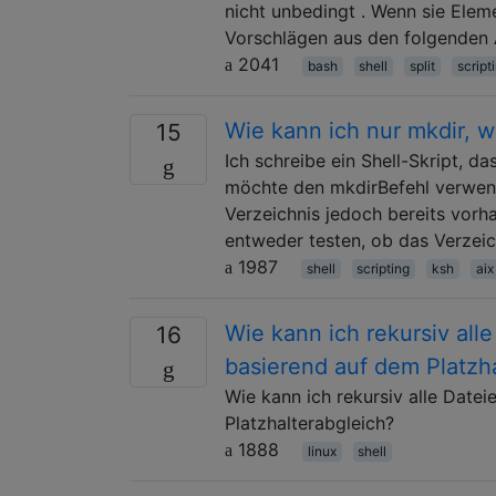
nicht unbedingt . Wenn sie Elem
Vorschlägen aus den folgenden
2041
bash
shell
split
script
Wie kann ich nur mkdir, 
15
Ich schreibe ein Shell-Skript, da
möchte den mkdirBefehl verwende
Verzeichnis jedoch bereits vorh
entweder testen, ob das Verzeic
1987
shell
scripting
ksh
aix
Wie kann ich rekursiv all
16
basierend auf dem Platzh
Wie kann ich rekursiv alle Datei
Platzhalterabgleich?
1888
linux
shell