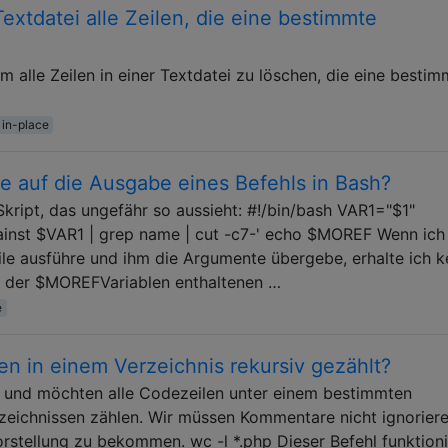
Textdatei alle Zeilen, die eine bestimmte
 alle Zeilen in einer Textdatei zu löschen, die eine bestim
in-place
le auf die Ausgabe eines Befehls in Bash?
kript, das ungefähr so ​​aussieht: #!/bin/bash VAR1="$1"
st $VAR1 | grep name | cut -c7-' echo $MOREF Wenn ich
eile ausführe und ihm die Argumente übergebe, erhalte ich k
n der $MOREFVariablen enthaltenen …
e
n in einem Verzeichnis rekursiv gezählt?
und möchten alle Codezeilen unter einem bestimmten
zeichnissen zählen. Wir müssen Kommentare nicht ignoriere
rstellung zu bekommen. wc -l *.php Dieser Befehl funktioni