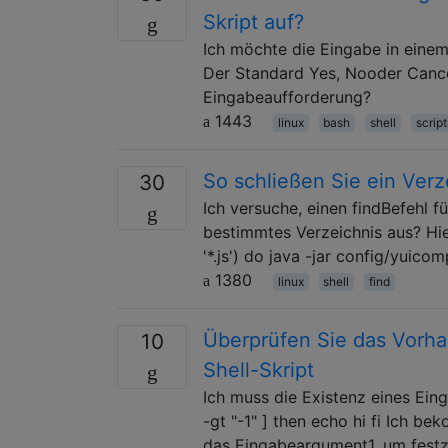
Skript auf?
Ich möchte die Eingabe in einem
Der Standard Yes, Nooder Cancel
Eingabeaufforderung?
1443
linux
bash
shell
script
So schließen Sie ein Verze
30
Ich versuche, einen findBefehl f
bestimmtes Verzeichnis aus? Hier
'*.js') do java -jar config/yuicom
1380
linux
shell
find
Überprüfen Sie das Vorh
10
Shell-Skript
Ich muss die Existenz eines Ein
-gt "-1" ] then echo hi fi Ich b
das Eingabeargument1, um festzu