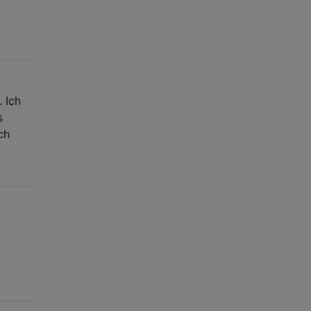
. Ich
s
ch