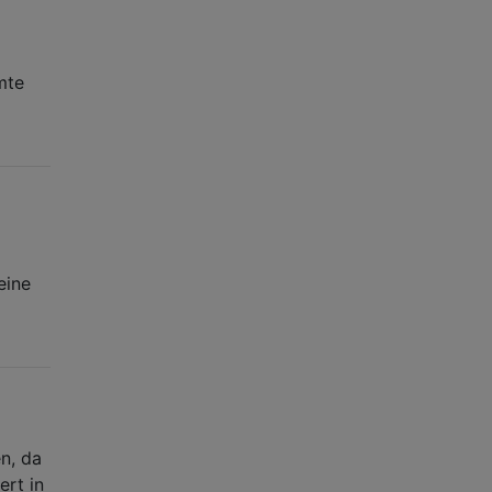
mte
eine
n, da
ert in