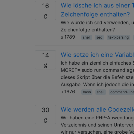
Wie lösche ich aus einer 
16
Zeichenfolge enthalten?
Wie würde ich sed verwenden, um
Zeichenfolge enthalten?
1789
shell
sed
text-parsing
Wie setze ich eine Variab
14
Ich habe ein ziemlich einfaches S
MOREF='sudo run command again
dieses Skript über die Befehlsz
Ausgabe. Wenn ich jedoch die i
1676
bash
shell
command-lin
Wie werden alle Codezeile
30
Wir haben eine PHP-Anwendung 
Verzeichnis und seinen Unterver
wir nur versuchen, eine grobe Vo