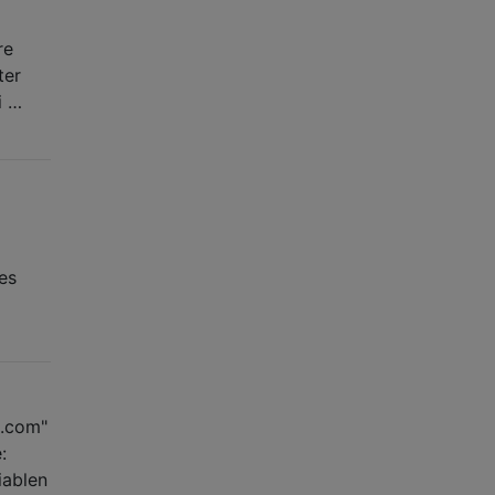
re
ter
i …
es
e.com"
:
ablen