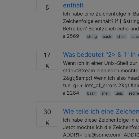
enthält
Ich habe eine Zeichenfolge in Ba
Zeichenfolge enthält? if [ $string
Betreiber? Benutze ich echo und g
2569
string
bash
shell
subs
Was bedeutet "2> & 1" in 
17
Wenn ich in einer Unix-Shell zu
stdoutStream einbinden möchte 
2&gt;&amp;1 Wenn ich also hea
tun: g++ lots_of_errors 2&gt;&am
2284
bash
shell
unix
redire
Wie teile ich eine Zeiche
30
Ich habe diese Zeichenfolge in
Jetzt möchte ich die Zeichenfol
ADDR1="bla@some.com" ADDR2=