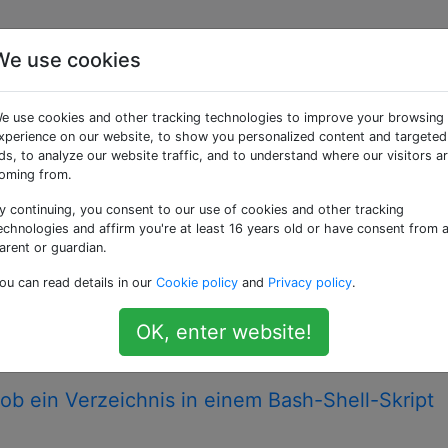
We use cookies
ggte Fragen
e use cookies and other tracking technologies to improve your browsing
xperience on our website, to show you personalized content and targeted
lgemeine Klasse textbasierter interaktiver Befehlsinterprete
ds, to analyze our website traffic, and to understand where our visitors a
 zu Shell-Skripten verwenden Sie bitte ein spezifischeres 
oming from.
bare (POSIX-kompatible) Lösung angenommen werden, obwohl
y continuing, you consent to our use of cookies and other tracking
echnologies and affirm you're at least 16 years old or have consent from 
arent or guardian.
Befehls aus Python
ou can read details in our
Cookie policy
and
Privacy policy
.
hl (als hätte ich ihn an der Unix-Shell oder an der Window
) in einem Python-Skript auf?
OK, enter website!
subprocess
command
ob ein Verzeichnis in einem Bash-Shell-Skript