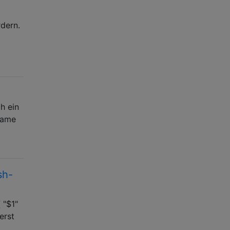
rdern.
h ein
-name
sh-
 "$1"
erst