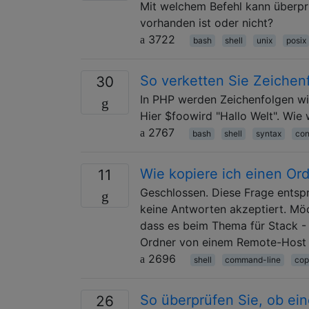
Mit welchem ​​Befehl kann überpr
vorhanden ist oder nicht?
3722
bash
shell
unix
posix
So verketten Sie Zeichen
30
In PHP werden Zeichenfolgen wie 
Hier $foowird "Hallo Welt". Wie 
2767
bash
shell
syntax
con
Wie kopiere ich einen Ord
11
Geschlossen. Diese Frage entspri
keine Antworten akzeptiert. Möc
dass es beim Thema für Stack - 
Ordner von einem Remote-Host 
2696
shell
command-line
cop
So überprüfen Sie, ob ein
26