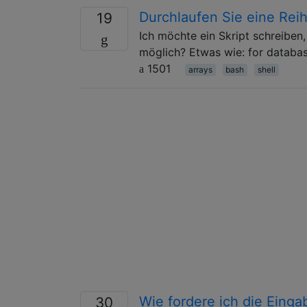
Durchlaufen Sie eine Rei
19
Ich möchte ein Skript schreiben,
möglich? Etwas wie: for databa
1501
arrays
bash
shell
Wie fordere ich die Einga
30