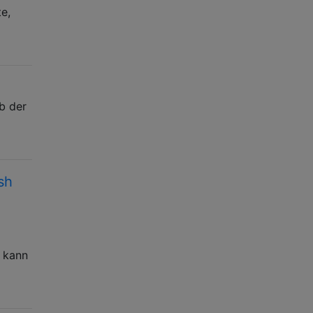
e,
ob der
sh
e kann