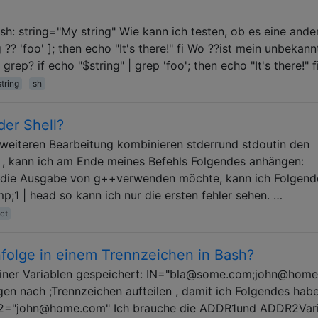
sh: string="My string" Wie kann ich testen, ob es eine ande
 ?? 'foo' ]; then echo "It's there!" fi Wo ??ist mein unbekann
rep? if echo "$string" | grep 'foo'; then echo "It's there!" f
tring
sh
der Shell?
r weiteren Bearbeitung kombinieren stderrund stdoutin den
, kann ich am Ende meines Befehls Folgendes anhängen:
ddie Ausgabe von g++verwenden möchte, kann ich Folgend
p;1 | head so kann ich nur die ersten fehler sehen. …
ct
nfolge in einem Trennzeichen in Bash?
 einer Variablen gespeichert: IN="bla@some.com;john@hom
gen nach ;Trennzeichen aufteilen , damit ich Folgendes habe
"john@home.com" Ich brauche die ADDR1und ADDR2Vari