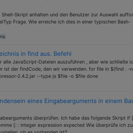
 Shell-Skript anhalten und den Benutzer zur Auswahl auffo
Typ Frage. Wie erreiche ich dies in einer typischen Bash-
ing
ichnis in find aus. Befehl
ür alle JavaScript-Dateien auszuführen , aber wie schließe ic
 ist der findCode, den wir verwenden. for file in $(find . 
pressor-2.4.2.jar --type js $file -o $file done
andensein eines Eingabearguments in einem Ba
gabearguments überprüfen. Ich habe das folgende Skript if [
ekomme [: : integer expression expected Wie überprüfe ich zu
stellen, ob es vorhanden ist?