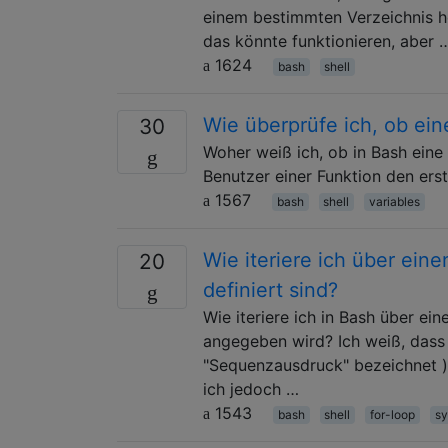
einem bestimmten Verzeichnis he
das könnte funktionieren, aber 
1624
bash
shell
Wie überprüfe ich, ob eine
30
Woher weiß ich, ob in Bash eine 
Benutzer einer Funktion den erst
1567
bash
shell
variables
Wie iteriere ich über ein
20
definiert sind?
Wie iteriere ich in Bash über ei
angegeben wird? Ich weiß, dass 
"Sequenzausdruck" bezeichnet ): 
ich jedoch …
1543
bash
shell
for-loop
sy