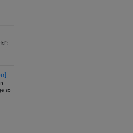
ld";
en]
en
ge so