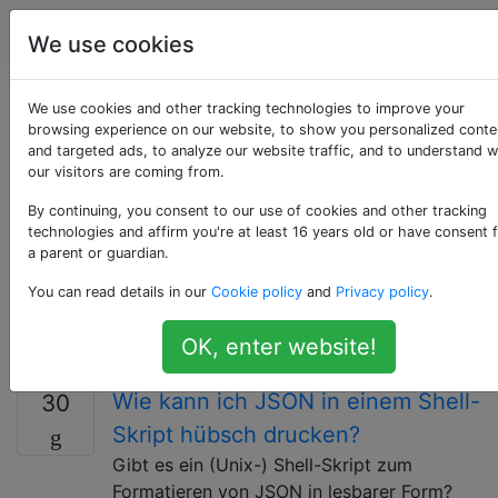
Programmierung
Tags
Account
We use cookies
Als «command-line»
We use cookies and other tracking technologies to improve your
browsing experience on our website, to show you personalized conte
and targeted ads, to analyze our website traffic, and to understand 
getaggte Fragen
our visitors are coming from.
By continuing, you consent to our use of cookies and other tracking
Eine Befehlszeile ist eine Zeichenfolge, die einem
technologies and affirm you're at least 16 years old or have consent 
Befehlsinterpreter zugewiesen wird und ihm
a parent or guardian.
Anweisungen zum Ausführen gibt, z. B. Ausführen von
You can read details in our
Cookie policy
and
Privacy policy
.
Programmen oder Kopieren von Dateien. Der
Interpreter verarbeitet Befehlszeilen mit
OK, enter website!
Escapezeichen und Ersetzungen.
Wie kann ich JSON in einem Shell-
30
Skript hübsch drucken?
Gibt es ein (Unix-) Shell-Skript zum
Formatieren von JSON in lesbarer Form?