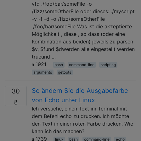
vfd ./foo/bar/someFile -o
/fizz/someOtherFile oder dieses: ./myscript
-v -f -d -o /fizz/someOtherFile
./foo/bar/someFile Was ist die akzeptierte
Möglichkeit , diese , so dass (oder eine
Kombination aus beiden) jeweils zu parsen
$v, $fund $dwerden alle eingestellt werden
trueund …
1921
bash
command-line
scripting
arguments
getopts
So ändern Sie die Ausgabefarbe
30
von Echo unter Linux
Ich versuche, einen Text im Terminal mit
dem Befehl echo zu drucken. Ich möchte
den Text in einer roten Farbe drucken. Wie
kann ich das machen?
1739
linux
bash
command-line
echo