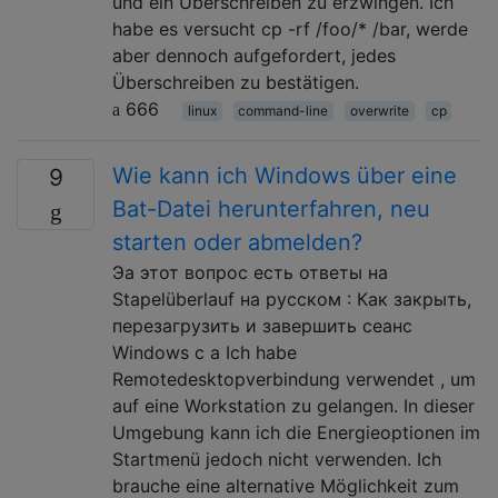
und ein Überschreiben zu erzwingen. Ich
habe es versucht cp -rf /foo/* /bar, werde
aber dennoch aufgefordert, jedes
Überschreiben zu bestätigen.
666
linux
command-line
overwrite
cp
Wie kann ich Windows über eine
9
Bat-Datei herunterfahren, neu
starten oder abmelden?
Эа этот вопрос есть ответы на
Stapelüberlauf на русском : Как закрыть,
перезагрузить и завершить сеанс
Windows с а Ich habe
Remotedesktopverbindung verwendet , um
auf eine Workstation zu gelangen. In dieser
Umgebung kann ich die Energieoptionen im
Startmenü jedoch nicht verwenden. Ich
brauche eine alternative Möglichkeit zum