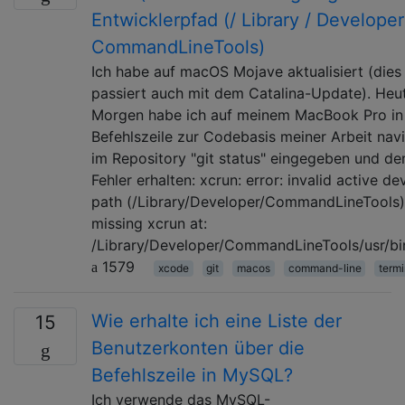
Entwicklerpfad (/ Library / Developer
CommandLineTools)
Ich habe auf macOS Mojave aktualisiert (dies
passiert auch mit dem Catalina-Update). Heu
Morgen habe ich auf meinem MacBook Pro in
Befehlszeile zur Codebasis meiner Arbeit navi
im Repository "git status" eingegeben und de
Fehler erhalten: xcrun: error: invalid active d
path (/Library/Developer/CommandLineTools)
missing xcrun at:
/Library/Developer/CommandLineTools/usr/bi
1579
xcode
git
macos
command-line
termi
Wie erhalte ich eine Liste der
15
Benutzerkonten über die
Befehlszeile in MySQL?
Ich verwende das MySQL-