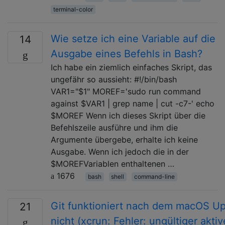
terminal-color
Wie setze ich eine Variable auf die
14
Ausgabe eines Befehls in Bash?
Ich habe ein ziemlich einfaches Skript, das
ungefähr so ​​aussieht: #!/bin/bash
VAR1="$1" MOREF='sudo run command
against $VAR1 | grep name | cut -c7-' echo
$MOREF Wenn ich dieses Skript über die
Befehlszeile ausführe und ihm die
Argumente übergebe, erhalte ich keine
Ausgabe. Wenn ich jedoch die in der
$MOREFVariablen enthaltenen …
1676
bash
shell
command-line
Git funktioniert nach dem macOS U
21
nicht (xcrun: Fehler: ungültiger aktiv