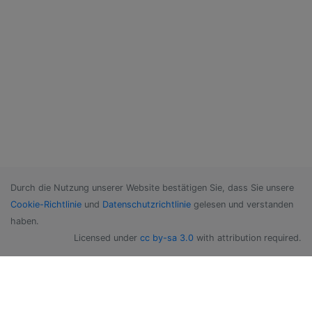
Durch die Nutzung unserer Website bestätigen Sie, dass Sie unsere
Cookie-Richtlinie
und
Datenschutzrichtlinie
gelesen und verstanden
haben.
Licensed under
cc by-sa 3.0
with attribution required.