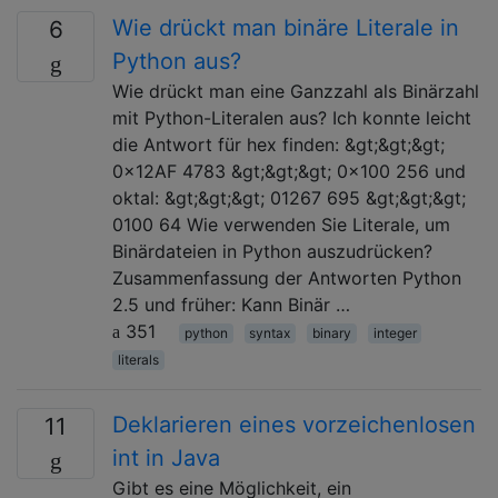
Wie drückt man binäre Literale in
6
Python aus?
Wie drückt man eine Ganzzahl als Binärzahl
mit Python-Literalen aus? Ich konnte leicht
die Antwort für hex finden: &gt;&gt;&gt;
0x12AF 4783 &gt;&gt;&gt; 0x100 256 und
oktal: &gt;&gt;&gt; 01267 695 &gt;&gt;&gt;
0100 64 Wie verwenden Sie Literale, um
Binärdateien in Python auszudrücken?
Zusammenfassung der Antworten Python
2.5 und früher: Kann Binär …
351
python
syntax
binary
integer
literals
Deklarieren eines vorzeichenlosen
11
int in Java
Gibt es eine Möglichkeit, ein