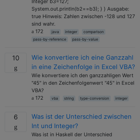
Integer b3=127;
System.out.println(b2==b3); } } Ausgabe:
true Hinweis: Zahlen zwischen -128 und 127
sind wahr.
172
java
integer
comparison
pass-by-reference
pass-by-value
Wie konvertiere ich eine Ganzzahl
10
in eine Zeichenfolge in Excel VBA?
Wie konvertiere ich den ganzzahligen Wert
"45" in den Zeichenfolgenwert "45" in Excel
VBA?
172
vba
string
type-conversion
integer
Was ist der Unterschied zwischen
6
Int und Integer?
Was ist in Haskell der Unterschied