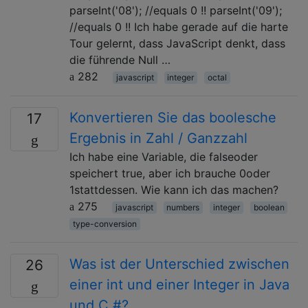
parseInt('08'); //equals 0 !! parseInt('09');
//equals 0 !! Ich habe gerade auf die harte
Tour gelernt, dass JavaScript denkt, dass
die führende Null …
282
javascript
integer
octal
Konvertieren Sie das boolesche
17
Ergebnis in Zahl / Ganzzahl
Ich habe eine Variable, die falseoder
speichert true, aber ich brauche 0oder
1stattdessen. Wie kann ich das machen?
275
javascript
numbers
integer
boolean
type-conversion
Was ist der Unterschied zwischen
26
einer int und einer Integer in Java
und C #?