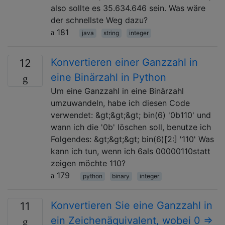
also sollte es 35.634.646 sein. Was wäre
der schnellste Weg dazu?
181
java
string
integer
Konvertieren einer Ganzzahl in
12
eine Binärzahl in Python
Um eine Ganzzahl in eine Binärzahl
umzuwandeln, habe ich diesen Code
verwendet: &gt;&gt;&gt; bin(6) '0b110' und
wann ich die '0b' löschen soll, benutze ich
Folgendes: &gt;&gt;&gt; bin(6)[2:] '110' Was
kann ich tun, wenn ich 6als 00000110statt
zeigen möchte 110?
179
python
binary
integer
Konvertieren Sie eine Ganzzahl in
11
ein Zeichenäquivalent, wobei 0 =>