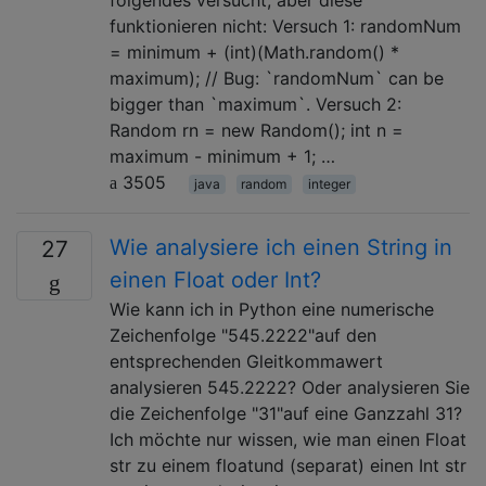
funktionieren nicht: Versuch 1: randomNum
= minimum + (int)(Math.random() *
maximum); // Bug: `randomNum` can be
bigger than `maximum`. Versuch 2:
Random rn = new Random(); int n =
maximum - minimum + 1; …
3505
java
random
integer
Wie analysiere ich einen String in
27
einen Float oder Int?
Wie kann ich in Python eine numerische
Zeichenfolge "545.2222"auf den
entsprechenden Gleitkommawert
analysieren 545.2222? Oder analysieren Sie
die Zeichenfolge "31"auf eine Ganzzahl 31?
Ich möchte nur wissen, wie man einen Float
str zu einem floatund (separat) einen Int str