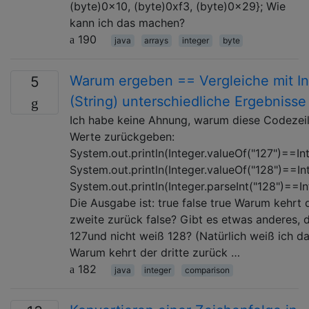
(byte)0x10, (byte)0xf3, (byte)0x29}; Wie
kann ich das machen?
190
java
arrays
integer
byte
Warum ergeben == Vergleiche mit In
5
(String) unterschiedliche Ergebnisse
Ich habe keine Ahnung, warum diese Codezeil
Werte zurückgeben:
System.out.println(Integer.valueOf("127")==Int
System.out.println(Integer.valueOf("128")==Int
System.out.println(Integer.parseInt("128")==In
Die Ausgabe ist: true false true Warum kehrt 
zweite zurück false? Gibt es etwas anderes, 
127und nicht weiß 128? (Natürlich weiß ich das
Warum kehrt der dritte zurück …
182
java
integer
comparison