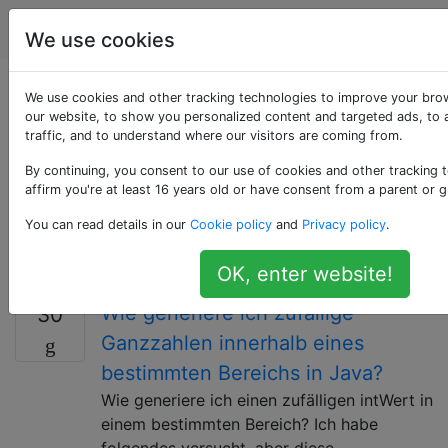
Programmierung
Tags
Account
We use cookies
Als «integer»
We use cookies and other tracking technologies to improve your bro
our website, to show you personalized content and targeted ads, to 
traffic, and to understand where our visitors are coming from.
getaggte Fragen
By continuing, you consent to our use of cookies and other tracking 
affirm you're at least 16 years old or have consent from a parent or g
Gemeinsamer Datentyp in vielen Programmiersprachen
zur Darstellung einer ganzen Zahl. Verwenden Sie
You can read details in our
Cookie policy
and
Privacy policy
.
dieses Tag für Fragen zur Verwendung, Speicherung
oder Bearbeitung von Ganzzahlen.
OK, enter website!
Wie generiere ich zufällige
30
Ganzzahlen innerhalb eines
bestimmten Bereichs in Java?
Wie generiere ich einen zufälligen intWert in
einem bestimmten Bereich? Ich habe
folgendes versucht, aber diese