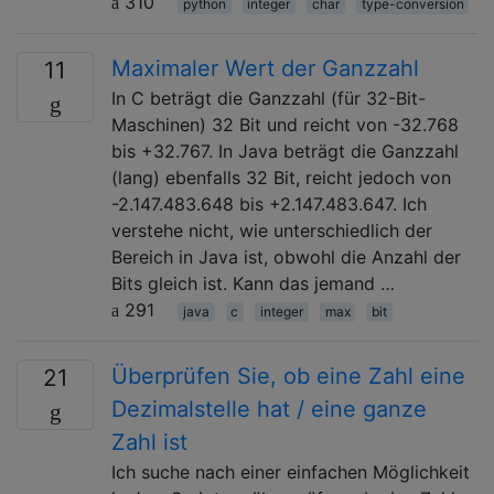
310
python
integer
char
type-conversion
Maximaler Wert der Ganzzahl
11
In C beträgt die Ganzzahl (für 32-Bit-
Maschinen) 32 Bit und reicht von -32.768
bis +32.767. In Java beträgt die Ganzzahl
(lang) ebenfalls 32 Bit, reicht jedoch von
-2.147.483.648 bis +2.147.483.647. Ich
verstehe nicht, wie unterschiedlich der
Bereich in Java ist, obwohl die Anzahl der
Bits gleich ist. Kann das jemand …
291
java
c
integer
max
bit
Überprüfen Sie, ob eine Zahl eine
21
Dezimalstelle hat / eine ganze
Zahl ist
Ich suche nach einer einfachen Möglichkeit