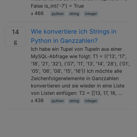
False is_int('-7') = True
466
python
string
integer
Wie konvertiere ich Strings in
14
Python in Ganzzahlen?
Ich habe ein Tupel von Tupeln aus einer
MySQL-Abfrage wie folgt: T1 = (('13', '17',
'18', '21', '32'), ('07', '11', '13', '14', '28'), ('01',
'05', '06', '08', '15', '16')) Ich möchte alle
Zeichenfolgenelemente in Ganzzahlen
konvertieren und sie wieder in eine Liste
von Listen einfügen: T2 = [[13, 17, 18, …
438
python
string
integer