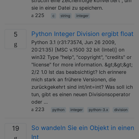
structin eine Zeichenfolge konvertiert , um
sie in einer Datei zu speichern.
225
c
string
integer
Python Integer Division ergibt float
5
Python 3.1 (r31:73574, Jun 26 2009,
20:21:35) [MSC v.1500 32 bit (Intel)] on
win32 Type "help", "copyright", "credits" or
"license" for more information. &gt;&gt;&gt;
2/2 1.0 Ist das beabsichtigt? Ich erinnere
mich stark an frühere Versionen, die
zurückgekehrt sind int/int=int? Was soll ich
tun, gibt es einen neuen Divisionsoperator
oder …
223
python
integer
python-3.x
division
So wandeln Sie ein Objekt in einen
19
Int