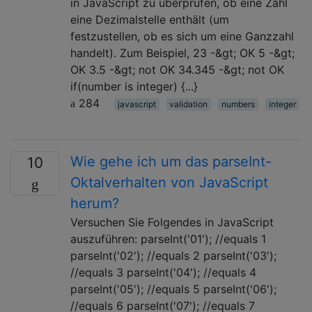
in JavaScript zu überprüfen, ob eine Zahl
eine Dezimalstelle enthält (um
festzustellen, ob es sich um eine Ganzzahl
handelt). Zum Beispiel, 23 -&gt; OK 5 -&gt;
OK 3.5 -&gt; not OK 34.345 -&gt; not OK
if(number is integer) {...}
284
javascript
validation
numbers
integer
Wie gehe ich um das parseInt-
10
Oktalverhalten von JavaScript
herum?
Versuchen Sie Folgendes in JavaScript
auszuführen: parseInt('01'); //equals 1
parseInt('02'); //equals 2 parseInt('03');
//equals 3 parseInt('04'); //equals 4
parseInt('05'); //equals 5 parseInt('06');
//equals 6 parseInt('07'); //equals 7