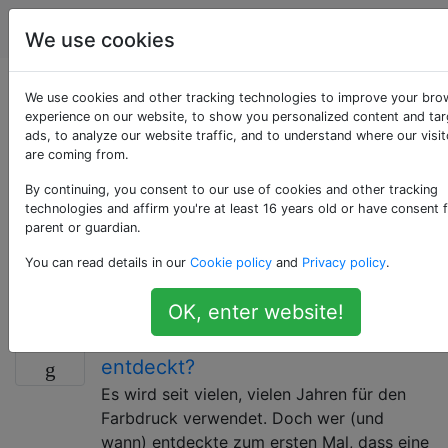
Grafikdesign
Tags
Account
We use cookies
Als «color-spaces»
We use cookies and other tracking technologies to improve your bro
experience on our website, to show you personalized content and ta
ads, to analyze our website traffic, and to understand where our visit
getaggte Fragen
are coming from.
By continuing, you consent to our use of cookies and other tracking
Fragen zu den verschiedenen Möglichkeiten, wie
technologies and affirm you're at least 16 years old or have consent 
Farben quantifiziert und indiziert werden können, wie
parent or guardian.
zum Beispiel RGB, CMYK, Lab oder HSB. Gilt auch für
You can read details in our
Cookie policy
and
Privacy policy
.
Fragen zur Kommunikation zwischen verschiedenen
Farbräumen.
OK, enter website!
Wer hat CMYK zum ersten Mal
7
entdeckt?
Es wird seit vielen, vielen Jahren für den
Farbdruck verwendet. Doch wer (und
wann) entdeckte zum ersten Mal, dass eine