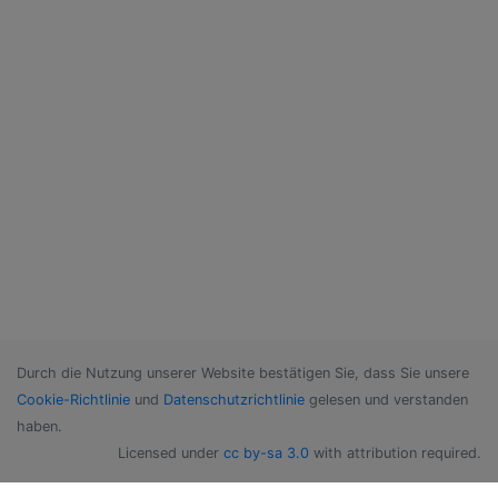
Durch die Nutzung unserer Website bestätigen Sie, dass Sie unsere
Cookie-Richtlinie
und
Datenschutzrichtlinie
gelesen und verstanden
haben.
Licensed under
cc by-sa 3.0
with attribution required.