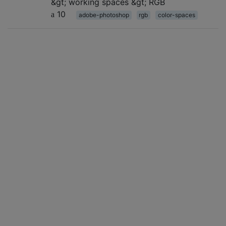
&gt; working spaces &gt; RGB
10
adobe-photoshop
rgb
color-spaces