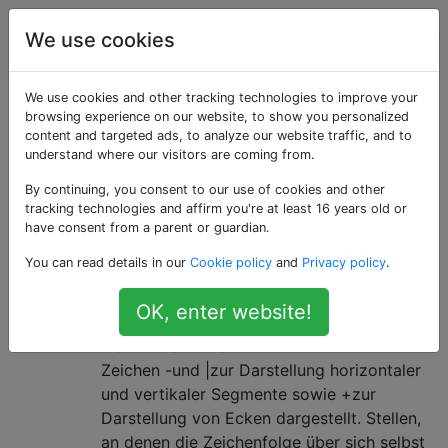
Programmierrätsel
Tags
We use cookies
Account
& Code Golf
We use cookies and other tracking technologies to improve your
Als «knot-theory»
browsing experience on our website, to show you personalized
content and targeted ads, to analyze our website traffic, and to
understand where our visitors are coming from.
getaggte Fragen
By continuing, you consent to our use of cookies and other
tracking technologies and affirm you're at least 16 years old or
"KNOTEN" oder "NICHT"?
1
have consent from a parent or guardian.
Schreiben Sie ein Programm, das eine
You can read details in our
Cookie policy
and
Privacy policy
.
ASCII-Grafikdarstellung einer verwickelten
Zeichenfolge verarbeitet und entscheidet,
OK, enter website!
ob sie in einer einfachen Schleife entwirrt
werden kann. Das Gewirr wird mithilfe der
Zeichen -und |zur Darstellung horizontaler
und vertikaler Segmente sowie +zur
Darstellung von Ecken dargestellt. Stellen,
an denen die Zeichenfolge über sich selbst