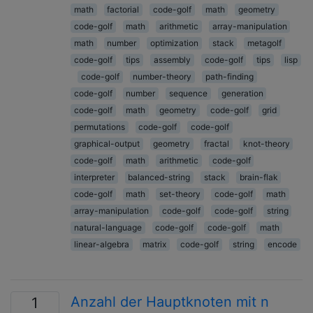
math
factorial
code-golf
math
geometry
code-golf
math
arithmetic
array-manipulation
math
number
optimization
stack
metagolf
code-golf
tips
assembly
code-golf
tips
lisp
code-golf
number-theory
path-finding
code-golf
number
sequence
generation
code-golf
math
geometry
code-golf
grid
permutations
code-golf
code-golf
graphical-output
geometry
fractal
knot-theory
code-golf
math
arithmetic
code-golf
interpreter
balanced-string
stack
brain-flak
code-golf
math
set-theory
code-golf
math
array-manipulation
code-golf
code-golf
string
natural-language
code-golf
code-golf
math
linear-algebra
matrix
code-golf
string
encode
Anzahl der Hauptknoten mit n
1