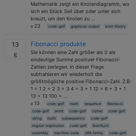
Mathematik zeigt ein Knotendiagramm, wo
sich ein Stück Seil über oder unter sich
kreuzt, um den Knoten zu …
23
code-golf
graphical-output
knot-theory
Fibonacci produkte
13
Sie können eine Zahl größer als 0 als
eindeutige Summe positiver Fibonacci-
Zahlen zerlegen. In dieser Frage
subtrahieren wir wiederholt die
größtmögliche positive Fibonacci-Zahl. Z.B:
1 = 1 2 = 2 3 = 3 4 = 3 + 1 12 = 8 + 3 + 1
13 = 13 100 = …
13
code-golf
math
sequence
fibonacci
code-golf
word
code-golf
cipher
code-golf
string
math
subsequence
code-golf
regular-expression
code-golf
brainfuck
assembly
machine-code
x86-family
code-golf