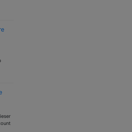
re
p
e
ieser
count