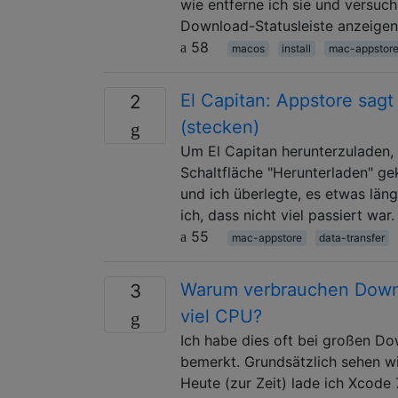
wie entferne ich sie und versuc
Download-Statusleiste anzeige
58
macos
install
mac-appstor
El Capitan: Appstore sagt
2
(stecken)
Um El Capitan herunterzuladen,
Schaltfläche "Herunterladen" ge
und ich überlegte, es etwas län
ich, dass nicht viel passiert war.
55
mac-appstore
data-transfer
Warum verbrauchen Down
3
viel CPU?
Ich habe dies oft bei großen 
bemerkt. Grundsätzlich sehen wi
Heute (zur Zeit) lade ich Xcode