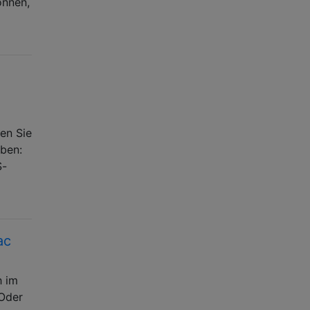
önnen,
en Sie
aben:
S-
ac
h im
 Oder