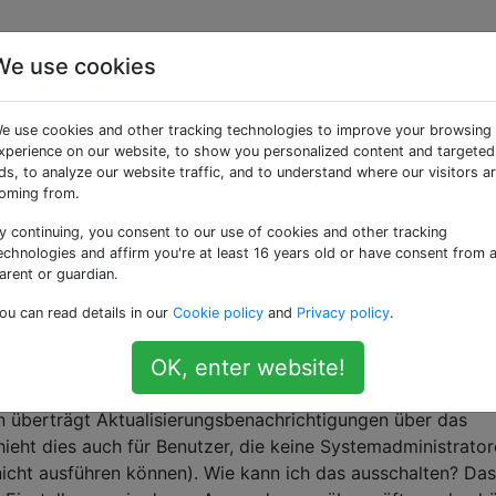
We use cookies
re» getaggte Fragen
e use cookies and other tracking technologies to improve your browsing
xperience on our website, to show you personalized content and targeted
ebsplattform für OS X-Anwendungen, die von Apple entwicke
ds, to analyze our website traffic, and to understand where our visitors a
oming from.
ate bei "Warten"
y continuing, you consent to our use of cookies and other tracking
ntergeladen und versuche, meinen Xcode zu aktualisieren. I
echnologies and affirm you're at least 16 years old or have consent from 
eklickt, aber es hat sich in den letzten 30 Minuten bei "Wa
arent or guardian.
gen tun?
ou can read details in our
Cookie policy
and
Privacy policy
.
ode
yosemite
launchpad
OK, enter website!
Store-Benachrichtigungen in Mountain Lion?
n überträgt Aktualisierungsbenachrichtigungen über das
hieht dies auch für Benutzer, die keine Systemadministrato
icht ausführen können). Wie kann ich das ausschalten? Das