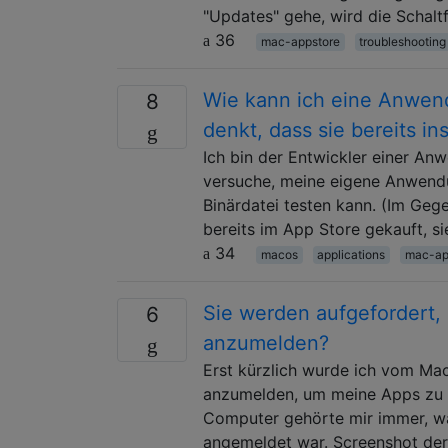
"Updates" gehe, wird die Schaltf
36
mac-appstore
troubleshooting
Wie kann ich eine Anwend
8
denkt, dass sie bereits inst
Ich bin der Entwickler einer Anw
versuche, meine eigene Anwendu
Binärdatei testen kann. (Im Ge
bereits im App Store gekauft, s
34
macos
applications
mac-ap
Sie werden aufgefordert,
6
anzumelden?
Erst kürzlich wurde ich vom Ma
anzumelden, um meine Apps zu ak
Computer gehörte mir immer, wa
angemeldet war. Screenshot de