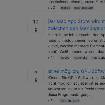
anscheinend einen ganzen Kern 
52
macos
mac-appstore
Der Mac App Store wird mi
10
zwischen den Menüoptio
Heute habe ich versucht, den Ap
habe ich jedoch einen leeren Bi
klicke, werden mehrere Elemente
nicht): Weiß jemand, warum das 
41
macos
mavericks
mac-apps
Ist es möglich, GPL-Soft
5
Können Sie GPL- Software im Ma
nicht möglich ist , aber ist es
Antworten sollte als Rechtsber
diese Frage benötigen, …
41
mac-appstore