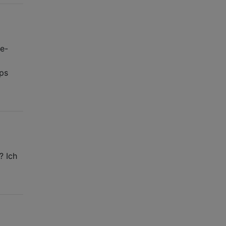
te-
pps
? Ich