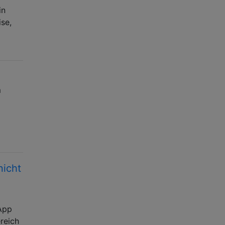
in
ise,
m
nicht
App
reich