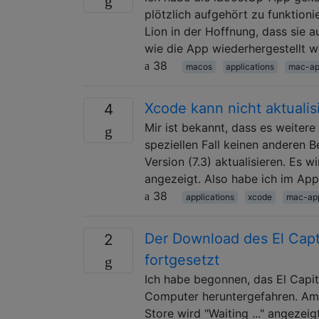
plötzlich aufgehört zu funktioni
Lion in der Hoffnung, dass sie a
wie die App wiederhergestellt 
38
macos
applications
mac-ap
Xcode kann nicht aktualis
4
Mir ist bekannt, dass es weitere
speziellen Fall keinen anderen B
Version (7.3) aktualisieren. Es 
angezeigt. Also habe ich im Ap
38
applications
xcode
mac-ap
Der Download des El Capt
2
fortgesetzt
Ich habe begonnen, das El Capi
Computer heruntergefahren. Am 
Store wird "Waiting ..." angeze