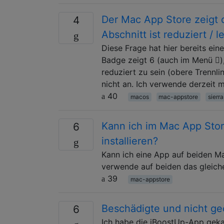
Der Mac App Store zeigt d
4
Abschnitt ist reduziert / l
Diese Frage hat hier bereits e
Badge zeigt 6 (auch im Menü ),
reduziert zu sein (obere Trennli
nicht an. Ich verwende derzeit
40
macos
mac-appstore
sierra
Kann ich im Mac App Sto
6
installieren?
Kann ich eine App auf beiden Ma
verwende auf beiden das gleich
39
mac-appstore
Beschädigte und nicht g
6
Ich habe die iBoostUp-App gekau