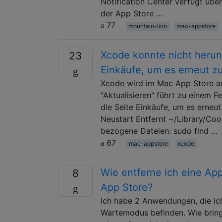
Notification Center verfügt üb
der App Store …
77
mountain-lion
mac-appstore
Xcode konnte nicht herun
23
Einkäufe, um es erneut z
Xcode wird im Mac App Store an
"Aktualisieren" führt zu einem 
die Seite Einkäufe, um es erneu
Neustart Entfernt ~/Library/Coo
bezogene Dateien: sudo find …
67
mac-appstore
xcode
Wie entferne ich eine Ap
8
App Store?
Ich habe 2 Anwendungen, die ich
Wartemodus befinden. Wie bring