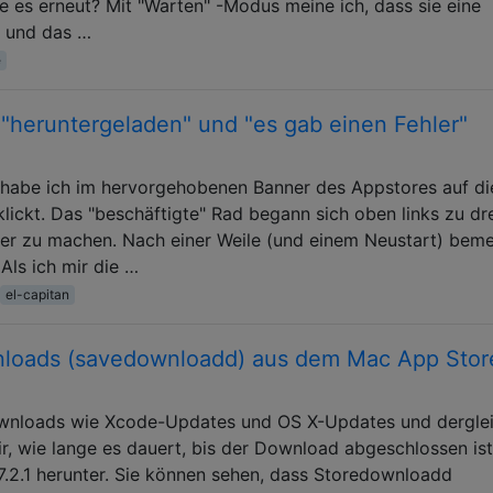
he es erneut? Mit "Warten" -Modus meine ich, dass sie eine
n und das …
e
 "heruntergeladen" und "es gab einen Fehler"
 habe ich im hervorgehobenen Banner des Appstores auf di
klickt. Das "beschäftigte" Rad begann sich oben links zu dr
ger zu machen. Nach einer Weile (und einem Neustart) bem
 Als ich mir die …
el-capitan
loads (savedownloadd) aus dem Mac App Stor
Downloads wie Xcode-Updates und OS X-Updates und dergle
r, wie lange es dauert, bis der Download abgeschlossen ist
 7.2.1 herunter. Sie können sehen, dass Storedownloadd