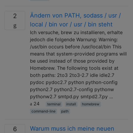
Ändern von PATH, sodass / usr /
2
local / bin vor / usr / bin steht
Ich versuche, brew zu installieren, erhalte
jedoch die folgende Warnung: Warning:
/usr/bin occurs before /usr/local/bin This
means that system-provided programs will
be used instead of those provided by
Homebrew. The following tools exist at
both paths: 2to3 2to3-2.7 idle idle2.7
pydoc pydoc2.7 python python-config
python2.7 python2.7-config pythonw
pythonw2.7 smtpd.py smtpd2.7.py …
24
terminal
install
homebrew
command-line
path
Warum muss ich meine neuen
6