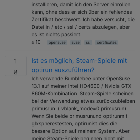
installieren, damit ich den Server einrollen
kann, ohne dass er sich über ein fehlendes
Zertifikat beschwert. Ich habe versucht, die
Datei in / etc / ssl / certs abzulegen, aber
es ist nichts passiert.
10
opensuse
suse
ssl
certificates
Ist es möglich, Steam-Spiele mit
1
optirun auszuführen?
Ich verwende Bumblebee unter OpenSuse
13.1 auf meiner Intel HD4600 / Nvidia GTX
860M-Kombination. Steam-Spiele scheinen
bei der Verwendung etwas zurückzubleiben
primusrun. ( vblank_mode=0 primusrun)
Wenn Sie beide primusrunund optirunmit
glxspherestesten, optirunist dies die
bessere Option auf meinem System. Aber
meine Steam-Spiele beginnen nicht mit