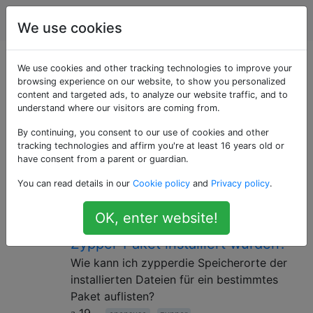
Unix & Linux
Tags
Account
We use cookies
Als «opensuse»
We use cookies and other tracking technologies to improve your
browsing experience on our website, to show you personalized
content and targeted ads, to analyze our website traffic, and to
getaggte Fragen
understand where our visitors are coming from.
By continuing, you consent to our use of cookies and other
Ein Allzweck-Betriebssystem, das auf dem Linux-
tracking technologies and affirm you're at least 16 years old or
Kernel basiert und vom von der Community
have consent from a parent or guardian.
unterstützten openSUSE-Projekt entwickelt wurde.
You can read details in our
Cookie policy
and
Privacy policy
.
Wie kann ich alle Dateien
2
OK, enter website!
auflisten, die von einem ZYpp /
Zypper-Paket installiert wurden?
Wie kann ich zypperdie Speicherorte der
installierten Dateien für ein bestimmtes
Paket auflisten?
19