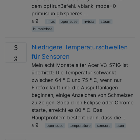
dem optirunBefehl. vblank_mode=0
primusrun glxspheres …
9
linux
opensuse
nvidia
steam
bumblebee
Niedrigere Temperaturschwellen
3
für Sensoren
Mein acht Monate alter Acer V3-571G ist
überhitzt: Die Temperatur schwankt
zwischen 64 ° C und 75 ° C, wenn nur
Firefox läuft und die Auspuffanlagen
beginnen, einige Anzeichen von Schmelzen
zu zeigen. Sobald ich Eclipse oder Chrome
starte, erreicht es 80 ° C. Das
Hauptproblem besteht darin, dass die …
9
opensuse
temperature
sensors
acer