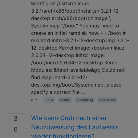
Kconfig sh /usr/src/linux-
3.2.1/arch/x86/boot/install.sh 3.2.1-12-
desktop arch/x86/boot/bzImage \
System.map "/boot" You may need to
create an initial ramdisk now. - - /boot #
mkinitrd initrd-3.2.1-12-desktop.img 3.2.1-
12-desktop Kernel image: /boot/vmlinuz-
2.6.34-12-desktop Initrd image:
/boot/initrd-2.6.34-12-desktop Kernel
Modules: &lt;not available&gt; Could not
find map initrd-3.2.1-12-
desktop.img/boot/System.map, please
specify a correct file …
7
linux
kernel
compiling
opensuse
Wie kann Grub nach einer
3
Neuzuweisung des Laufwerks
wieder funktionieren?