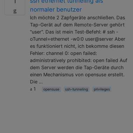
ssh ethernet tunneling als
1
normaler benutzer
Ich möchte 2 Zapfgeräte anschließen. Das
Tap-Gerät auf dem Remote-Server gehört
"user". Das ist mein Test-Befehl: # ssh -
oTunnel=ethernet -w0:0 user@server Aber
es funktioniert nicht, ich bekomme diesen
Fehler: channel 0: open failed:
administratively prohibited: open failed Auf
dem Server werden die Tap-Geräte durch
einen Mechanismus von opensuse erstellt.
Die …
1
opensuse
ssh-tunneling
privileges