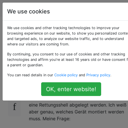
Unix & Linux
Tags
Account
We use cookies
Hängen Sie das
We use cookies and other tracking technologies to improve your
browsing experience on our website, to show you personalized conte
and targeted ads, to analyze our website traffic, and to understand
Root-Dateisystem
where our visitors are coming from.
von initramfs ein
By continuing, you consent to our use of cookies and other tracking
technologies and affirm you're at least 16 years old or have consent 
a parent or guardian.
You can read details in our
Cookie policy
and
Privacy policy
.
Es ist ein weit verbreitetes Szenario. Aus
15
irgendeinem Grund hat das initramfs
OK, enter website!
(OpenSUSE, falls es wichtig ist) das Root-
Dateisystem nicht gefunden, sodass Sie in
eine Rettungsshell abgelegt werden. Ich weiß
aber genau, welches Gerät montiert werden
muss. Meine Frage: