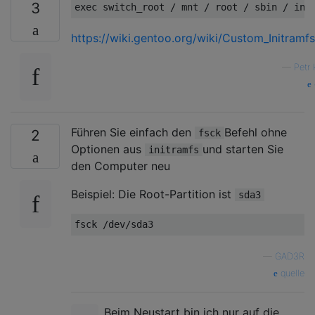
3
https://wiki.gentoo.org/wiki/Custom_Initramfs
—
Petr 
Führen Sie einfach den
Befehl ohne
2
fsck
Optionen aus
und starten Sie
initramfs
den Computer neu
Beispiel: Die Root-Partition ist
sda3
—
GAD3R
quelle
Beim Neustart bin ich nur auf die