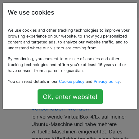
Computerbenutzer
Tags
Account
We use cookies
Als «virtualization»
We use cookies and other tracking technologies to improve your
browsing experience on our website, to show you personalized
content and targeted ads, to analyze our website traffic, and to
getaggte Fragen
understand where our visitors are coming from.
By continuing, you consent to our use of cookies and other
Bei der Virtualisierung wird Software verwendet, um
tracking technologies and affirm you're at least 16 years old or
einen gesamten Computer zu emulieren, auf dem
have consent from a parent or guardian.
"Gast" -Betriebssysteme ausgeführt werden können.
You can read details in our
Cookie policy
and
Privacy policy
.
Wie kann eine VirtualBox-VM auf
9
OK, enter website!
einen anderen Computer
verschoben werden?
Ich verwende VirtualBox 4.1.x auf meiner
Ubuntu-Maschine und habe mehrere
virtuelle Maschinen eingerichtet. Da es
mehrere Möglichkeiten gibt, eine virtuelle