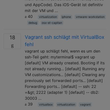
und AppCode). Das iOS-Gerät ist definitiv
mit der VM und …
40
virtualization
iphone
vmware-workstation
debug
osx-el-capitan
Vagrant ssh schlägt mit VirtualBox
18
fehl
vagrant up schlägt fehl, wenn es um den
ssh-Teil geht: myterminal$ vagrant up
[default] VM already created. Booting if its
not already running... [default] Running any
VM customizations... [default] Clearing any
previously set forwarded ports... [default]
Forwarding ports... [default] -- ssh: 22
=&gt; 2222 (adapter 1) [default] -- db2:
30003 …
39
virtualbox
virtualization
vagrant