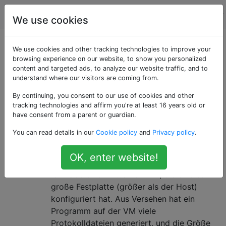
Computerbenutzer
Tags
Account
We use cookies
Als «virtualbox»
We use cookies and other tracking technologies to improve your
browsing experience on our website, to show you personalized
content and targeted ads, to analyze our website traffic, and to
getaggte Fragen
understand where our visitors are coming from.
By continuing, you consent to our use of cookies and other
VirtualBox ist ein kostenloses Open Source-
tracking technologies and affirm you're at least 16 years old or
Virtualisierungsprogramm von Oracle für die x86 /
have consent from a parent or guardian.
x86_64-Architekturen.
You can read details in our
Cookie policy
and
Privacy policy
.
Wie komprimiere ich die VDI-
8
OK, enter website!
Dateigröße von VirtualBox?
Ich habe eine VirtualBox-VM, die eine sehr
große Festplatte (größer als der Host)
konfiguriert hat. Aus Versehen hat ein
Programm auf der VM viele
Protokolldateien generiert, und die Größe