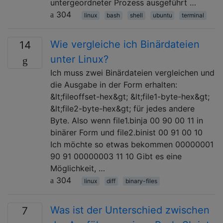
untergeordneter Prozess ausgeführt …
304
linux
bash
shell
ubuntu
terminal
Wie vergleiche ich Binärdateien
14
unter Linux?
Ich muss zwei Binärdateien vergleichen und
die Ausgabe in der Form erhalten:
&lt;fileoffset-hex&gt; &lt;file1-byte-hex&gt;
&lt;file2-byte-hex&gt; für jedes andere
Byte. Also wenn file1.binja 00 90 00 11 in
binärer Form und file2.binist 00 91 00 10
Ich möchte so etwas bekommen 00000001
90 91 00000003 11 10 Gibt es eine
Möglichkeit, …
304
linux
diff
binary-files
Was ist der Unterschied zwischen
7