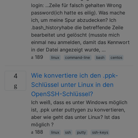
login: ...Zeile für falsch gehalten Wrong
password(ich hatte es eilig). Was mache
ich, um meine Spur abzudecken? Ich
.bash_historyhabe die betreffende Zeile
bearbeitet und gelöscht (musste mich
einmal neu anmelden, damit das Kennwort
in der Datei angezeigt wurde, …
189
linux
command-line
bash
centos
Wie konvertiere ich den .ppk-
4
Schlüssel unter Linux in den
OpenSSH-Schlüssel?
Ich weiß, dass es unter Windows möglich
ist, .ppk unter puttygen zu konvertieren,
aber wie geht das unter Linux? Ist das
möglich ?
188
linux
ssh
putty
ssh-keys