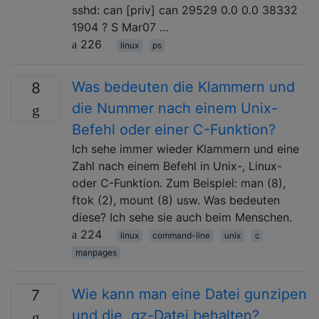
sshd: can [priv] can 29529 0.0 0.0 38332
1904 ? S Mar07 …
226
linux
ps
Was bedeuten die Klammern und
8
die Nummer nach einem Unix-
Befehl oder einer C-Funktion?
Ich sehe immer wieder Klammern und eine
Zahl nach einem Befehl in Unix-, Linux-
oder C-Funktion. Zum Beispiel: man (8),
ftok (2), mount (8) usw. Was bedeuten
diese? Ich sehe sie auch beim Menschen.
224
linux
command-line
unix
c
manpages
Wie kann man eine Datei gunzipen
7
und die .gz-Datei behalten?