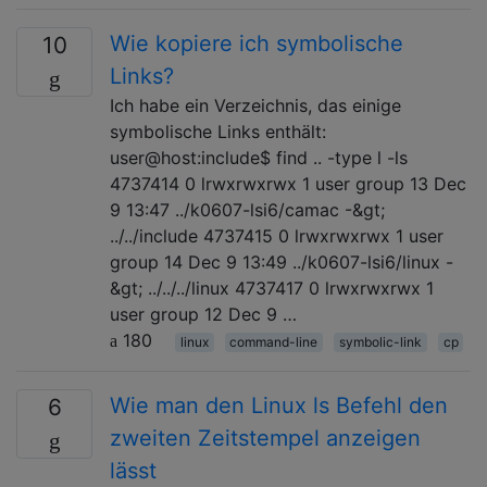
Wie kopiere ich symbolische
10
Links?
Ich habe ein Verzeichnis, das einige
symbolische Links enthält:
user@host:include$ find .. -type l -ls
4737414 0 lrwxrwxrwx 1 user group 13 Dec
9 13:47 ../k0607-lsi6/camac -&gt;
../../include 4737415 0 lrwxrwxrwx 1 user
group 14 Dec 9 13:49 ../k0607-lsi6/linux -
&gt; ../../../linux 4737417 0 lrwxrwxrwx 1
user group 12 Dec 9 …
180
linux
command-line
symbolic-link
cp
Wie man den Linux ls Befehl den
6
zweiten Zeitstempel anzeigen
lässt