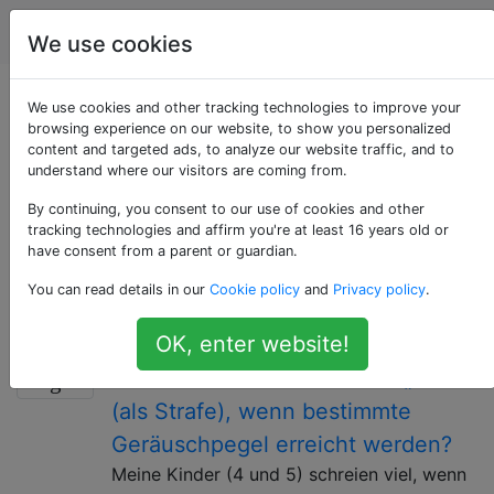
Computerbenutzer
Tags
Account
We use cookies
Als «linux» getaggte
We use cookies and other tracking technologies to improve your
browsing experience on our website, to show you personalized
content and targeted ads, to analyze our website traffic, and to
Fragen
understand where our visitors are coming from.
By continuing, you consent to our use of cookies and other
Eine Familie von Unix-ähnlichen Betriebssystemen, die
tracking technologies and affirm you're at least 16 years old or
den Linux-Kernel verwenden. Wenn sich Ihre Frage nur
have consent from a parent or guardian.
auf eine bestimmte Distribution bezieht, verwenden
You can read details in our
Cookie policy
and
Privacy policy
.
Sie ein spezifischeres Tag.
OK, enter website!
Wie mache ich einen Computer für
6
einen bestimmten Zeitraum „leer“
(als Strafe), wenn bestimmte
Geräuschpegel erreicht werden?
Meine Kinder (4 und 5) schreien viel, wenn