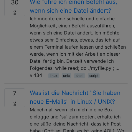
Wie führe ich einen Befehl aus,
30
wenn sich eine Datei ändert?
Ich möchte eine schnelle und einfache
Möglichkeit, einen Befehl auszuführen,
wenn sich eine Datei ändert. Ich möchte
etwas sehr Einfaches, etwas, das ich auf
einem Terminal laufen lassen und schließen
werde, wenn ich mit der Arbeit an dieser
Datei fertig bin. Derzeit verwende ich
Folgendes: while read; do ./myfile.py ; …
434
linux
unix
shell
script
Was ist die Nachricht "Sie haben
7
neue E-Mails" in Linux / UNIX?
Manchmal, wenn ich mich in eine Box
einlogge und 'su' zum rooten, erhalte ich
eine süße kleine Nachricht, dass ich Post
habe (Gott sei Dank, es ist keine AOL). Wo