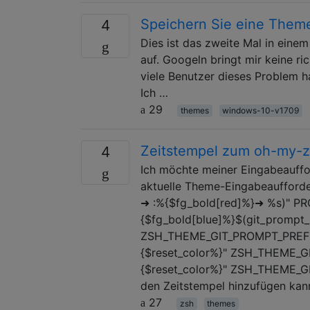
Speichern Sie eine Them
4
Dies ist das zweite Mal in einem
auf. Googeln bringt mir keine ri
viele Benutzer dieses Problem ha
Ich …
29
themes
windows-10-v1709
Zeitstempel zum oh-my-z
4
Ich möchte meiner Eingabeauffor
aktuelle Theme-Eingabeaufforder
➜ :%{$fg_bold[red]%}➜ %s)" P
{$fg_bold[blue]%}$(git_prompt_
ZSH_THEME_GIT_PROMPT_PREFIX
{$reset_color%}" ZSH_THEME_G
{$reset_color%}" ZSH_THEME_GI
den Zeitstempel hinzufügen kan
27
zsh
themes