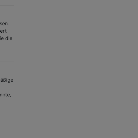
en. .
ert
e die
mäßige
nnte,