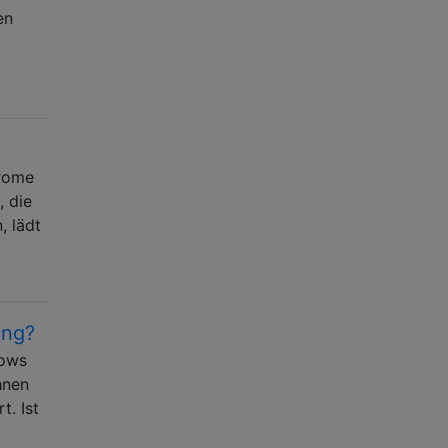
en
hrome
, die
, lädt
ung?
dows
hnen
t. Ist