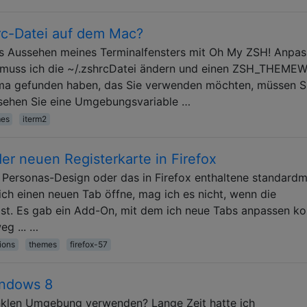
hrc-Datei auf dem Mac?
as Aussehen meines Terminalfensters mit Oh My ZSH! Anpass
uss ich die ~/.zshrcDatei ändern und einen ZSH_THEMEW
ema gefunden haben, das Sie verwenden möchten, müssen Si
t sehen Sie eine Umgebungsvariable …
es
iterm2
er neuen Registerkarte in Firefox
 Personas-Design oder das in Firefox enthaltene standard
h einen neuen Tab öffne, mag ich es nicht, wenn die
ist. Es gab ein Add-On, mit dem ich neue Tabs anpassen ko
eg ... …
ions
themes
firefox-57
indows 8
nklen Umgebung verwenden? Lange Zeit hatte ich