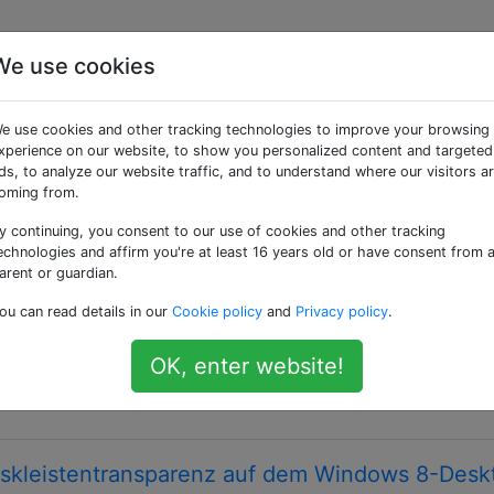
We use cookies
taggte Fragen
e use cookies and other tracking technologies to improve your browsing
xperience on our website, to show you personalized content and targeted
kationen wie Farben und Symbole, mit denen das Erscheinun
ds, to analyze our website traffic, and to understand where our visitors a
oming from.
y continuing, you consent to our use of cookies and other tracking
, die Notepad ++ - Anwendung selbst dunkel zu
echnologies and affirm you're at least 16 years old or have consent from 
arent or guardian.
ime Text 2, bevorzuge jedoch die Verwendung von Notepa
ou can read details in our
Cookie policy
and
Privacy policy
.
s eine Möglichkeit, die Notepad ++ - Anwendung selbst dun
h die rot hervorgehobene Region in einen dunklen Hinterg
OK, enter website!
 bin auf Win 8 …
Taskleistentransparenz auf dem Windows 8-Desk