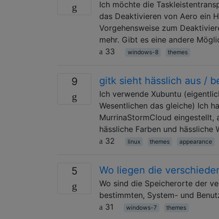
Ich möchte die Taskleistentran
das Deaktivieren von Aero ein Ha
Vorgehensweise zum Deaktiviere
mehr. Gibt es eine andere Mögli
33
windows-8
themes
gitk sieht hässlich aus /
9
Ich verwende Xubuntu (eigentlich
Wesentlichen das gleiche) Ich h
MurrinaStormCloud eingestellt, a
hässliche Farben und hässliche 
32
linux
themes
appearance
Wo liegen die verschiede
5
Wo sind die Speicherorte der v
bestimmten, System- und Benutz
31
windows-7
themes