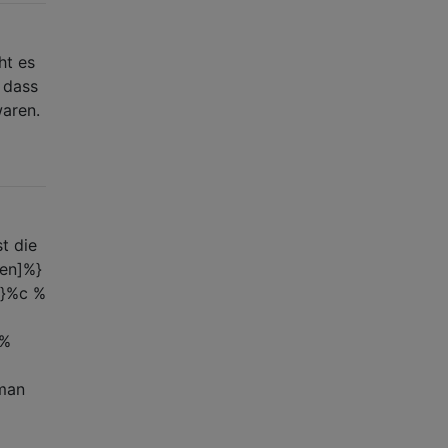
ht es
, dass
waren.
t die
een]%}
%}%c %
"%
man