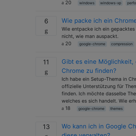
20
windows
windows-xp
perf
Wie packe ich ein Chrom
6
Wie entpacke ich ein gepacktes 
nicht, wie man auspackt.
20
google-chrome
compression
Gibt es eine Möglichkeit
11
Chrome zu finden?
Ich habe ein Setup-Thema in Chr
offizielle Unterstützung für Th
finden. Ich möchte dasselbe Th
welches es sich handelt. Wie e
18
google-chrome
themes
Wo kann ich in Google C
13
diese verwalten?