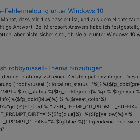
e-Fehlermeldung unter Windows 10
 Monat, dass mir dies passiert ist, und aus dem Nichts tauc
chtige Antwort. Bei Microsoft Answers habe ich festgestellt
tten, aber nicht sicher sind, ob sie alle unter Windows 10 
sh robbyrussell-Thema hinzufügen
derung in oh-my-zsh einen Zeitstempel hinzufügen. Dies is
ung ( robbyrussell ): local ret_status="%(?:%{$fg_bold[gr
ROMPT='${ret_status}%{$fg_bold[green]%}%p %{$fg[cyan]
info)%{$fg_bold[blue]%} % %{$reset_color%}'
="git:(%{$fg[red]%}" ZSH_THEME_GIT_PROMPT_SUFFIX=
IT_PROMPT_DIRTY="%{$fg[blue]%}) %{$fg[yellow]%}✗%
T_PROMPT_CLEAN="%{$fg[blue]%})" Irgendeine Idee, wie 
n?