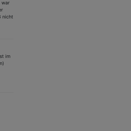
7 war
er
 nicht
st im
n)