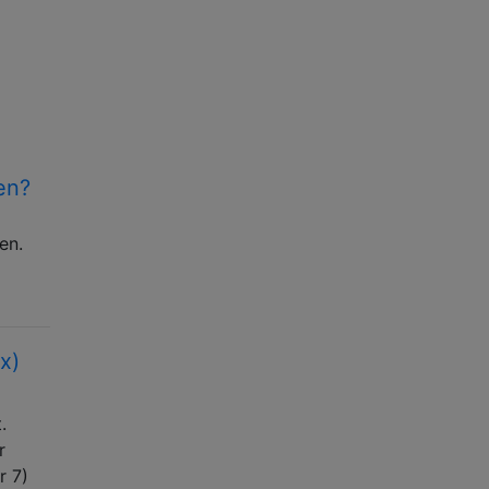
en?
en.
x)
.
r
r 7)