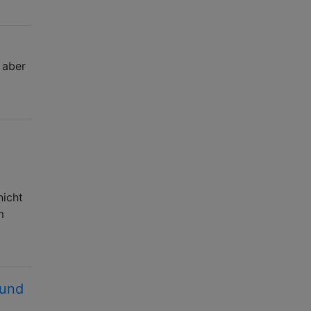
 aber
nicht
m
 und