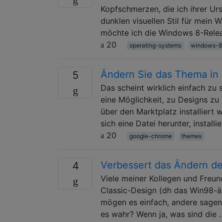
Kopfschmerzen, die ich ihrer Ur
dunklen visuellen Stil für mein
möchte ich die Windows 8-Relea
20
operating-systems
windows-8
Ändern Sie das Thema in C
5
Das scheint wirklich einfach zu 
eine Möglichkeit, zu Designs zu
über den Marktplatz installiert 
sich eine Datei herunter, installi
20
google-chrome
themes
Verbessert das Ändern de
4
Viele meiner Kollegen und Fre
Classic-Design (dh das Win98-ä
mögen es einfach, andere sagen, d
es wahr? Wenn ja, was sind die 