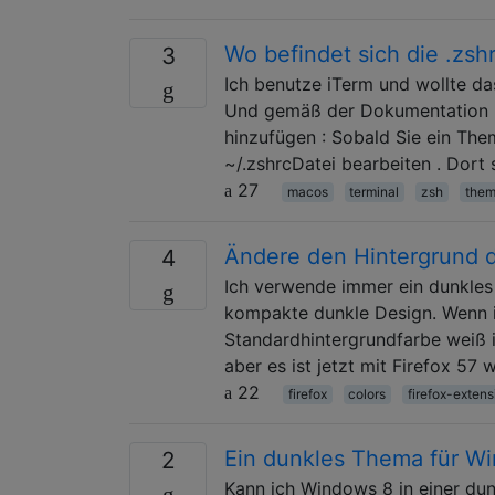
Wo befindet sich die .zs
3
Ich benutze iTerm und wollte d
Und gemäß der Dokumentation m
hinzufügen : Sobald Sie ein Th
~/.zshrcDatei bearbeiten . Dor
27
macos
terminal
zsh
them
Ändere den Hintergrund d
4
Ich verwende immer ein dunkles
kompakte dunkle Design. Wenn ic
Standardhintergrundfarbe weiß 
aber es ist jetzt mit Firefox 57 w
22
firefox
colors
firefox-extens
Ein dunkles Thema für W
2
Kann ich Windows 8 in einer du