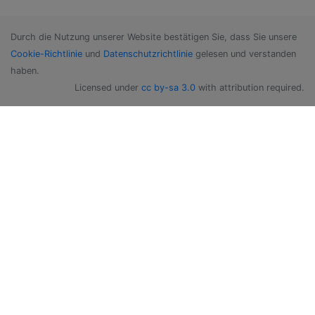
Durch die Nutzung unserer Website bestätigen Sie, dass Sie unsere
Cookie-Richtlinie
und
Datenschutzrichtlinie
gelesen und verstanden
haben.
Licensed under
cc by-sa 3.0
with attribution required.