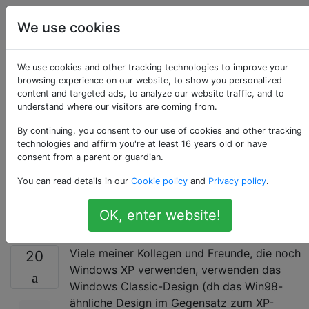
Computerbenutzer
Tags
Account
We use cookies
Verbessert das
We use cookies and other tracking technologies to improve your
browsing experience on our website, to show you personalized
content and targeted ads, to analyze our website traffic, and to
Ändern des Windows
understand where our visitors are coming from.
XP-Designs in
By continuing, you consent to our use of cookies and other tracking
technologies and affirm you're at least 16 years old or have
consent from a parent or guardian.
"Klassisch" die
You can read details in our
Cookie policy
and
Privacy policy
.
Leistung?
OK, enter website!
Viele meiner Kollegen und Freunde, die noch
20
Windows XP verwenden, verwenden das
Windows Classic-Design (dh das Win98-
ähnliche Design im Gegensatz zum XP-