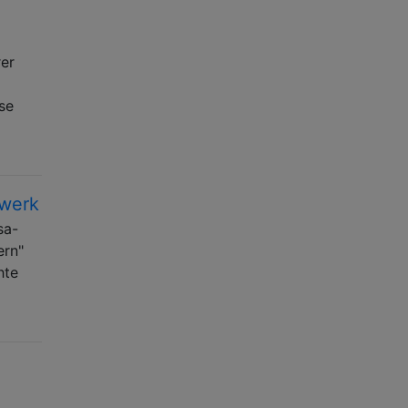
er
se
fwerk
sa-
ern"
hte