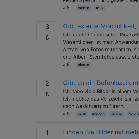
8
picasa
linux
Gibt es eine Möglichkeit,
3
Ich möchte "identische" Picasa-
Wesentlichen ist mein Anwendung
Anzahl von Fotos mitnehmen, sie 
und Alben, Sternfotos usw. erst
8
picasa
Gibt es ein Befehlszeilen
2
Ich habe viele Bilder in einem V
Ich möchte das Verzeichnis in zw
nach Gesichtern zu filtern.
8
bash
images
picasa
face-
Finden Sie Bilder mit m
1