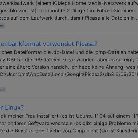
etzwerklaufwerk (einem IOMega Home Media-Netzwerklaufw
schlossen ist). Ich möchte 2 Dinge tun: Führen Sie einen
otos auf dem Laufwerk durch, damit Picasa alle Dateien in 
sa
atenbankformat verwendet Picasa?
lches Dateiformat die .db-Datei und die .pmp-Dateien habe
ey DB) für die DB-Dateien zu verwenden, aber es scheint, 
r eine ältere Version handelt. Ich habe keine Ahnung, was 
f C:\Users\me\AppData\Local\Google\Picasa2\db3 6/09/201
ion
er Linux?
k meiner Frau installiert (es ist Ubuntu 11.04 auf einem H
einer anderen Software wechseln (es gibt einige Probleme mi
hte die Benutzeroberfläche von Gimp nicht (sie ist Künstleri
r …