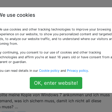
We use cookies
aggte Fragen
e use cookies and other tracking technologies to improve your browsing
xperience on our website, to show you personalized content and targeted
wendung zum Organisieren von Fotos und zum Teilen von Fo
ds, to analyze our website traffic, and to understand where our visitors a
oming from.
Metadaten in den Bilddateien?
y continuing, you consent to our use of cookies and other tracking
ten in den Bilddateien selbst? Wenn ja, welche Metadaten
echnologies and affirm you're at least 16 years old or have consent from 
en gespeichert? (im Gegensatz zu Picasas interner Datenba
arent or guardian.
ou can read details in our
Cookie policy
and
Privacy policy
.
e-Tags
OK, enter website!
eit damit verbracht , Gesichter in Picasa 3.5 zu benennen,
) sollte meine Kopie von Windows 7 ankommen und ich muss
emand, was ich sichern muss, damit ich nicht all diese
n muss? …