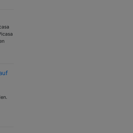
icasa
Picasa
en
auf
en.