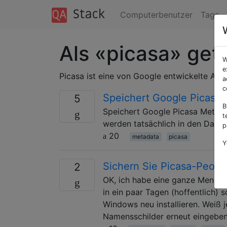
Computerbenutzer
Tags
Als «picasa» get
W
e
Picasa ist eine von Google entwickelte An
a
c
Speichert Google Picasa 
5
B
Speichert Google Picasa Metada
t
werden tatsächlich in den Datei
p
20
metadata
picasa
Y
Sichern Sie Picasa-Peopl
2
OK, ich habe eine ganze Menge Z
in ein paar Tagen (hoffentlich
Windows neu installieren. Weiß j
Namensschilder erneut eingebe