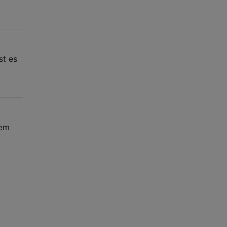
st es
nem