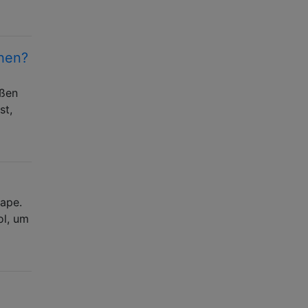
chen?
oßen
st,
cape.
ol, um