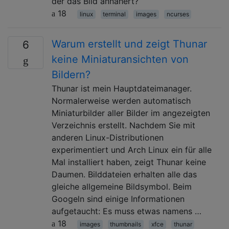
der das Bild annähert?
18
linux
terminal
images
ncurses
Warum erstellt und zeigt Thunar
6
keine Miniaturansichten von
Bildern?
Thunar ist mein Hauptdateimanager.
Normalerweise werden automatisch
Miniaturbilder aller Bilder im angezeigten
Verzeichnis erstellt. Nachdem Sie mit
anderen Linux-Distributionen
experimentiert und Arch Linux ein für alle
Mal installiert haben, zeigt Thunar keine
Daumen. Bilddateien erhalten alle das
gleiche allgemeine Bildsymbol. Beim
Googeln sind einige Informationen
aufgetaucht: Es muss etwas namens …
18
images
thumbnails
xfce
thunar