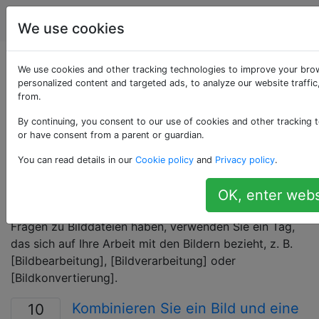
Computerbenutzer
Tags
Account
We use cookies
Als «images»
We use cookies and other tracking technologies to improve your bro
personalized content and targeted ads, to analyze our website traffi
from.
getaggte Fragen
By continuing, you consent to our use of cookies and other tracking t
or have consent from a parent or guardian.
VERWENDEN SIE DIESEN TAG NICHT! Es wurde
zurückgezogen. Wenn Sie eine Frage zu einem Disk-
You can read details in our
Cookie policy
and
Privacy policy
.
Image haben (eine Datei, die den Inhalt und die
Struktur einer Daten-Disk darstellt), verwenden Sie
OK, enter webs
stattdessen [Disk-Image] oder [ISO-Image]. Wenn Sie
Fragen zu Bilddateien haben, verwenden Sie ein Tag,
das sich auf Ihre Arbeit mit den Bildern bezieht, z. B.
[Bildbearbeitung], [Bildverarbeitung] oder
[Bildkonvertierung].
Kombinieren Sie ein Bild und eine
10