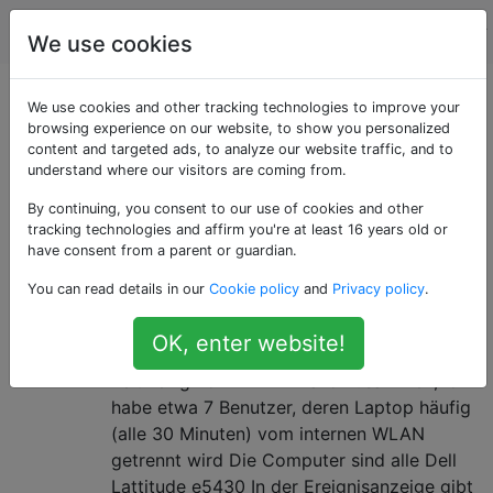
Computerbenutzer
Tags
Account
We use cookies
Als «dell-latitude»
We use cookies and other tracking technologies to improve your
browsing experience on our website, to show you personalized
content and targeted ads, to analyze our website traffic, and to
getaggte Fragen
understand where our visitors are coming from.
By continuing, you consent to our use of cookies and other
Das Dell Latitude ist eine Reihe von Business-Laptops
tracking technologies and affirm you're at least 16 years old or
von Dell.
have consent from a parent or guardian.
mehrere Computer mit Problemen
0
You can read details in our
Cookie policy
and
Privacy policy
.
mit WLAN
OK, enter website!
Dell Latitude-Computer trennt sich
zeitweilig vom WLAN Hallo zusammen, ich
habe etwa 7 Benutzer, deren Laptop häufig
(alle 30 Minuten) vom internen WLAN
getrennt wird Die Computer sind alle Dell
Lattitude e5430 In der Ereignisanzeige gibt