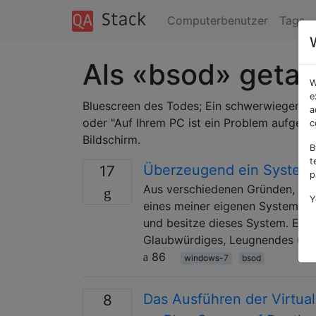
Computerbenutzer
Tags
Als «bsod» geta
W
e
Bluescreen des Todes; Ein schwerwiegende
a
oder "Auf Ihrem PC ist ein Problem aufgetre
c
Bildschirm.
B
t
Überzeugend ein System f
17
p
Aus verschiedenen Gründen, die 
Y
eines meiner eigenen Systeme vo
und besitze dieses System. Es l
Glaubwürdiges, Leugnendes und 
86
windows-7
bsod
Das Ausführen der Virtu
8