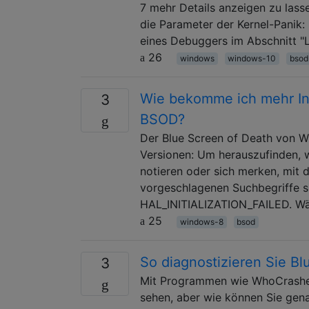
7 mehr Details anzeigen zu lass
die Parameter der Kernel-Panik
eines Debuggers im Abschnitt "
26
windows
windows-10
bsod
Wie bekomme ich mehr In
3
BSOD?
Der Blue Screen of Death von W
Versionen: Um herauszufinden, 
notieren oder sich merken, mit d
vorgeschlagenen Suchbegriff
HAL_INITIALIZATION_FAILED. Wäh
25
windows-8
bsod
So diagnostizieren Sie Bl
3
Mit Programmen wie WhoCrashed
sehen, aber wie können Sie gena