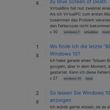
zu Blue Screen of Death
VirtualBox hat nun zweimal ein
Als ich VirtualPC zum ersten Mal
zusammen das Problem verursach
den Fehlercode nicht bekommen
30
windows-7
virtualbox
bsod
Wo finde ich die letzte 
1
Windows 10?
Ich habe gerade einen "blauen B
googeln, aber in dem Moment, al
gestartet. Kann ich diese Fehle
27
windows-10
bsod
So lassen Sie Windows 1
2
anzeigen
Ich würde gerne wissen, ob es 