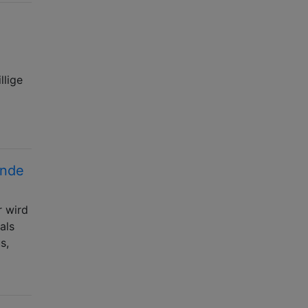
llige
inde
r wird
als
s,