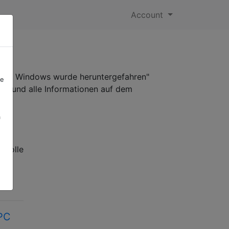
Account
 und Windows wurde heruntergefahren"
re
ode und alle Informationen auf dem
a
"
t,
trolle
-PC