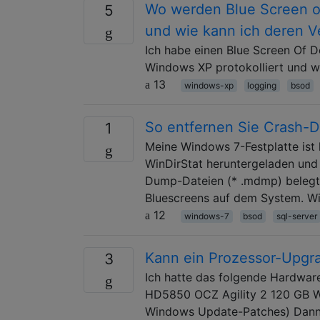
Wo werden Blue Screen of
5
und wie kann ich deren V
Ich habe einen Blue Screen Of D
Windows XP protokolliert und w
13
windows-xp
logging
bsod
So entfernen Sie Crash-
1
Meine Windows 7-Festplatte ist 
WinDirStat heruntergeladen und 
Dump-Dateien (* .mdmp) belegt 
Bluescreens auf dem System. Wie
12
windows-7
bsod
sql-server
Kann ein Prozessor-Upgr
3
Ich hatte das folgende Hardwa
HD5850 OCZ Agility 2 120 GB Wi
Windows Update-Patches) Dann k