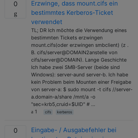
Erzwinge, dass mount.cifs ein
0
bestimmtes Kerberos-Ticket
verwendet
TL; DR Ich möchte die Verwendung eines
bestimmten Tickets erzwingen
mount.cifs(oder erzwingen smbclient) (z .
B. cifs/server@DOMAIN2anstelle von
cifs/server@DOMAIN). Lange Geschichte
Ich habe zwei SMB-Server (beide sind
Windows): server-aund server-b. Ich habe
kein Problem beim Mounten einer Freigabe
von server-a: $ sudo mount -t cifs //server-
a.domain-a/share /mnt/a -o
"sec=krb5,cruid=$UID" # …
1
cifs
kerberos
Eingabe- / Ausgabefehler bei
0