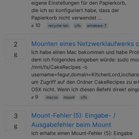
eigene Einstellungen für den Papierkorb,
die ich so konfiguriert habe, dass der
Papierkorb nicht verwendet …
10
recycle-bin
cifs
windows-7
Mounten eines Netzwerklaufwerks c
2
Ich habe einen Mac bekommen und habe Probl
dem ich Folgendes eingeben würde: sudo moun
/mnt/fs/CakeRecipes -o
username=fegur,domain=KitchenLord,iochars
um Zugriff auf den Ordner CakeRecipes zu erha
OSX nicht. Wenn ich diesen Befehl direkt ei
9
macos
mount
cifs
Mount-Fehler (5): Eingabe- /
3
Ausgabefehler beim Mount
Ich erhalte einen Mount-Fehler (5): Eingabe