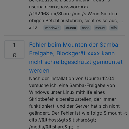
username=xx,password=xx
//192.168.x.x/Share /mnt/s Wenn Sie den
obigen Befehl ausführen, sieht es so aus, …
12
windows
ubuntu
bash
mount
cifs
Fehler beim Mounten der Samba-
1
Freigabe, Blockgerät xxxx kann
nicht schreibgeschützt gemountet
werden
Nach der Installation von Ubuntu 12.04
versuche ich, eine Samba-Freigabe von
Windows unter Linux mithilfe eines
Skriptbefehls bereitzustellen, der immer
funktioniert, und der Server hat sich nicht
geändert. Der Fehler ist wie folgt: $ mount -t
cifs //&lt;host&gt;/&lt;share&gt;
/media/&lt;share&gt; -o