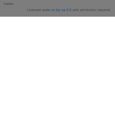
haben.
Licensed under
cc by-sa 3.0
with attribution required.