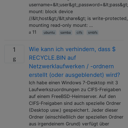
username=&lt;user&gt;,password=&lt;pass&gt
mount: block device
//&lt;host&gt;/&lt;share&gt; is write-protected,
mounting read-only mount: …
11
ubuntu
samba
cifs
smbfs
Wie kann ich verhindern, dass $
1
RECYCLE.BIN auf
Netzwerklaufwerken / -ordnern
erstellt (oder ausgeblendet) wird?
Ich habe einen Windows 7-Desktop mit 3
Laufwerkszuordnungen zu CIFS-Freigaben
auf einem FreeBSD-Heimserver. Auf den
CIFS-Freigaben sind auch spezielle Ordner
(Desktop usw.) gespeichert. Jeder dieser
Ordner (einschließlich der speziellen Ordner
aus irgendeinem Grund) verfügt über