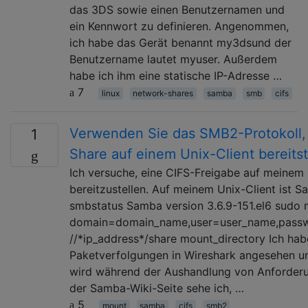
das 3DS sowie einen Benutzernamen und
ein Kennwort zu definieren. Angenommen,
ich habe das Gerät benannt my3dsund der
Benutzername lautet myuser. Außerdem
habe ich ihm eine statische IP-Adresse …
7
linux
network-shares
samba
smb
cifs
Verwenden Sie das SMB2-Protokoll,
1
Share auf einem Unix-Client bereitst
Ich versuche, eine CIFS-Freigabe auf meinem 
bereitzustellen. Auf meinem Unix-Client ist Sa
smbstatus Samba version 3.6.9-151.el6 sudo m
domain=domain_name,user=user_name,passw
//*ip_address*/share mount_directory Ich hab
Paketverfolgungen in Wireshark angesehen u
wird während der Aushandlung von Anforder
der Samba-Wiki-Seite sehe ich, …
5
mount
samba
cifs
smb2