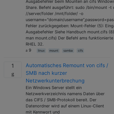
Ausgabefehler beim Mounten an cifs Window
Share. Befehl ausgeführt: sudo /bin/mount -t 
//server/folder /mnt/folder/ -o
username="domain/username",password=pa
Fehler zurückgegeben: Mount-Fehler (5): Eing
Ausgabefehler Siehe Handbuch mount.cifs (8) 
man mount.cifs) Der Befehl ams funktionierte
RHEL 32.
9
linux
mount
samba
cifs
Automatisches Remount von cifs /
1
SMB nach kurzer
Netzwerkunterbrechung
Ein Windows Server stellt ein
Netzwerkverzeichnis namens Daten über
das CIFS / SMB-Protokoll bereit. Der
Datenordner wird auf einem Linux-Client
mit Kennwort und