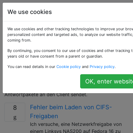
Computerbenutzer
Tags
Account
We use cookies
Als «cifs» getaggte
We use cookies and other tracking technologies to improve your bro
personalized content and targeted ads, to analyze our website traffic
coming from.
Fragen
By continuing, you consent to our use of cookies and other tracking t
years old or have consent from a parent or guardian.
SMB / CIFS ist ein Netzwerkprotokoll, mit dem Dateien
über ein Netzwerk von Knoten hinweg gemeinsam
You can read details in our
Cookie policy
and
Privacy policy
.
genutzt werden können. Das Protokoll basiert auf
einem Entwurf, bei dem der Kunde anfordert, Pakete
OK, enter websit
an den Server zu senden, und der Server wiederum
Antwortpakete an den Client sendet.
Fehler beim Laden von CIFS-
8
Freigaben
Ich versuche, eine Netzwerkfreigabe von
einem Linksys NAS200 auf Fedora 16 zu