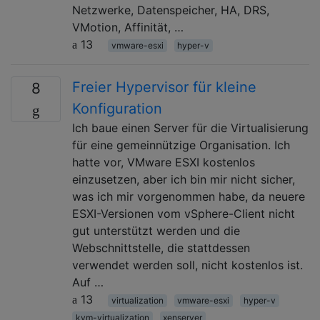
Netzwerke, Datenspeicher, HA, DRS,
VMotion, Affinität, …
13
vmware-esxi
hyper-v
Freier Hypervisor für kleine
8
Konfiguration
Ich baue einen Server für die Virtualisierung
für eine gemeinnützige Organisation. Ich
hatte vor, VMware ESXI kostenlos
einzusetzen, aber ich bin mir nicht sicher,
was ich mir vorgenommen habe, da neuere
ESXI-Versionen vom vSphere-Client nicht
gut unterstützt werden und die
Webschnittstelle, die stattdessen
verwendet werden soll, nicht kostenlos ist.
Auf …
13
virtualization
vmware-esxi
hyper-v
kvm-virtualization
xenserver