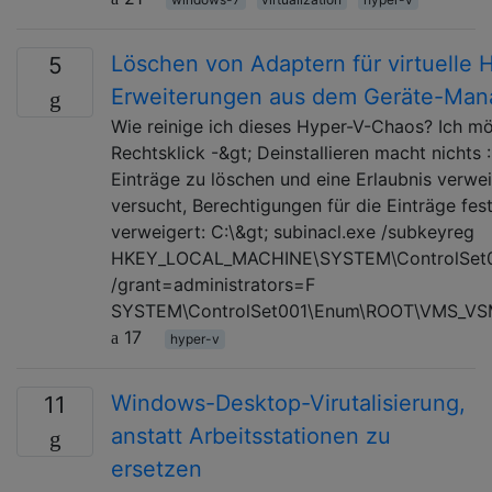
Löschen von Adaptern für virtuelle 
5
Erweiterungen aus dem Geräte-Man
Wie reinige ich dieses Hyper-V-Chaos? Ich möc
Rechtsklick -&gt; Deinstallieren macht nichts :
Einträge zu löschen und eine Erlaubnis verw
versucht, Berechtigungen für die Einträge fes
verweigert: C:\&gt; subinacl.exe /subkeyreg
HKEY_LOCAL_MACHINE\SYSTEM\ControlSet
/grant=administrators=F
SYSTEM\ControlSet001\Enum\ROOT\VMS_VS
17
hyper-v
Windows-Desktop-Virutalisierung,
11
anstatt Arbeitsstationen zu
ersetzen