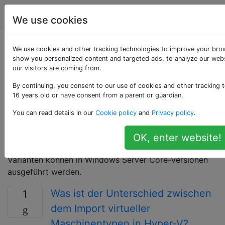
Serveradministratoren
Tags
Accoun
We use cookies
Als «hyper-v»
We use cookies and other tracking technologies to improve your brow
show you personalized content and targeted ads, to analyze our webs
our visitors are coming from.
getaggte Fragen
By continuing, you consent to our use of cookies and other tracking t
16 years old or have consent from a parent or guardian.
Microsoft Hyper-V ist ein Hypervisor-basiertes
Virtualisierungssystem für x86-64-Systeme. Hyper-V
You can read details in our
Cookie policy
and
Privacy policy
.
gibt es in zwei Varianten: als eigenständiges Produkt
namens Microsoft Hyper-V Server und als installierbare
OK, enter website!
Rolle in Windows Server 2008 und höher. Beide
Varianten können in Windows Server Core-Versionen
ausgeführt werden.
Was ist der Unterschied zwischen
1
dem Import virtueller
Maschinentypen in Hyper-V?