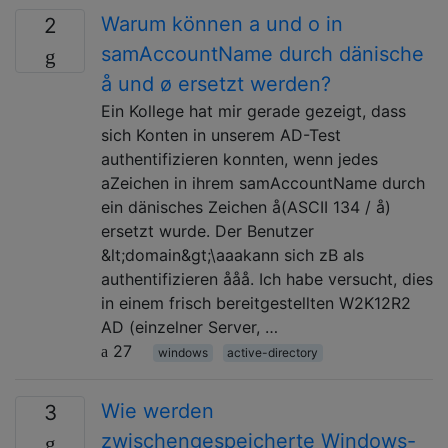
Warum können a und o in
2
samAccountName durch dänische
å und ø ersetzt werden?
Ein Kollege hat mir gerade gezeigt, dass
sich Konten in unserem AD-Test
authentifizieren konnten, wenn jedes
aZeichen in ihrem samAccountName durch
ein dänisches Zeichen å(ASCII 134 / å)
ersetzt wurde. Der Benutzer
&lt;domain&gt;\aaakann sich zB als
authentifizieren ååå. Ich habe versucht, dies
in einem frisch bereitgestellten W2K12R2
AD (einzelner Server, …
27
windows
active-directory
Wie werden
3
zwischengespeicherte Windows-