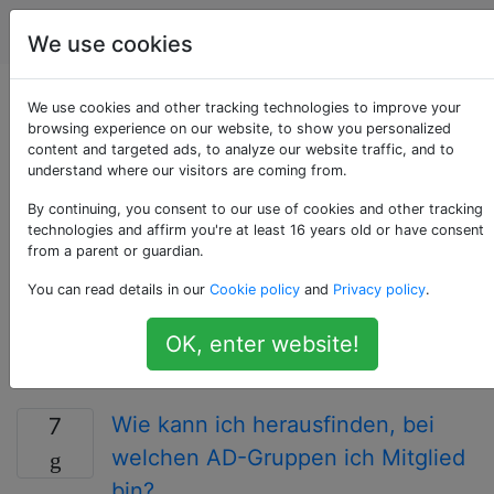
Serveradministratoren
Tags
Accoun
We use cookies
Als «active-
We use cookies and other tracking technologies to improve your
browsing experience on our website, to show you personalized
content and targeted ads, to analyze our website traffic, and to
directory» getaggte
understand where our visitors are coming from.
Fragen
By continuing, you consent to our use of cookies and other tracking
technologies and affirm you're at least 16 years old or have consent
from a parent or guardian.
Eine Microsoft-Technologie, die einen LDAP-
You can read details in our
Cookie policy
and
Privacy policy
.
Verzeichnisdienst mit zentraler Verwaltungsfunktion
für Benutzerkonten, Computerkonten, Gruppen und
OK, enter website!
Konfigurationsverwaltung auf vielen Windows-Servern
und -Desktops darstellt.
Wie kann ich herausfinden, bei
7
welchen AD-Gruppen ich Mitglied
bin?