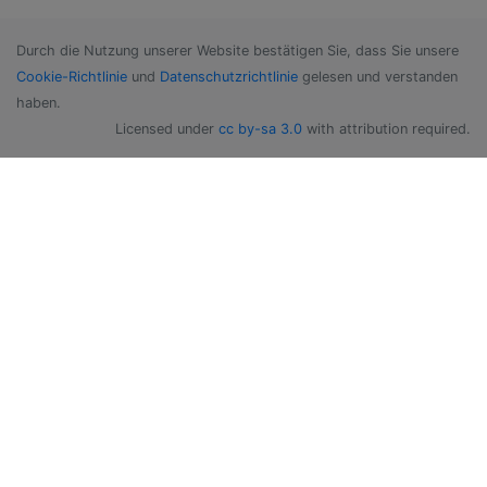
Durch die Nutzung unserer Website bestätigen Sie, dass Sie unsere
Cookie-Richtlinie
und
Datenschutzrichtlinie
gelesen und verstanden
haben.
Licensed under
cc by-sa 3.0
with attribution required.