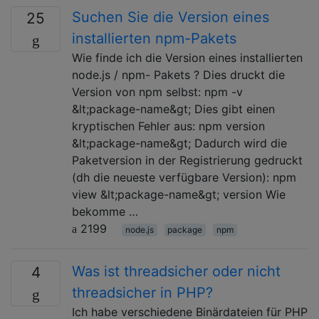
Suchen Sie die Version eines
25
installierten npm-Pakets
Wie finde ich die Version eines installierten
node.js / npm- Pakets ? Dies druckt die
Version von npm selbst: npm -v
&lt;package-name&gt; Dies gibt einen
kryptischen Fehler aus: npm version
&lt;package-name&gt; Dadurch wird die
Paketversion in der Registrierung gedruckt
(dh die neueste verfügbare Version): npm
view &lt;package-name&gt; version Wie
bekomme …
2199
node.js
package
npm
Was ist threadsicher oder nicht
4
threadsicher in PHP?
Ich habe verschiedene Binärdateien für PHP