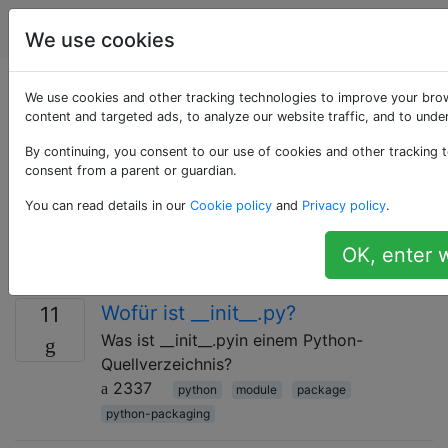
Programmierung
Tags
Account
We use cookies
Als «package»
We use cookies and other tracking technologies to improve your bro
content and targeted ads, to analyze our website traffic, and to und
getaggte Fragen
By continuing, you consent to our use of cookies and other tracking t
consent from a parent or guardian.
Das Paket bezieht sich allgemein auf zwei Dinge: 1)
You can read details in our
Cookie policy
and
Privacy policy
.
eine verwendbare Einheit / Komponente der erstellten /
kompilierten Software oder 2) eine Partition des
OK, enter 
globalen Namespace (Java).
Wofür ist __init__.py?
11
Was ist __init__.pyin einem Python-
Quellverzeichnis?
2337
python
module
package
python-packaging