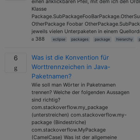
einen anklickbaren Pfeil, mit dem ich den Or
Klasse
Package.SubPackageFooBarPackage.OtherS
OtherPackage Foobar OtherPackage.SubPackag
jeweils vielen Unterpaketen in einem Quellor
388
eclipse
packages
package
hierarchy
Was ist die Konvention für
6
Worttrennzeichen in Java-
Paketnamen?
Wie soll man Wörter in Paketnamen
trennen? Welche der folgenden Aussagen
sind richtig?
com.stackoverflow.my_package
(unterstreichen) com.stackoverflow.my-
package (Bindestriche)
com.stackoverflow.MyPackage
(CamelCase) Was ist der allgemeine