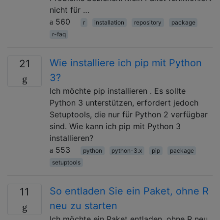
nicht für …
560
r
installation
repository
package
r-faq
Wie installiere ich pip mit Python
21
3?
Ich möchte pip installieren . Es sollte
Python 3 unterstützen, erfordert jedoch
Setuptools, die nur für Python 2 verfügbar
sind. Wie kann ich pip mit Python 3
installieren?
553
python
python-3.x
pip
package
setuptools
So entladen Sie ein Paket, ohne R
11
neu zu starten
Ich möchte ein Paket entladen, ohne R neu