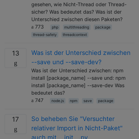
gesehen, wie Nicht-Thread oder Thread-
sicher? Was bedeutet das? Was ist der
Unterschied zwischen diesen Paketen?
773
php
multithreading
package
thread-safety
threadcontext
Was ist der Unterschied zwischen
13
--save und --save-dev?
Was ist der Unterschied zwischen: npm
install [package_name] --save und: npm
install [package_name] --save-dev Was
bedeutet das?
747
node.js
npm
save
package
So beheben Sie "Versuchter
17
relativer Import in Nicht-Paket"
auch mit __init__.py