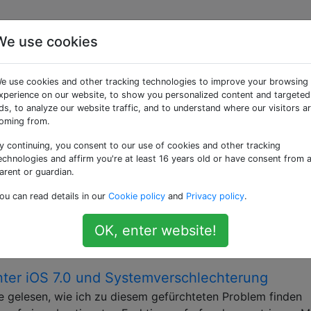
We use cookies
cs» getaggte Fragen
e use cookies and other tracking technologies to improve your browsing
xperience on our website, to show you personalized content and targeted
nfache Zeichenvorgänge unter Mac OS X und iOS.
ds, to analyze our website traffic, and to understand where our visitors a
oming from.
hatten unter einem UIView?
y continuing, you consent to our use of cookies and other tracking
ter den unteren Rand eines UIViewin Cocoa Touch zu zeichn
echnologies and affirm you're at least 16 years old or have consent from 
tSetShadow()den Schatten zeichnen sollte , aber die 2D-
arent or guardian.
ist etwas vage: Speichern Sie den Grafikstatus. Rufen Sie d
ou can read details in our
Cookie policy
and
Privacy policy
.
wund übergeben Sie die entsprechenden Werte. Führen Sie
OK, enter website!
cocoa-touch
core-graphics
nter iOS 7.0 und Systemverschlechterung
e gelesen, wie ich zu diesem gefürchteten Problem finden