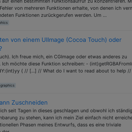
es auf einen bestimmten Funktionsaufruf zu konzentrieren. M
 Fehler von mehreren Funktionen erhalte, von denen ich ver
endeten Funktionen zurückgerufen werden. Um …
phics
ten von einem UIImage (Cocoa Touch) oder
?
uch). Ich freue mich, ein CGImage oder etwas anderes zu
ll. Ich möchte diese Funktion schreiben: - (int)getRGBAFrom
:(int)yy { // [...] // What do I want to read about to help /
-graphics
dann Zuschneiden
ich seit Tagen in dieses geschlagen und obwohl ich ständi
barung zu stehen, kann ich mein Ziel einfach nicht erreiche
ionellen Phasen meines Entwurfs, dass es eine triviale
n der …