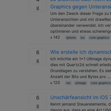
Graphics gegen Unterans
Um den Zweck dieser Frage zu kl
Unteransichten und mit drawRec
übereinander verwendet. Ich ver
optimieren und etwas schwierig
142
iphone
ios
core-graphics
Wie erstelle ich dynamisc
6
Ich möchte ein 1x1 UIImage dyna
dies mit Quartz2d schnell erled
Grundlagen zu verstehen. Es sieht
Anzahl der Bits und Bytes pro …
120
ios
uiimage
core-graphics
Unschärfeansicht im iOS 7
6
Kennt jemand Steuerelemente, di
davon aus, dass es eine Art UIVi