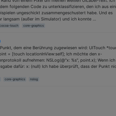
 Rand von einem Pixel um meinen weißen UILabel-Text. Ich
em folgenden Code zu unterklassifizieren, den ich aus ein
eispielen ungeschickt zusammengeschustert habe. Und es
sehr langsam (außer im Simulator) und ich konnte …
cocoa-touch
core-graphics
n
Punkt, dem eine Berührung zugewiesen wird: UITouch *tou
int = [touch locationInView:self]; Ich möchte den x-
nprotokoll aufnehmen: NSLog(@"x: %s", point.x); Wenn ich
sgabe dafür: x: (null) Ich habe überprüft, dass der Punkt ni
core-graphics
nslog