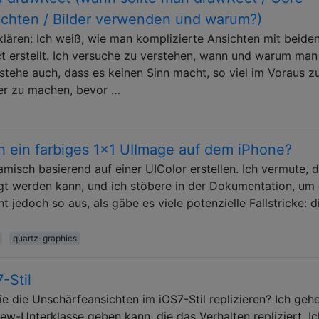
ichten / Bilder verwenden und warum?)
ären: Ich weiß, wie man komplizierte Ansichten mit beide
t erstellt. Ich versuche zu verstehen, wann und warum man
stehe auch, dass es keinen Sinn macht, so viel im Voraus z
er zu machen, bevor …
h ein farbiges 1x1 UIImage auf dem iPhone?
misch basierend auf einer UIColor erstellen. Ich vermute, 
igt werden kann, und ich stöbere in der Dokumentation, um 
 jedoch so aus, als gäbe es viele potenzielle Fallstricke: d
quartz-graphics
-Stil
e die Unschärfeansichten im iOS7-Stil replizieren? Ich geh
ew-Unterklasse geben kann, die das Verhalten repliziert. Ic