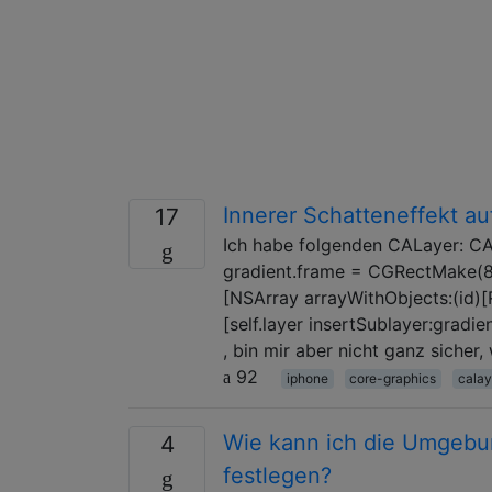
Innerer Schatteneffekt a
17
Ich habe folgenden CALayer: CA
gradient.frame = CGRectMake(8, 
[NSArray arrayWithObjects:(id)[R
[self.layer insertSublayer:gradi
, bin mir aber nicht ganz sicher
92
iphone
core-graphics
calay
Wie kann ich die Umge
4
festlegen?