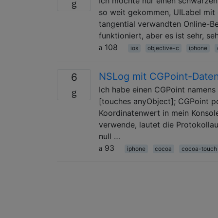
Ich möchte nur einen schwarzen
so weit gekommen, UILabel mit d
tangential verwandten Online-B
funktioniert, aber es ist sehr, 
108
ios
objective-c
iphone
NSLog mit CGPoint-Date
6
Ich habe einen CGPoint namens 
[touches anyObject]; CGPoint po
Koordinatenwert in mein Konsole
verwende, lautet die Protokollau
null …
93
iphone
cocoa
cocoa-touch