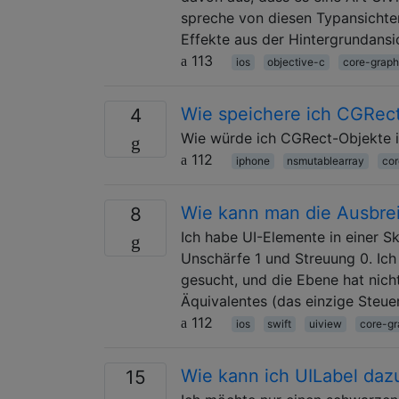
spreche von diesen Typansichten
Effekte aus der Hintergrundansi
113
ios
objective-c
core-graph
Wie speichere ich CGRec
4
Wie würde ich CGRect-Objekte i
112
iphone
nsmutablearray
cor
Wie kann man die Ausbrei
8
Ich habe UI-Elemente in einer S
Unschärfe 1 und Streuung 0. Ic
gesucht, und die Ebene hat nic
Äquivalentes (das einzige Steu
112
ios
swift
uiview
core-gr
Wie kann ich UILabel daz
15