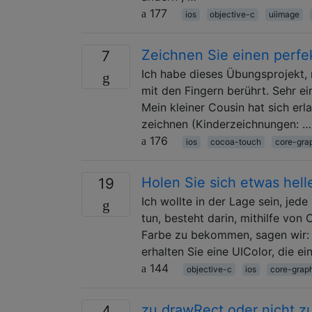
177
ios
objective-c
uiimage
Zeichnen Sie einen perfe
7
Ich habe dieses Übungsprojekt,
mit den Fingern berührt. Sehr e
Mein kleiner Cousin hat sich er
zeichnen (Kinderzeichnungen: …
176
ios
cocoa-touch
core-gra
Holen Sie sich etwas hel
19
Ich wollte in der Lage sein, jed
tun, besteht darin, mithilfe von
Farbe zu bekommen, sagen wir: [
erhalten Sie eine UIColor, die 
144
objective-c
ios
core-grap
zu drawRect oder nicht z
4