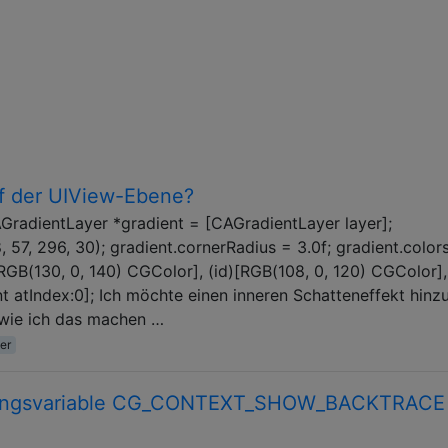
uf der UIView-Ebene?
GradientLayer *gradient = [CAGradientLayer layer];
57, 296, 30); gradient.cornerRadius = 3.0f; gradient.color
GB(130, 0, 140) CGColor], (id)[RGB(108, 0, 120) CGColor], 
ent atIndex:0]; Ich möchte einen inneren Schatteneffekt hinz
, wie ich das machen …
er
bungsvariable CG_CONTEXT_SHOW_BACKTRACE