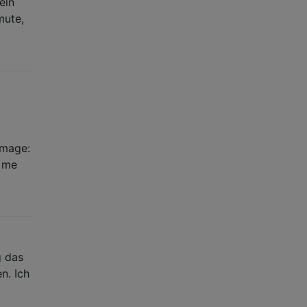
ein
mute,
Image:
/ me
g das
n. Ich