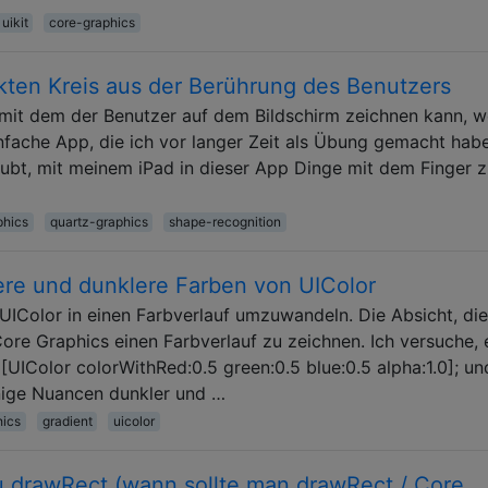
uikit
core-graphics
kten Kreis aus der Berührung des Benutzers
 mit dem der Benutzer auf dem Bildschirm zeichnen kann, w
infache App, die ich vor langer Zeit als Übung gemacht habe
laubt, mit meinem iPad in dieser App Dinge mit dem Finger 
phics
quartz-graphics
shape-recognition
lere und dunklere Farben von UIColor
e UIColor in einen Farbverlauf umzuwandeln. Die Absicht, di
 Core Graphics einen Farbverlauf zu zeichnen. Ich versuche, 
UIColor colorWithRed:0.5 green:0.5 blue:0.5 alpha:1.0]; un
einige Nuancen dunkler und …
hics
gradient
uicolor
u drawRect (wann sollte man drawRect / Core