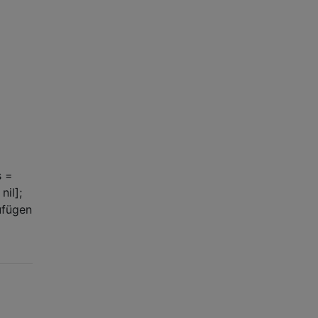
s =
nil];
ufügen