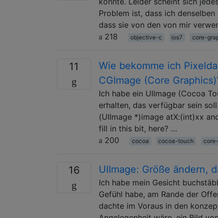
konnte. Leider scheint sich jed
Problem ist, dass ich denselben
dass sie von den von mir verw
218
objective-c
ios7
core-gra
Wie bekomme ich Pixelda
11
CGImage (Core Graphics)
Ich habe ein UIImage (Cocoa To
erhalten, das verfügbar sein so
(UIImage *)image atX:(int)xx andY
fill in this bit, here? …
200
cocoa
cocoa-touch
core
UIImage: Größe ändern, 
16
Ich habe mein Gesicht buchstäbl
Gefühl habe, am Rande der Offen
dachte im Voraus in den konzept
Angelegenheit wäre, ein Bild vo