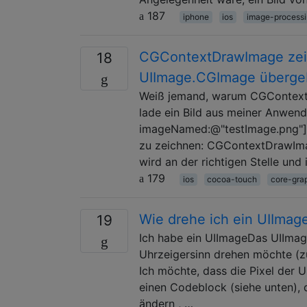
187
iphone
ios
image-process
CGContextDrawImage zeic
18
UIImage.CGImage überge
Weiß jemand, warum CGContextD
lade ein Bild aus meiner Anwen
imageNamed:@"testImage.png"]; U
zu zeichnen: CGContextDrawIma
wird an der richtigen Stelle und
179
ios
cocoa-touch
core-gra
Wie drehe ich ein UIImag
19
Ich habe ein UIImageDas UIImag
Uhrzeigersinn drehen möchte (z
Ich möchte, dass die Pixel der 
einen Codeblock (siehe unten),
ändern , …