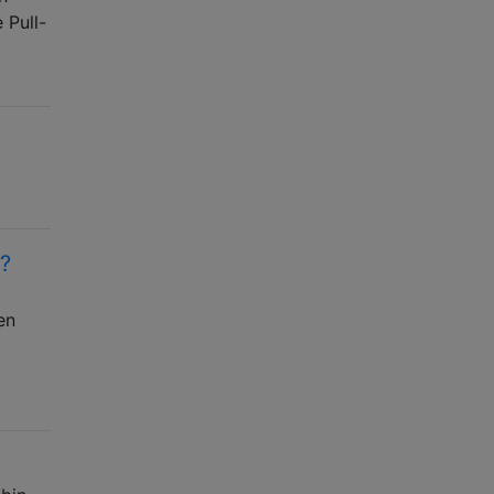
 Pull-
?
en