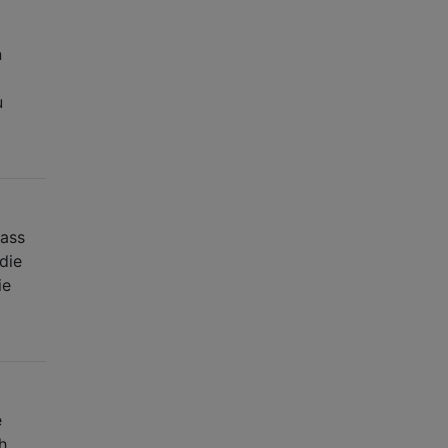
n
u
dass
die
ie
e
h