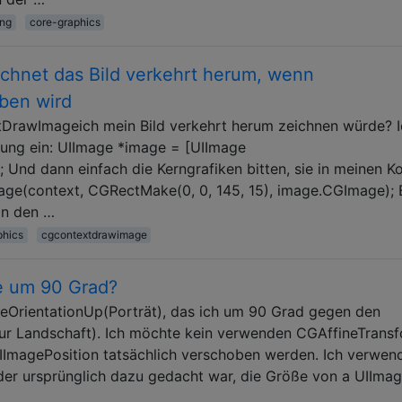
ing
core-graphics
hnet das Bild verkehrt herum, wenn
ben wird
rawImageich mein Bild verkehrt herum zeichnen würde? I
dung ein: UIImage *image = [UIImage
nd dann einfach die Kerngrafiken bitten, sie in meinen K
ge(context, CGRectMake(0, 0, 145, 15), image.CGImage); 
 in den …
phics
cgcontextdrawimage
e um 90 Grad?
eOrientationUp(Porträt), das ich um 90 Grad gegen den
ur Landschaft). Ich möchte kein verwenden CGAffineTransf
UIImagePosition tatsächlich verschoben werden. Ich verwen
 der ursprünglich dazu gedacht war, die Größe von a UIIma