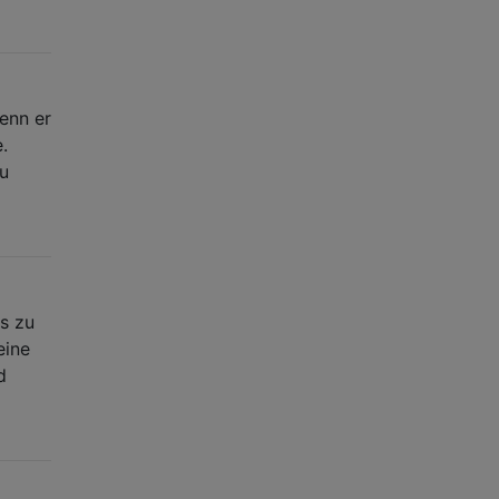
enn er
.
zu
es zu
eine
d