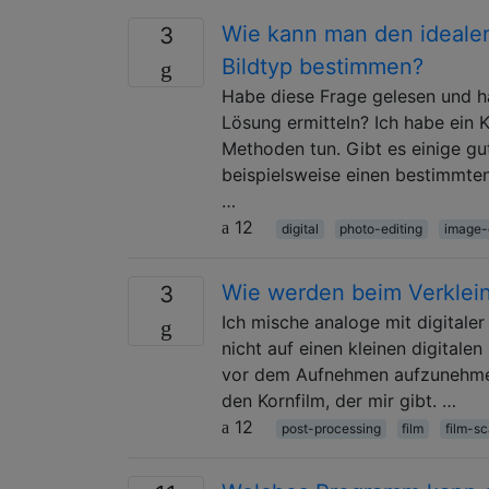
Wie kann man den ideale
3
Bildtyp bestimmen?
Habe diese Frage gelesen und h
Lösung ermitteln? Ich habe ein
Methoden tun. Gibt es einige gu
beispielsweise einen bestimmte
…
12
digital
photo-editing
image-
Wie werden beim Verklein
3
Ich mische analoge mit digitaler
nicht auf einen kleinen digital
vor dem Aufnehmen aufzunehmen,
den Kornfilm, der mir gibt. …
12
post-processing
film
film-s