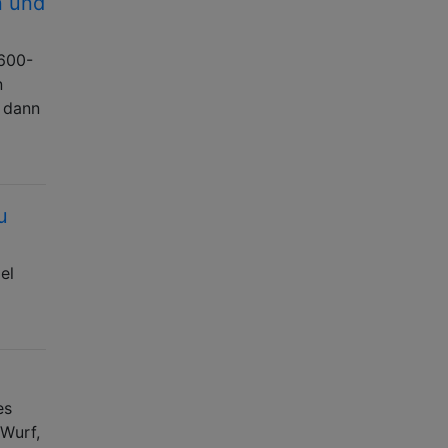
n und
 600-
n
 dann
u
el
es
 Wurf,