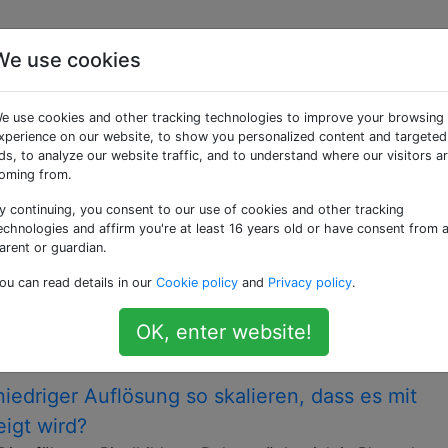
We use cookies
getaggte Fragen
e use cookies and other tracking technologies to improve your browsing
xperience on our website, to show you personalized content and targeted
lität, wenn Sie in der Kamera im Modus mit
ds, to analyze our website traffic, and to understand where our visitors a
oming from.
ehmen oder später Fotos mit hoher Auflösung
y continuing, you consent to our use of cookies and other tracking
echnologies and affirm you're at least 16 years old or have consent from 
tos in einer niedrigeren Auflösung speichern, sagen wir e
arent or guardian.
era, mit der Sie Fotos mit 5 MPix und mehr aufnehmen könn
ou can read details in our
Cookie policy
and
Privacy policy
.
alität bei der kleineren Größe haben. Wäre es besser, ein
OK, enter website!
gapixels
rescaling
niedriger Auflösung so skalieren, dass es mit
igt wird?