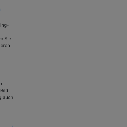
n
ing-
n Sie
deren
h
Bild
g auch