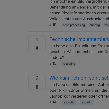
Ich möchte ein Bild vergrößern.
Behandlung anwenden, mit der ein
neuen Pixelinformationen erzeuge
Vollansichten und Ausdrucken nic
19
post-processing
printing
res
Technische Implementier
1
Ich habe also Bikubik und Frakt
gesehen. Welche technischen Det
andere?
15
rescaling
Wie kann ich ein sehr, se
3
Ich habe ein Bild mit einer Aufl
oder Pixlr Editor öffnen, um di
Laptop konvertieren oder öffne
14
resolution
rescaling