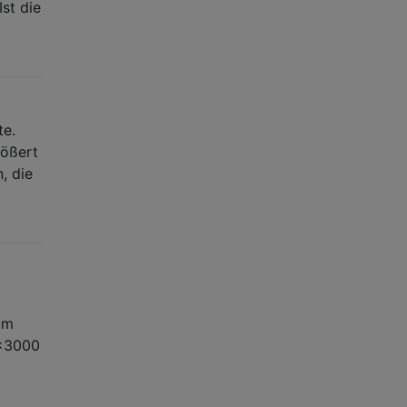
Ist die
te.
rößert
, die
um
0x3000