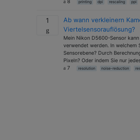
8
printing
dpi
rescaling
ppi
Ab wann verkleinern Kam
1
Viertelsensorauflösung?
Mein Nikon D5600-Sensor kann 24
verwendet werden. In welchem ​​Sc
Sensorebene? Durch Berechnung 
Pixeln? Oder indem Sie nur jede
7
resolution
noise-reduction
re