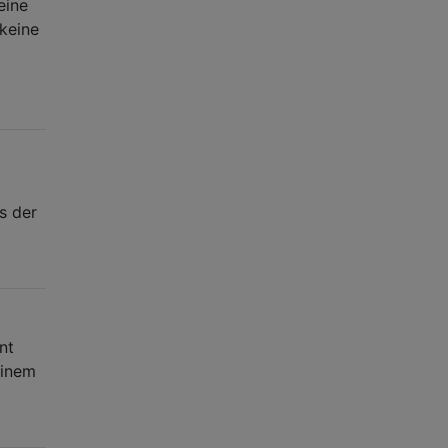
eine
 keine
s der
nt
einem