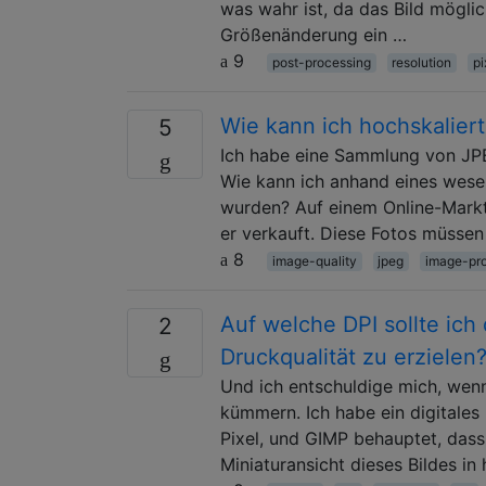
was wahr ist, da das Bild möglic
Größenänderung ein …
9
post-processing
resolution
pi
Wie kann ich hochskalier
5
Ich habe eine Sammlung von JPEG
Wie kann ich anhand eines wesen
wurden? Auf einem Online-Markt
er verkauft. Diese Fotos müssen
8
image-quality
jpeg
image-pr
Auf welche DPI sollte ich
2
Druckqualität zu erzielen
Und ich entschuldige mich, wenn
kümmern. Ich habe ein digitale
Pixel, und GIMP behauptet, dass
Miniaturansicht dieses Bildes in