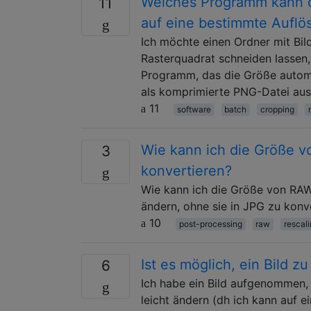
Welches Programm kann d
11
auf eine bestimmte Aufl
Ich möchte einen Ordner mit Bil
Rasterquadrat schneiden lassen, 
Programm, das die Größe autom
als komprimierte PNG-Datei aus
11
software
batch
cropping
Wie kann ich die Größe v
3
konvertieren?
Wie kann ich die Größe von RAW
ändern, ohne sie in JPG zu konv
10
post-processing
raw
rescal
Ist es möglich, ein Bild 
6
Ich habe ein Bild aufgenommen, 
leicht ändern (dh ich kann auf ei