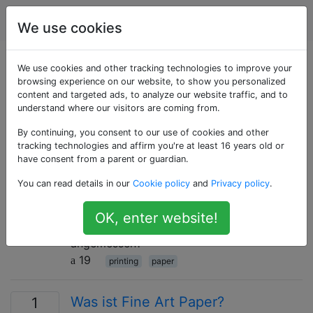
Fotografie
Tags
Account
We use cookies
Als «paper» getaggte
We use cookies and other tracking technologies to improve your
browsing experience on our website, to show you personalized
content and targeted ads, to analyze our website traffic, and to
Fragen
understand where our visitors are coming from.
By continuing, you consent to our use of cookies and other
Was ist metallisches Papier?
1
tracking technologies and affirm you're at least 16 years old or
Ich lasse ein digitales Schwarzweiß-
have consent from a parent or guardian.
Landschaftsfoto drucken, um es zu rahmen
You can read details in our
Cookie policy
and
Privacy policy
.
und an die Wand zu hängen. Eine der
angebotenen Optionen ist "Metallic-Papier".
OK, enter website!
Was ist das und wäre es in diesem Fall
angemessen?
19
printing
paper
Was ist Fine Art Paper?
1