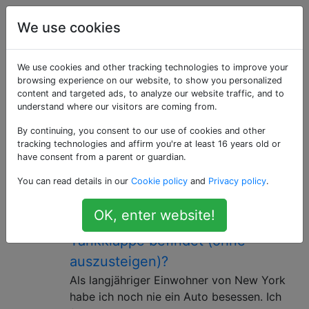
Rettungshaken
Tags
Account
We use cookies
Als «car» getaggte
We use cookies and other tracking technologies to improve your
browsing experience on our website, to show you personalized
content and targeted ads, to analyze our website traffic, and to
Fragen
understand where our visitors are coming from.
By continuing, you consent to our use of cookies and other
Hacks im Zusammenhang mit der Wartung, [Reinigung]
tracking technologies and affirm you're at least 16 years old or
und Reparatur von Autos und anderen
have consent from a parent or guardian.
Konsumfahrzeugen.
You can read details in our
Cookie policy
and
Privacy policy
.
Wie kann ich herausfinden, auf
7
OK, enter website!
welcher Seite des Autos sich die
Tankklappe befindet (ohne
auszusteigen)?
Als langjähriger Einwohner von New York
habe ich noch nie ein Auto besessen. Ich