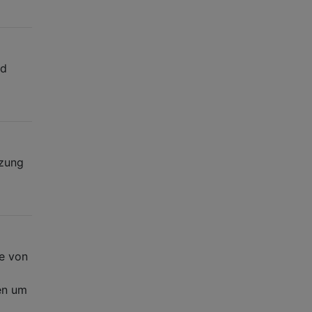
nd
tzung
be von
gen um