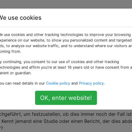
We use cookies
getaggte Fragen
e use cookies and other tracking technologies to improve your browsing
xperience on our website, to show you personalized content and targeted
Helvetica Neue'-Alternative?
ds, to analyze our website traffic, and to understand where our visitors a
oming from.
die Helvetica Neue (für den kommerziellen Gebrauch koste
nem großen Website-Projekt, bei dem 'Helvetica Neue' häufig
y continuing, you consent to our use of cookies and other tracking
e Schrift, die fast gleich aussieht, für den persönlichen und
echnologies and affirm you're at least 16 years old or have consent from 
arent or guardian.
os ist und auch bei Verwendung mit Copytext gut …
web-safe
font-recommendation
ou can read details in our
Cookie policy
and
Privacy policy
.
OK, enter website!
 immer noch wichtig?
 immer dringend empfohlen, nur websichere Farben zu
geführt, um festzustellen, ob dies immer noch der Fall ist
 Kennt jemand eine Studie oder einen Bericht, der dies abd
f?