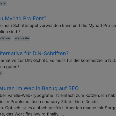
safe
zu Myriad Pro Font?
n meinem Schriftstapel verwenden kann und die Myriad Pro u
ich sind ?
dation
web-safe
lternative für DIN-Schriften?
ternative zur DIN-Schrift. Es muss für die kommerzielle Nu
nen guten?
e
igaturen im Web in Bezug auf SEO
aber Vanille-Web-Typografie ist einfach zum Kotzen. Ich ha
dieser Probleme lösen und sexy Zitate, hinreißende
n. Optisch ist es einfach perfekt. Aber ich mache mir Sor
e, das Wort finallywird ﬁnally. …