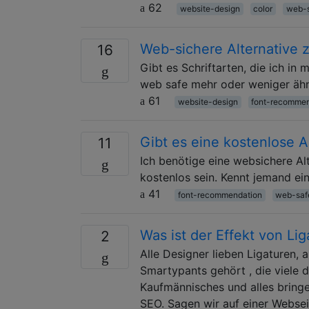
62
website-design
color
web-
Web-sichere Alternative 
16
Gibt es Schriftarten, die ich i
web safe mehr oder weniger ähnl
61
website-design
font-recommen
Gibt es eine kostenlose A
11
Ich benötige eine websichere Al
kostenlos sein. Kennt jemand ei
41
font-recommendation
web-saf
Was ist der Effekt von L
2
Alle Designer lieben Ligaturen, 
Smartypants gehört , die viele 
Kaufmännisches und alles bringe
SEO. Sagen wir auf einer Webseit