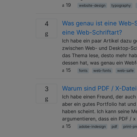
19
website-design
typography
Was genau ist eine Web-Sc
4
eine Web-Schriftart?
Ich habe ein paar Artikel dazu g
zwischen Web- und Desktop-Schr
das Thema lese, desto mehr habe
dessen hat, was genau ein Webf
15
fonts
web-fonts
web-safe
Warum sind PDF / X-Datei
3
Ich habe einen Freund, der auch 
aber ein gutes Portfolio hat u
haben scheint. Ich kann seine M
argumentieren, dass ein PDF / x
15
adobe-indesign
pdf
print-p