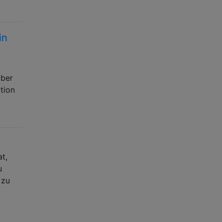
in
über
tion
t,
u
 zu