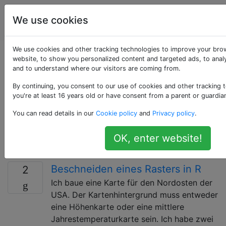
Geografisches
Tags
We use cookies
Account
Informationssystem
We use cookies and other tracking technologies to improve your bro
Als «maps» getaggte
website, to show you personalized content and targeted ads, to analy
and to understand where our visitors are coming from.
Fragen
By continuing, you consent to our use of cookies and other tracking 
you're at least 16 years old or have consent from a parent or guardia
Eine visuelle Darstellung eines Bereichs - eine
You can read details in our
Cookie policy
and
Privacy policy
.
symbolische Darstellung, die Beziehungen zwischen
Elementen dieses Raums wie Objekten, Regionen und
OK, enter website!
Themen hervorhebt
Beschneiden eines Rasters in R
2
Ich baue eine Karte für den Nordosten der
USA. Der Kartenhintergrund muss entweder
eine Höhenkarte oder eine mittlere
Jahrestemperaturkarte sein. Ich habe zwei