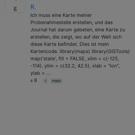
R.
Ich muss eine Karte meiner
Probenahmestelle erstellen, und das
Journal hat darum gebeten, eine Karte zu
erstellen, die zeigt, wo auf der Welt sich
diese Karte befindet. Dies ist mein
Kartencode. library(maps) library(GISTools)
map('state', fill = FALSE, xlim = c(-125,
-114), ylim = c(32.2, 42.5), xlab = "lon",
ylab = …
8
r
maps