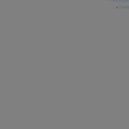
—
Paul Biggar
quelle