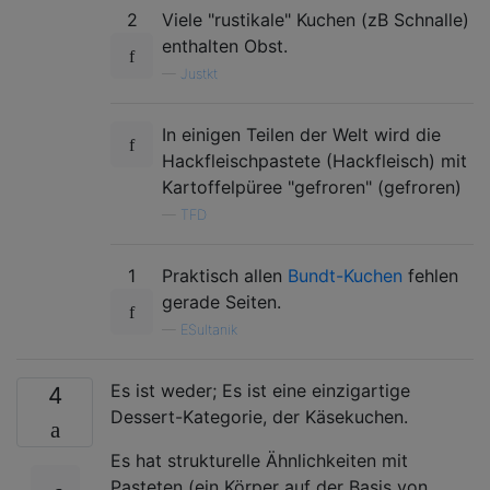
2
Viele "rustikale" Kuchen (zB Schnalle)
enthalten Obst.
—
Justkt
In einigen Teilen der Welt wird die
Hackfleischpastete (Hackfleisch) mit
Kartoffelpüree "gefroren" (gefroren)
—
TFD
1
Praktisch allen
Bundt-Kuchen
fehlen
gerade Seiten.
—
ESultanik
Es ist weder; Es ist eine einzigartige
4
Dessert-Kategorie, der Käsekuchen.
Es hat strukturelle Ähnlichkeiten mit
Pasteten (ein Körper auf der Basis von