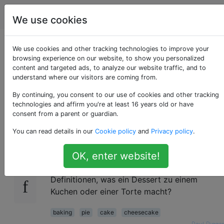
Kochen
Tags
Account
We use cookies
Ist Käsekuchen ein
We use cookies and other tracking technologies to improve your
browsing experience on our website, to show you personalized
content and targeted ads, to analyze our website traffic, and to
Kuchen oder eine
understand where our visitors are coming from.
Torte?
By continuing, you consent to our use of cookies and other tracking
technologies and affirm you're at least 16 years old or have
consent from a parent or guardian.
You can read details in our
Cookie policy
and
Privacy policy
.
Ist Käsekuchen technisch eine Torte oder ein
18
Kuchen?
OK, enter website!
Ich bin gespannt warum. Gibt es feste
Definitionen, was ein Dessert zu einem
Kuchen oder einer Torte macht?
baking
pie
cake
cheesecake