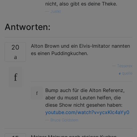
nicht, also gibt es deine Theke.
—
Justkt
Antworten:
Alton Brown und ein Elvis-Imitator nannten
20
es einen Puddingkuchen.
—
Tesserex
quelle
Bump auch für die Alton Referenz,
aber du musst Leuten helfen, die
diese Show nicht gesehen haben:
youtube.com/watch?v=ycxKlc4aYy0
—
Bruce Goldstein
Meiner Meinung nach steigen Kuchen,