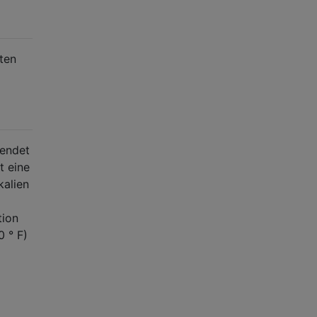
ten
wendet
t eine
kalien
tion
0 ° F)