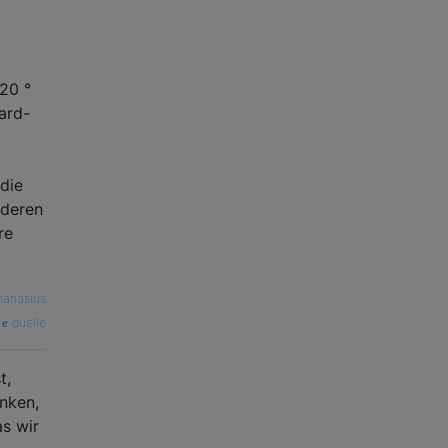
20 °
lard-
die
nderen
re
hanasius
quelle
t,
enken,
as wir