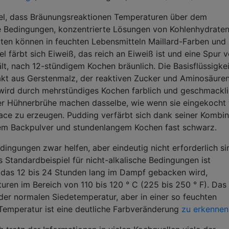
el, dass Bräunungsreaktionen Temperaturen über dem
he Bedingungen, konzentrierte Lösungen von Kohlenhydrate
ten können in feuchten Lebensmitteln Maillard-Farben und
 färbt sich Eiweiß, das reich an Eiweiß ist und eine Spur 
t, nach 12-stündigem Kochen bräunlich. Die Basisflüssigke
akt aus Gerstenmalz, der reaktiven Zucker und Aminosäure
 wird durch mehrstündiges Kochen farblich und geschmackl
der Hühnerbrühe machen dasselbe, wie wenn sie eingekocht 
ace zu erzeugen. Pudding verfärbt sich dank seiner Kombin
chem Backpulver und stundenlangem Kochen fast schwarz.
dingungen zwar helfen, aber eindeutig nicht erforderlich si
s Standardbeispiel für nicht-alkalische Bedingungen ist
, das 12 bis 24 Stunden lang im Dampf gebacken wird,
ren im Bereich von 110 bis 120 ° C (225 bis 250 ° F). Das 
 der normalen Siedetemperatur, aber in einer so feuchten
Temperatur ist eine deutliche Farbveränderung
zu erkennen