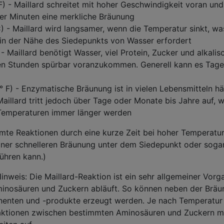
) - Maillard schreitet mit hoher Geschwindigkeit voran und
ger Minuten eine merkliche Bräunung
) - Maillard wird langsamer, wenn die Temperatur sinkt, wa
 in der Nähe des Siedepunkts von Wasser erfordert
- Maillard benötigt Wasser, viel Protein, Zucker und alkalis
en Stunden spürbar voranzukommen. Generell kann es Tage
° F) - Enzymatische Bräunung ist in vielen Lebensmitteln hä
 Maillard tritt jedoch über Tage oder Monate bis Jahre auf, 
n Temperaturen immer länger werden
mmte Reaktionen durch eine kurze Zeit bei hoher Temperatu
iner schnelleren Bräunung unter dem Siedepunkt oder sogar
ühren kann.)
Hinweis: Die Maillard-Reaktion ist ein sehr allgemeiner Vorg
minosäuren und Zuckern abläuft. So können neben der Brä
enten und -produkte erzeugt werden. Je nach Temperatur
eaktionen zwischen bestimmten Aminosäuren und Zuckern m