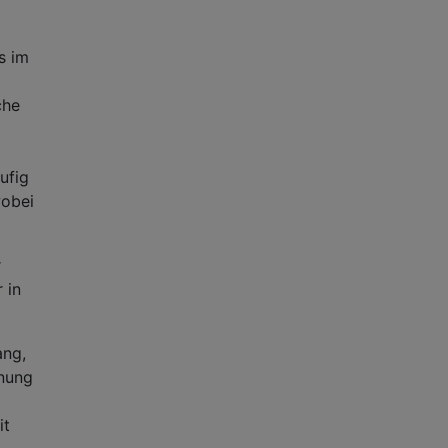
s im
che
ufig
wobei
r
 in
ang,
unung
it