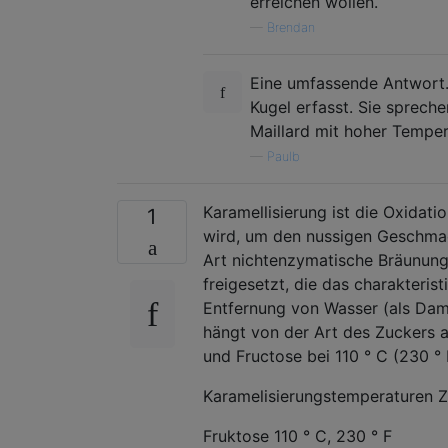
erreichen wollen.
—
Brendan
Eine umfassende Antwort. 
Kugel erfasst. Sie sprech
Maillard mit hoher Temper
—
Paulb
Karamellisierung ist die Oxidat
1
wird, um den nussigen Geschmack
Art nichtenzymatische Bräunung
freigesetzt, die das charakteris
Entfernung von Wasser (als Dam
hängt von der Art des Zuckers a
und Fructose bei 110 ° C (230 ° 
Karamelisierungstemperaturen 
Fruktose 110 ° C, 230 ° F