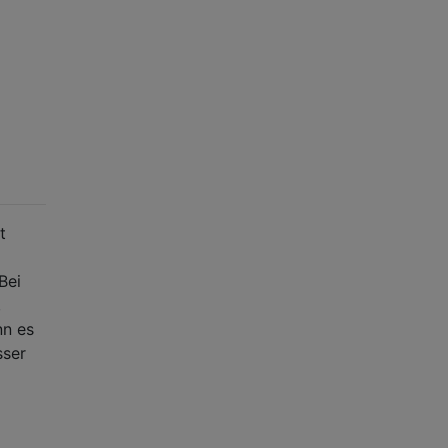
t
Bei
,
nn es
sser