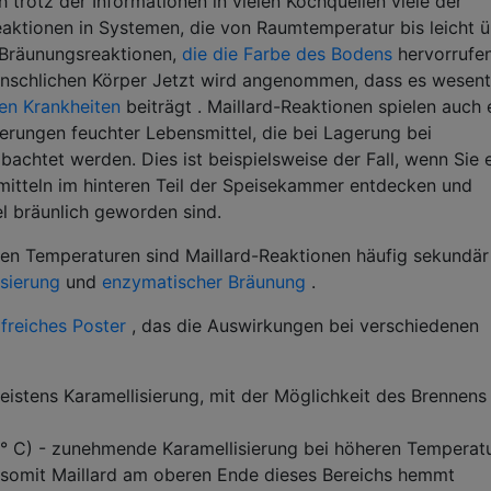
 trotz der Informationen in vielen Kochquellen viele der
eaktionen in Systemen, die von Raumtemperatur bis leicht 
 Bräunungsreaktionen,
die die Farbe des Bodens
hervorrufen
enschlichen Körper Jetzt wird angenommen, dass es wesent
en Krankheiten
beiträgt . Maillard-Reaktionen spielen auch 
derungen feuchter Lebensmittel, die bei Lagerung bei
chtet werden. Dies ist beispielsweise der Fall, wenn Sie 
mitteln im hinteren Teil der Speisekammer entdecken und
el bräunlich geworden sind.
gen Temperaturen sind Maillard-Reaktionen häufig sekundär
sierung
und
enzymatischer Bräunung
.
lfreiches Poster
, das die Auswirkungen bei verschiedenen
eistens Karamellisierung, mit der Möglichkeit des Brennens
 ° C) - zunehmende Karamellisierung bei höheren Temperat
 somit Maillard am oberen Ende dieses Bereichs hemmt