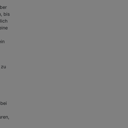
über
, bis
lich
eine
ein
 zu
 bei
uren,