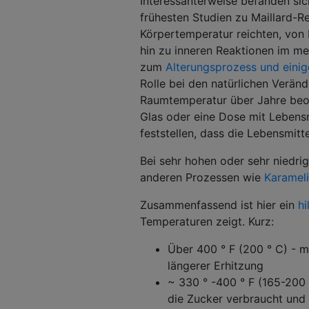
Interessanterweise befanden sich
frühesten Studien zu Maillard-R
Körpertemperatur reichten, von
hin zu inneren Reaktionen im m
zum
Alterungsprozess und einig
Rolle bei den natürlichen Verän
Raumtemperatur über Jahre beoba
Glas oder eine Dose mit Lebens
feststellen, dass die Lebensmitt
Bei sehr hohen oder sehr niedri
anderen Prozessen wie
Karameli
Zusammenfassend ist hier ein
hi
Temperaturen zeigt. Kurz:
Über 400 ° F (200 ° C) - m
längerer Erhitzung
~ 330 ° -400 ° F (165-200
die Zucker verbraucht und