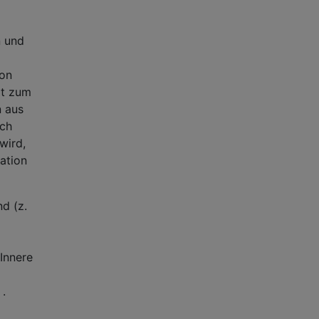
n und
von
it zum
n aus
ich
wird,
ation
nd (z.
Innere
.