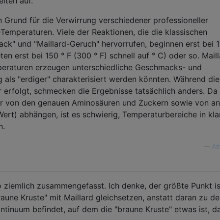
iten auf.
n Grund für die Verwirrung verschiedener professioneller
-Temperaturen. Viele der Reaktionen, die die klassischen
k" und "Maillard-Geruch" hervorrufen, beginnen erst bei 1
en erst bei 150 ° F (300 ° F) schnell auf ° C) oder so. Mail
peraturen erzeugen unterschiedliche Geschmacks- und
als "erdiger" charakterisiert werden könnten. Während die
erfolgt, schmecken die Ergebnisse tatsächlich anders. Da 
r von den genauen Aminosäuren und Zuckern sowie von a
ert) abhängen, ist es schwierig, Temperaturbereiche in kla
n.
—
At
o ziemlich zusammengefasst. Ich denke, der größte Punkt is
aune Kruste" mit Maillard gleichsetzen, anstatt daran zu d
ntinuum befindet, auf dem die "braune Kruste" etwas ist, d