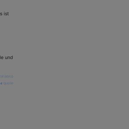
s ist
le und
hanasius
quelle