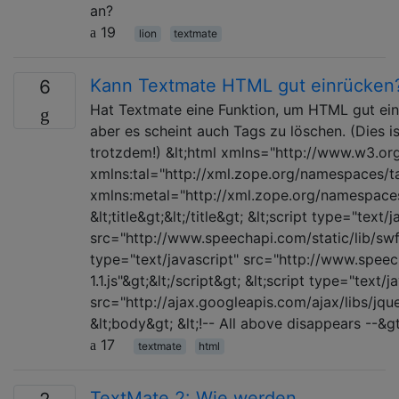
an?
19
lion
textmate
Kann Textmate HTML gut einrücken
6
Hat Textmate eine Funktion, um HTML gut ein
aber es scheint auch Tags zu löschen. (Dies i
trotzdem!) &lt;html xmlns="http://www.w3.or
xmlns:tal="http://xml.zope.org/namespaces/ta
xmlns:metal="http://xml.zope.org/namespaces
&lt;title&gt;&lt;/title&gt; &lt;script type="text/
src="http://www.speechapi.com/static/lib/swfob
type="text/javascript" src="http://www.speec
1.1.js"&gt;&lt;/script&gt; &lt;script type="text/j
src="http://ajax.googleapis.com/ajax/libs/jquer
&lt;body&gt; &lt;!-- All above disappears --&g
17
textmate
html
TextMate 2: Wie werden