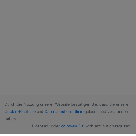
Durch die Nutzung unserer Website bestätigen Sie, dass Sie unsere
Cookie-Richtlinie
und
Datenschutzrichtlinie
gelesen und verstanden
haben.
Licensed under
cc by-sa 3.0
with attribution required.