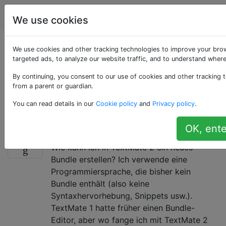
Apple
Tags
Account
We use cookies
Als «textmate»
We use cookies and other tracking technologies to improve your bro
targeted ads, to analyze our website traffic, and to understand where
getaggte Fragen
By continuing, you consent to our use of cookies and other tracking t
from a parent or guardian.
Ein von Allan Odgaard erstellter Texteditor für Mac OS
You can read details in our
Cookie policy
and
Privacy policy
.
X.
OK, ente
TextMate 2-Bundle-Erstellung
2
Wie kann ich in TextMate 2 ein neues
Bundle erstellen? Ich verwende eine
Programmiersprache, die bisher kein
Bundle enthält (also keine
Syntaxhervorhebung, Snippets usw.).
TextMate 1 hatte früher einen Bundle-
Editor, aber wo fange ich mit TextMate 2