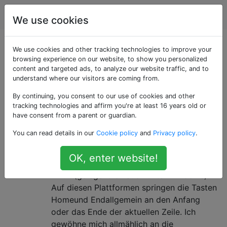
Apple
Tags
Account
We use cookies
Als «keyboard»
We use cookies and other tracking technologies to improve your
browsing experience on our website, to show you personalized
content and targeted ads, to analyze our website traffic, and to
getaggte Fragen
understand where our visitors are coming from.
By continuing, you consent to our use of cookies and other
Ein physisches Gerät mit Schaltflächen, mit denen
tracking technologies and affirm you're at least 16 years old or
Zeichen eingegeben werden können
have consent from a parent or guardian.
Ordnen Sie "Home" und "End" dem
10
You can read details in our
Cookie policy
and
Privacy policy
.
Anfang und Ende der Zeile neu zu
OK, enter website!
Die meiste Rechenzeit verbringe ich unter
Linux (gelegentlich auch unter Windows).
Auf diesen Plattformen springen die Tasten
Homeund Endallgemein an den Anfang
oder das Ende der aktuellen Zeile. Ich
gewöhne mich allmählich an die