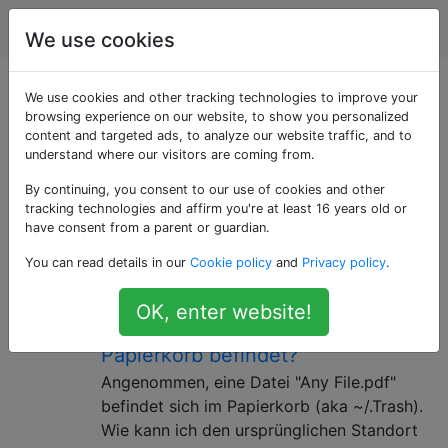
Apple
Tags
Account
We use cookies
Als «leopard»
We use cookies and other tracking technologies to improve your
browsing experience on our website, to show you personalized
content and targeted ads, to analyze our website traffic, and to
getaggte Fragen
understand where our visitors are coming from.
By continuing, you consent to our use of cookies and other
Mac OS X 10.5 Leopard, die sechste Version von Mac
tracking technologies and affirm you're at least 16 years old or
OS X.
have consent from a parent or guardian.
Wie ermittle ich den
4
You can read details in our
Cookie policy
and
Privacy policy
.
ursprünglichen Speicherort der
OK, enter website!
Datei, die sich derzeit im
Papierkorb befindet?
Angenommen, eine Datei "Any File.pdf"
befindet sich im Papierkorb (aka ~/.Trash).
Wie kann ich den ursprünglichen Standort