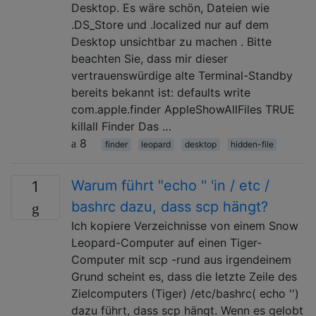
Desktop. Es wäre schön, Dateien wie
.DS_Store und .localized nur auf dem
Desktop unsichtbar zu machen . Bitte
beachten Sie, dass mir dieser
vertrauenswürdige alte Terminal-Standby
bereits bekannt ist: defaults write
com.apple.finder AppleShowAllFiles TRUE
killall Finder Das …
8
finder
leopard
desktop
hidden-file
Warum führt "echo '' 'in / etc /
1
bashrc dazu, dass scp hängt?
Ich kopiere Verzeichnisse von einem Snow
Leopard-Computer auf einen Tiger-
Computer mit scp -rund aus irgendeinem
Grund scheint es, dass die letzte Zeile des
Zielcomputers (Tiger) /etc/bashrc( echo '')
dazu führt, dass scp hängt. Wenn es gelobt