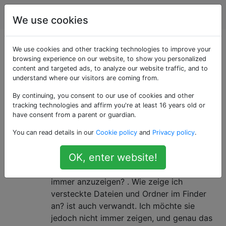
Apple
Tags
Account
We use cookies
Als «hidden-file»
We use cookies and other tracking technologies to improve your
browsing experience on our website, to show you personalized
content and targeted ads, to analyze our website traffic, and to
getaggte Fragen
understand where our visitors are coming from.
By continuing, you consent to our use of cookies and other
Hotkey zum Anzeigen versteckter
3
tracking technologies and affirm you're at least 16 years old or
Dateien und Ordner im Dialogfeld
have consent from a parent or guardian.
"Datei öffnen"?
You can read details in our
Cookie policy
and
Privacy policy
.
Diese Frage ist sehr ähnlich zu Ist es
OK, enter website!
möglich, versteckte / Punktedateien in
Dialogfeldern zum Öffnen / Speichern
immer anzuzeigen? . Wie zeige ich
versteckte Dateien und Ordner im Finder
an? ist auch verwandt. Ich möchte sie
jedoch nicht immer zeigen, und genau das