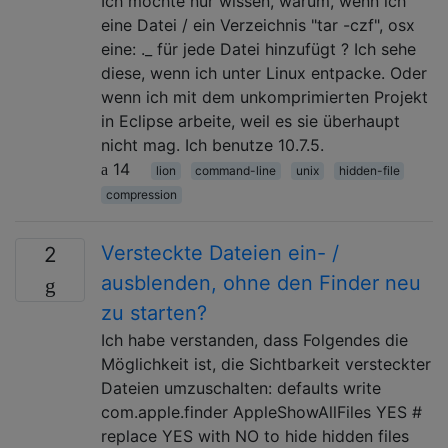
Ich möchte nur wissen, warum, wenn ich
eine Datei / ein Verzeichnis "tar -czf", osx
eine: ._ für jede Datei hinzufügt ? Ich sehe
diese, wenn ich unter Linux entpacke. Oder
wenn ich mit dem unkomprimierten Projekt
in Eclipse arbeite, weil es sie überhaupt
nicht mag. Ich benutze 10.7.5.
14
lion
command-line
unix
hidden-file
compression
Versteckte Dateien ein- /
2
ausblenden, ohne den Finder neu
zu starten?
Ich habe verstanden, dass Folgendes die
Möglichkeit ist, die Sichtbarkeit versteckter
Dateien umzuschalten: defaults write
com.apple.finder AppleShowAllFiles YES #
replace YES with NO to hide hidden files