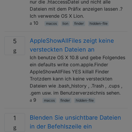
nur die .htaccessDatei und nicht alle
Dateien mit dem Präfix anzeigen lassen .?
Ich verwende OS X Lion.
10
macos
lion
finder
hidden-file
AppleShowAllFiles zeigt keine
5
versteckten Dateien an
Ich benutze OS X 10.8 und gebe Folgendes
ein defaults write com.apple.Finder
AppleShowAllFiles YES killall Finder
Trotzdem kann ich keine versteckten
Dateien wie .bash_history , .Trash , .cups ,
.gem usw. im Benutzerverzeichnis sehen.
9
macos
finder
hidden-file
Blenden Sie unsichtbare Dateien
1
in der Befehlszeile ein