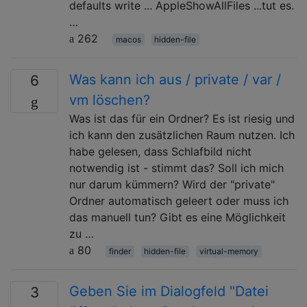
defaults write ... AppleShowAllFiles ...tut es.
…
262
macos
hidden-file
Was kann ich aus / private / var /
6
vm löschen?
Was ist das für ein Ordner? Es ist riesig und
ich kann den zusätzlichen Raum nutzen. Ich
habe gelesen, dass Schlafbild nicht
notwendig ist - stimmt das? Soll ich mich
nur darum kümmern? Wird der "private"
Ordner automatisch geleert oder muss ich
das manuell tun? Gibt es eine Möglichkeit
zu …
80
finder
hidden-file
virtual-memory
Geben Sie im Dialogfeld "Datei
3