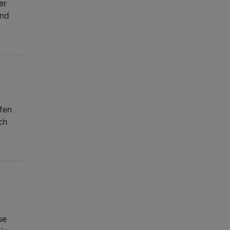
er
and
fen
ch
se