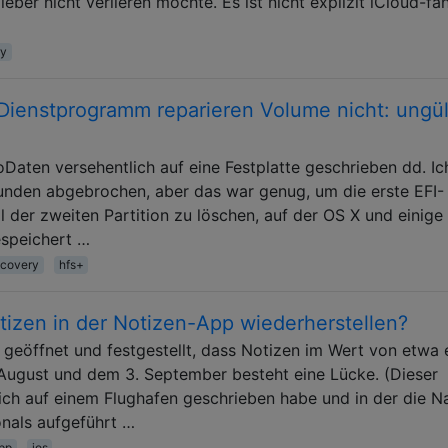
lieber nicht verlieren möchte. Es ist nicht explizit iCloud-fä
ry
-Dienstprogramm reparieren Volume nicht: ungül
soDaten versehentlich auf eine Festplatte geschrieben dd. Ic
unden abgebrochen, aber das war genug, um die erste EFI-
l der zweiten Partition zu löschen, auf der OS X und einige
espeichert …
ecovery
hfs+
tizen in der Notizen-App wiederherstellen?
 geöffnet und festgestellt, dass Notizen im Wert von etwa
August und dem 3. September besteht eine Lücke. (Dieser
e ich auf einem Flughafen geschrieben habe und in der die 
onals aufgeführt …
pp
ios