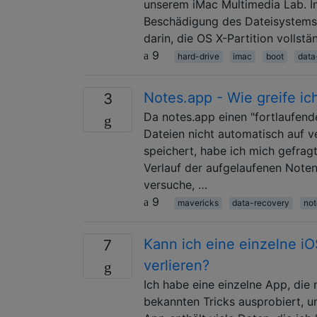
unserem iMac Multimedia Lab. I
Beschädigung des Dateisystems g
darin, die OS X-Partition vollst
9
hard-drive
imac
boot
data
Notes.app - Wie greife ic
3
Da notes.app einen "fortlaufend
Dateien nicht automatisch auf v
speichert, habe ich mich gefrag
Verlauf der aufgelaufenen Noten
versuche, …
9
mavericks
data-recovery
not
Kann ich eine einzelne iO
7
verlieren?
Ich habe eine einzelne App, die
bekannten Tricks ausprobiert, u