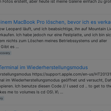
n Fotos erstellt, aber heute ist meine Galerie einfach zu gro
einem MacBook Pro löschen, bevor ich es verka
w Leopard läuft, und ich beabsichtige, ihn auf Mountain L
kaufen. Ich habe jedoch nur eine Festplatte, und ich bin sic
tem nichts zum Löschen meines Betriebssystems und aller
 Gibt es …
ecovery
Terminal im Wiederherstellungsmodus
erstellungsmodus https://support.apple.com/en-us/HT2013
nal im Wiederherstellungsmodus geöffnet und versucht, Da
opieren. Ich benutze diesen Code // I used cd .. to get to th
akes me to volumes ls cd OS\ X\ …
ry