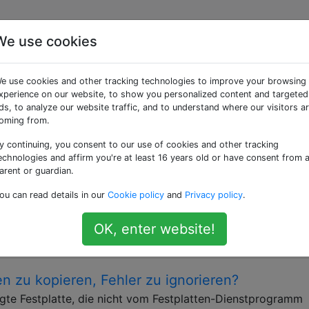
We use cookies
ry» getaggte Fragen
e use cookies and other tracking technologies to improve your browsing
xperience on our website, to show you personalized content and targeted
eise, dass Daten durch Löschen, Verschlüsselung oder Har
ds, to analyze our website traffic, and to understand where our visitors a
oming from.
ob das Löschen der iNode-Datei sicher ist (ode
y continuing, you consent to our use of cookies and other tracking
en kann)?
echnologies and affirm you're at least 16 years old or have consent from 
n der folgenden Datei sicher ist? $ cd /lost+found/ $ file
arent or guardian.
ar archive -version 1 Hinweis: Das Datum der Datei gibt
ou can read details in our
Cookie policy
and
Privacy policy
.
 die ersten 4 Zeichen der Datei sind " xar!" Kann ich es einfa
OK, enter website!
ing
n zu kopieren, Fehler zu ignorieren?
igte Festplatte, die nicht vom Festplatten-Dienstprogramm