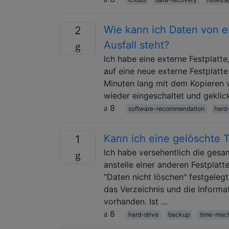
Wie kann ich Daten von ei
2
Ausfall steht?
Ich habe eine externe Festplatte
auf eine neue externe Festplatte 
Minuten lang mit dem Kopieren 
wieder eingeschaltet und geklic
8
software-recommendation
hard
Kann ich eine gelöschte 
1
Ich habe versehentlich die ges
anstelle einer anderen Festplatt
"Daten nicht löschen" festgeleg
das Verzeichnis und die Informat
vorhanden. Ist …
8
hard-drive
backup
time-mac