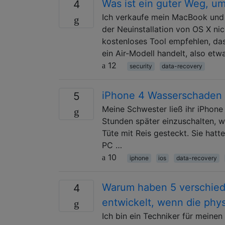
Was ist ein guter Weg, um
4
Ich verkaufe mein MacBook und m
der Neuinstallation von OS X ni
kostenloses Tool empfehlen, das 
ein Air-Modell handelt, also etw
12
security
data-recovery
iPhone 4 Wasserschaden -
5
Meine Schwester ließ ihr iPhone 
Stunden später einzuschalten, we
Tüte mit Reis gesteckt. Sie hatt
PC …
10
iphone
ios
data-recovery
Warum haben 5 verschied
4
entwickelt, wenn die phy
Ich bin ein Techniker für meinen