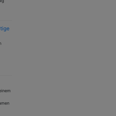
hig
tige
h
 einem
Namen