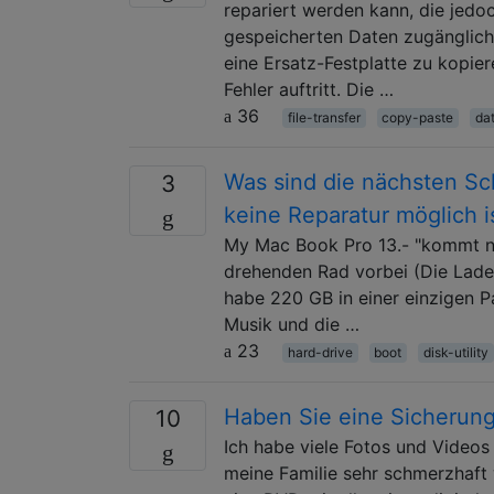
repariert werden kann, die jedo
gespeicherten Daten zugänglich 
eine Ersatz-Festplatte zu kopier
Fehler auftritt. Die …
36
file-transfer
copy-paste
da
Was sind die nächsten Sc
3
keine Reparatur möglich i
My Mac Book Pro 13.- "kommt ni
drehenden Rad vorbei (Die Ladele
habe 220 GB in einer einzigen P
Musik und die …
23
hard-drive
boot
disk-utility
Haben Sie eine Sicherung
10
Ich habe viele Fotos und Videos
meine Familie sehr schmerzhaft w