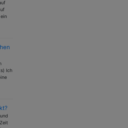
auf
auf
 ein
chen
h
s) Ich
eine
kt?
 und
Zeit