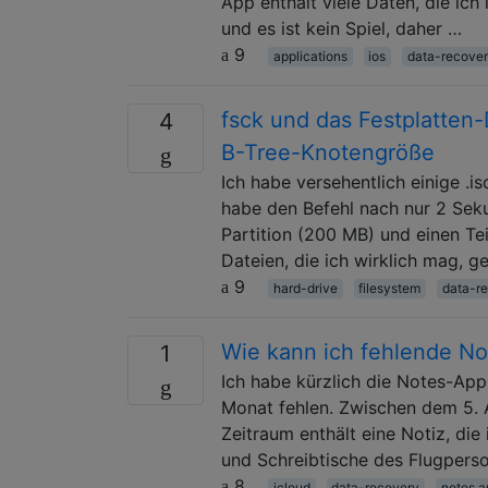
App enthält viele Daten, die ich 
und es ist kein Spiel, daher …
9
applications
ios
data-recove
fsck und das Festplatten
4
B-Tree-Knotengröße
Ich habe versehentlich einige .i
habe den Befehl nach nur 2 Sek
Partition (200 MB) und einen Tei
Dateien, die ich wirklich mag, g
9
hard-drive
filesystem
data-r
Wie kann ich fehlende No
1
Ich habe kürzlich die Notes-App
Monat fehlen. Zwischen dem 5. 
Zeitraum enthält eine Notiz, di
und Schreibtische des Flugpers
8
icloud
data-recovery
notes.a