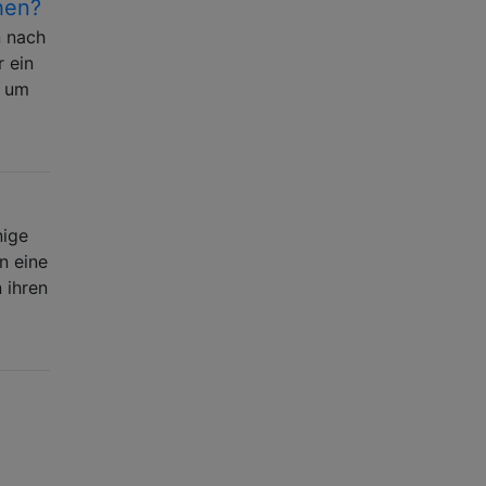
hen?
n nach
r ein
h um
nige
n eine
 ihren