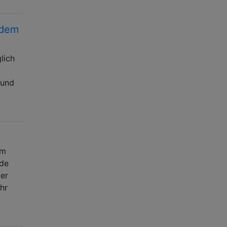
 dem
lich
 und
mm
rde
ber
hr