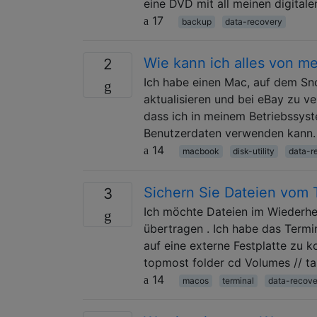
eine DVD mit all meinen digitale
17
backup
data-recovery
Wie kann ich alles von m
2
Ich habe einen Mac, auf dem Sno
aktualisieren und bei eBay zu ver
dass ich in meinem Betriebssys
Benutzerdaten verwenden kann.
14
macbook
disk-utility
data-r
Sichern Sie Dateien vom 
3
Ich möchte Dateien im Wiederh
übertragen . Ich habe das Termi
auf eine externe Festplatte zu k
topmost folder cd Volumes // t
14
macos
terminal
data-recove