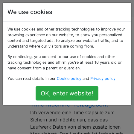
Apple
Tags
Account
We use cookies
Als «backup»
We use cookies and other tracking technologies to improve your
browsing experience on our website, to show you personalized
content and targeted ads, to analyze our website traffic, and to
getaggte Fragen
understand where our visitors are coming from.
By continuing, you consent to our use of cookies and other
Der Prozess oder das Produkt der Aufbewahrung von
tracking technologies and affirm you're at least 16 years old or
Daten zum Zwecke der Wiederherstellung nach einem
have consent from a parent or guardian.
Datenverlustereignis.
You can read details in our
Cookie policy
and
Privacy policy
.
Wie kann ich alte Backups manuell
8
OK, enter website!
löschen, um Speicherplatz für
Time Machine freizugeben?
Ich verwende eine Time Capsule zum
Sichern und möchte nun, dass das
Laufwerk Daten von einem zusätzlichen
Mac sichert. Das Laufwerk ist jedoch mit