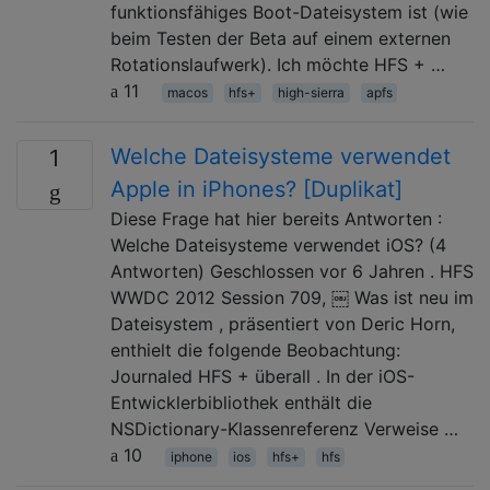
funktionsfähiges Boot-Dateisystem ist (wie
beim Testen der Beta auf einem externen
Rotationslaufwerk). Ich möchte HFS + …
11
macos
hfs+
high-sierra
apfs
Welche Dateisysteme verwendet
1
Apple in iPhones? [Duplikat]
Diese Frage hat hier bereits Antworten :
Welche Dateisysteme verwendet iOS? (4
Antworten) Geschlossen vor 6 Jahren . HFS
WWDC 2012 Session 709, ￼ Was ist neu im
Dateisystem , präsentiert von Deric Horn,
enthielt die folgende Beobachtung:
Journaled HFS + überall . In der iOS-
Entwicklerbibliothek enthält die
NSDictionary-Klassenreferenz Verweise …
10
iphone
ios
hfs+
hfs