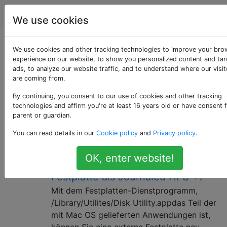
Apple
Tags
Account
We use cookies
Als «hfs+» getaggte
We use cookies and other tracking technologies to improve your bro
experience on our website, to show you personalized content and ta
ads, to analyze our website traffic, and to understand where our visit
Fragen
are coming from.
By continuing, you consent to our use of cookies and other tracking
Ein von Apple Inc. entwickeltes Dateisystem zur
technologies and affirm you're at least 16 years old or have consent 
Erweiterung von HFS. Auch bekannt als "Mac OS
parent or guardian.
Extended" "HFS Extended".
You can read details in our
Cookie policy
and
Privacy policy
.
Was sind die Vorteile der
3
OK, enter website!
Formatierung einer externen
Festplatte als Journaled HFS +?
Mit dem Festplatten-Dienstprogramm,
/Library/Utilites/Disk Utility.appdas Teil der
mit Mac OS gelieferten Anwendungen ist,
können Sie eine externe Festplatte neu