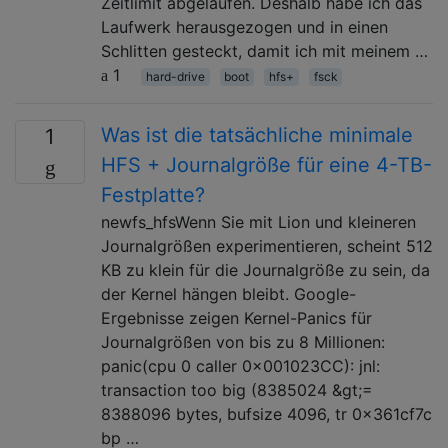
Zeitlimit abgelaufen. Deshalb habe ich das
Laufwerk herausgezogen und in einen
Schlitten gesteckt, damit ich mit meinem …
1
hard-drive
boot
hfs+
fsck
Was ist die tatsächliche minimale
1
HFS + Journalgröße für eine 4-TB-
Festplatte?
newfs_hfsWenn Sie mit Lion und kleineren
Journalgrößen experimentieren, scheint 512
KB zu klein für die Journalgröße zu sein, da
der Kernel hängen bleibt. Google-
Ergebnisse zeigen Kernel-Panics für
Journalgrößen von bis zu 8 Millionen:
panic(cpu 0 caller 0x001023CC): jnl:
transaction too big (8385024 &gt;=
8388096 bytes, bufsize 4096, tr 0x361cf7c
bp …