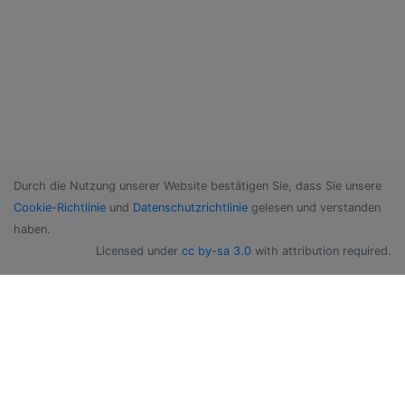
Durch die Nutzung unserer Website bestätigen Sie, dass Sie unsere
Cookie-Richtlinie
und
Datenschutzrichtlinie
gelesen und verstanden
haben.
Licensed under
cc by-sa 3.0
with attribution required.