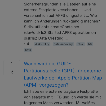
Sicherheitsgründen alle Dateien auf eine
externe Festplatte verschoben ... Und
versehentlich auf APFS umgestellt ... Wie
kann ich Änderungen rückgängig machen?
$ diskutil apfs createContainer
/dev/disk1s2 Started APFS operation on
disk1s2 Data Creating …
4
disk-utility
data-recovery
hfs+
hfs
apfs
Wann wird die GUID-
1
Partitionstabelle (GPT) für externe
Laufwerke der Apple Partition Map
(APM) vorgezogen?
Ich habe eine externe tragbare Festplatte
von seagate mit 1 TB und ich werde sie mit
folgenden Macs verwenden. 13 "weißes