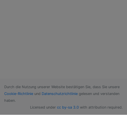
Durch die Nutzung unserer Website bestätigen Sie, dass Sie unsere
Cookie-Richtlinie
und
Datenschutzrichtlinie
gelesen und verstanden
haben.
Licensed under
cc by-sa 3.0
with attribution required.