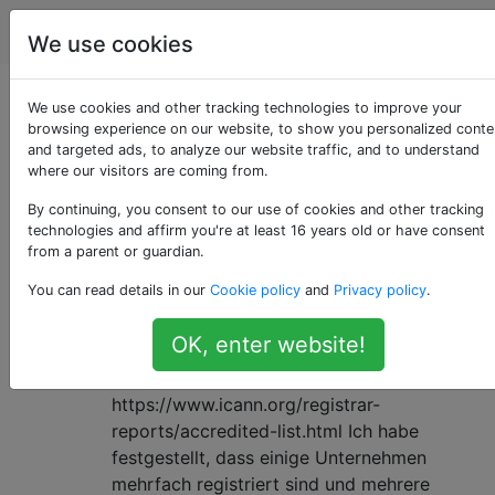
Webmaster
Tags
Account
We use cookies
Als «icann» getaggte
We use cookies and other tracking technologies to improve your
browsing experience on our website, to show you personalized conte
and targeted ads, to analyze our website traffic, and to understand
Fragen
where our visitors are coming from.
By continuing, you consent to our use of cookies and other tracking
Warum werden in der ICANN-
2
technologies and affirm you're at least 16 years old or have consent
Registrar-Liste mehrere Varianten
from a parent or guardian.
desselben Unternehmens
You can read details in our
Cookie policy
and
Privacy policy
.
angezeigt?
OK, enter website!
Beim Durchsuchen der ICANN-Liste der
akkreditierten Registrare:
https://www.icann.org/registrar-
reports/accredited-list.html Ich habe
festgestellt, dass einige Unternehmen
mehrfach registriert sind und mehrere