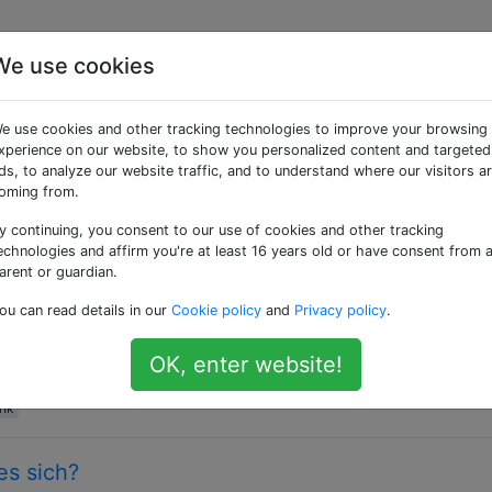
We use cookies
gte Fragen
e use cookies and other tracking technologies to improve your browsing
xperience on our website, to show you personalized content and targeted
 vorherrschende Markup-Sprache zum Erstellen von Webse
ds, to analyze our website traffic, and to understand where our visitors a
arkieren, während CSS und Javascript verwendet werden, u
oming from.
y continuing, you consent to our use of cookies and other tracking
echnologies and affirm you're at least 16 years old or have consent from 
 <h1> oder <h1> innerhalb von Anchor-Tag: Was
arent or guardian.
ou can read details in our
Cookie policy
and
Privacy policy
.
s in meinem Blog für den Post-Titel zu verwenden, und bin a
t. Fall 1: &lt;h1&gt; &lt;a href=""&gt; xyz &lt;/a&gt; &lt;/h1&gt
OK, enter website!
yz&lt;/h1&gt; &lt;/a&gt; Welches ist in Bezug auf SEO besser?
ink
es sich?