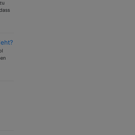
 zu
 dass
ieht?
ol
nen
n