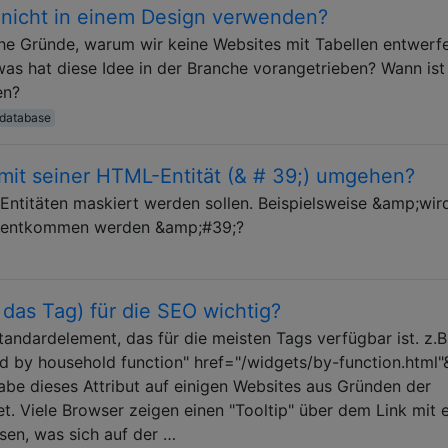
 nicht in einem Design verwenden?
che Gründe, warum wir keine Websites mit Tabellen entwerf
 was hat diese Idee in der Branche vorangetrieben? Wann ist 
en?
database
) mit seiner HTML-Entität (& # 39;) umgehen?
ntitäten maskiert werden sollen. Beispielsweise &amp;wir
it entkommen werden &amp;#39;?
ht das Tag) für die SEO wichtig?
Standardelement, das für die meisten Tags verfügbar ist. z.B
isted by household function" href="/widgets/by-function.html"
h habe dieses Attribut auf einigen Websites aus Gründen der
t. Viele Browser zeigen einen "Tooltip" über dem Link mit e
sen, was sich auf der …