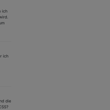
 ich
wird.
 um
r ich
nd die
 CSS?