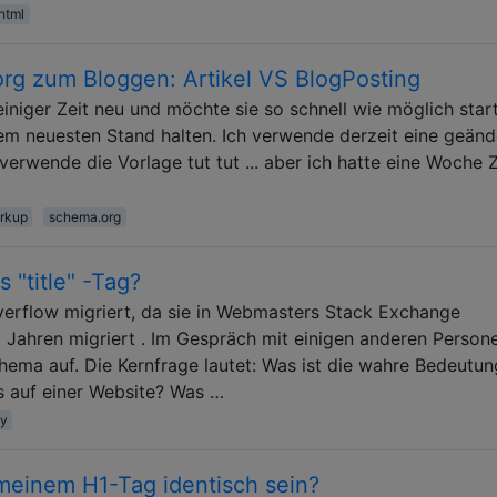
html
g zum Bloggen: Artikel VS BlogPosting
einiger Zeit neu und möchte sie so schnell wie möglich star
m neuesten Stand halten. Ich verwende derzeit eine geänd
erwende die Vorlage tut tut ... aber ich hatte eine Woche Z
rkup
schema.org
"title" -Tag?
erflow migriert, da sie in Webmasters Stack Exchange
 Jahren migriert . Im Gespräch mit einigen anderen Person
Thema auf. Die Kernfrage lautet: Was ist die wahre Bedeutu
gs auf einer Website? Was …
ty
 meinem H1-Tag identisch sein?