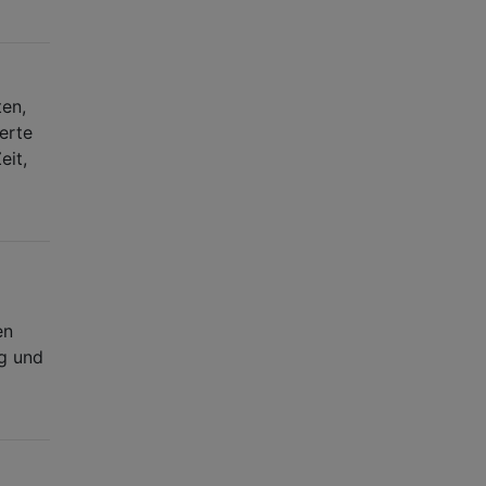
ten,
erte
eit,
en
ng und