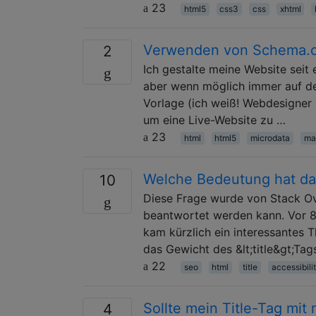
23
html5
css3
css
xhtml
Verwenden von Schema.or
2
Ich gestalte meine Website seit 
aber wenn möglich immer auf de
Vorlage (ich weiß! Webdesigner v
um eine Live-Website zu …
23
html
html5
microdata
ma
Welche Bedeutung hat das 
10
Diese Frage wurde von Stack Ov
beantwortet werden kann. Vor 8
kam kürzlich ein interessantes 
das Gewicht des &lt;title&gt;Ta
22
seo
html
title
accessibili
Sollte mein Title-Tag mit
4