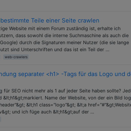
bestimmte Teile einer Seite crawlen
ige Website mit einem Forum zuständig ist, erhalte ich
zern, dass sowohl die interne Suchmaschine als auch die
Google) durch die Signaturen meiner Nutzer (die sie lange
zt sind Unterschriften und das ist ein Teil der …
web-crawlers
ndung separater <h1> -Tags für das Logo und 
ag für SEO nicht mehr als 1 auf jeder Seite haben sollte? Je
nd &lt;h1&gt;markiert. Name der Website, von der ein Bild lo
"header"&gt; &lt;h1 class="logo"&gt; &lt;a href="#"&gt;Websit
iv&gt; und ich füge auch &lt;h1&gt;auf der …