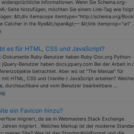
r widersprüchliche Informationen. Wenn Sie Schema.org-
L-Seite hinzufügen, möchten Sie einem Link-Tag wie folgt
ügen: &lt;div itemscope itemtype="http://schema.org/Book
 Catcher in the Rye&lt;/span&gt;— &lt;link itemprop="url" 
a
bt es für HTML, CSS und JavaScript?
et-Dokumente Ruby-Benutzer haben Ruby-Doc.org Python-
 jQuery-Benutzer haben docs.jquery.com Bei der Arbeit in 
erenzobjekte betrachtet. Aber wo ist "The Manual" für
 mit HTML, CSS und (Vanille-) JavaScript arbeiten? Welche
ige, durchsuchbare und vom Benutzer bearbeitbare …
ing
ite ein Favicon hinzu?
erflow migriert, da sie in Webmasters Stack Exchange
 Jahren migriert . Welches Markup ist der moderne Standar
u meiner Site? Was ist das Standardbildformat und die