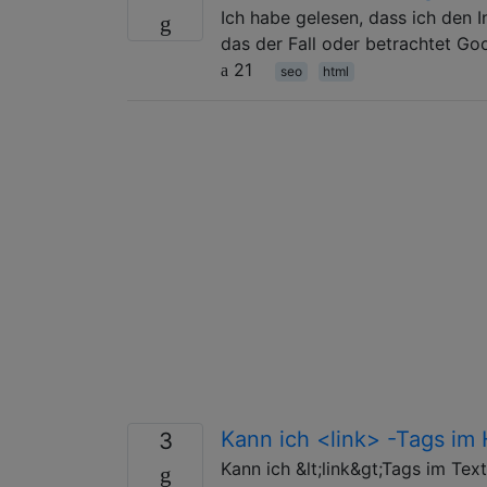
Ich habe gelesen, dass ich den In
das der Fall oder betrachtet Go
21
seo
html
Kann ich <link> -Tags i
3
Kann ich &lt;link&gt;Tags im Tex