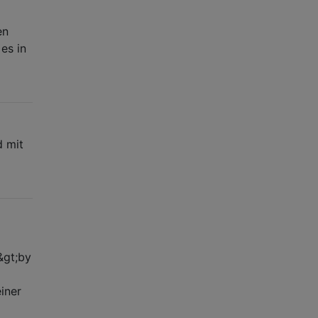
en
es in
d mit
&gt;by
iner