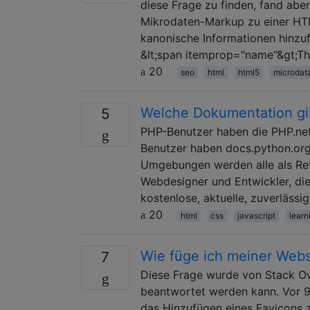
diese Frage zu finden, fand abe
Mikrodaten-Markup zu einer HTM
kanonische Informationen hinzuf
&lt;span itemprop="name"&gt;The
20
seo
html
html5
microdat
Welche Dokumentation gi
5
PHP-Benutzer haben die PHP.n
Benutzer haben docs.python.org
Umgebungen werden alle als Ref
Webdesigner und Entwickler, die
kostenlose, aktuelle, zuverläss
20
html
css
javascript
learn
Wie füge ich meiner Webs
7
Diese Frage wurde von Stack Ov
beantwortet werden kann. Vor 9
das Hinzufügen eines Favicons z