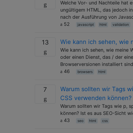
Welche Vor- und Nachteile hat es,
ungültigem HTML, das jedoch in 
nach der Ausführung von Javasc
52
javascript
html
validation
Wie kann ich sehen, wie 
13
Wie kann ich sehen, wie meine W
oder einen Dienst, das / der ein
Browserversionen installiert sin
46
browsers
html
Warum sollten wir Tags w
7
CSS verwenden können?
Warum sollten wir Tags wie p, 
können? Ist es aus SEO-Sicht wi
43
seo
html
css