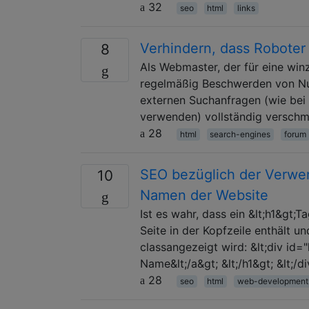
32
seo
html
links
Verhindern, dass Roboter 
8
Als Webmaster, der für eine winz
regelmäßig Beschwerden von Nut
externen Suchanfragen (wie bei 
verwenden) vollständig verschmut
28
html
search-engines
forum
SEO bezüglich der Verwe
10
Namen der Website
Ist es wahr, dass ein &lt;h1&gt;T
Seite in der Kopfzeile enthält u
classangezeigt wird: &lt;div id=
Name&lt;/a&gt; &lt;/h1&gt; &lt;/d
28
seo
html
web-development