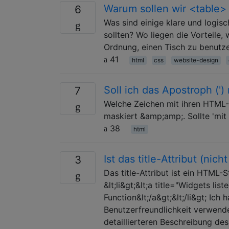
Warum sollen wir <table>
6
Was sind einige klare und logis
sollten? Wo liegen die Vorteile,
Ordnung, einen Tisch zu benutz
41
html
css
website-design
Soll ich das Apostroph ('
7
Welche Zeichen mit ihren HTML-E
maskiert &amp;amp;. Sollte 'm
38
html
Ist das title-Attribut (nic
3
Das title-Attribut ist ein HTML-
&lt;li&gt;&lt;a title="Widgets l
Function&lt;/a&gt;&lt;/li&gt; Ic
Benutzerfreundlichkeit verwende
detaillierteren Beschreibung des