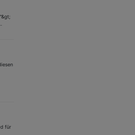
"&gt;
…
diesen
d für