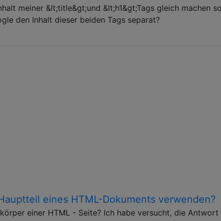
halt meiner &lt;title&gt;und &lt;h1&gt;Tags gleich machen sol
ogle den Inhalt dieser beiden Tags separat?
m Hauptteil eines HTML-Dokuments verwenden?
tkörper einer HTML - Seite? Ich habe versucht, die Antwort