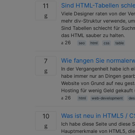
Sind HTML-Tabellen schle
11
Viele Designer raten von der Ve
mehr div-Struktur verwende, um 
Sind Tabellen schlecht für Such
das HTML sauber zu halten.
26
seo
html
css
table
Wie fangen Sie normalerw
7
In der Vergangenheit habe ich 
habe immer nur an Dingen gearbei
Website von Grund auf neu gesta
Hosting für wenig Geld gekauft 
26
html
web-development
des
Was ist neu in HTML5 / 
10
Ich habe diese Seite und diese 
Hauptmerkmale von HTML5, die 