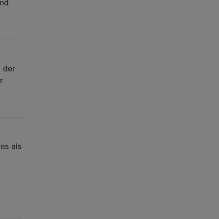
und
t der
r
es als