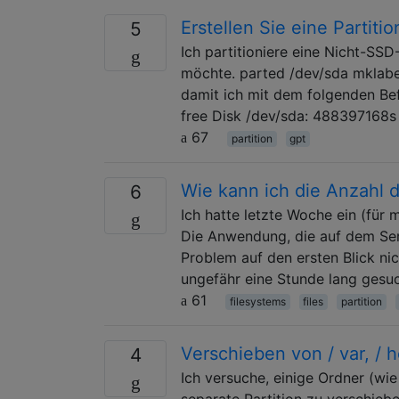
Erstellen Sie eine Partitio
5
Ich partitioniere eine Nicht-SSD
möchte. parted /dev/sda mklabel 
damit ich mit dem folgenden Bef
free Disk /dev/sda: 488397168s S
67
partition
gpt
Wie kann ich die Anzahl 
6
Ich hatte letzte Woche ein (für 
Die Anwendung, die auf dem Serv
Problem auf den ersten Blick ni
ungefähr eine Stunde lang gesuc
61
filesystems
files
partition
Verschieben von / var, / 
4
Ich versuche, einige Ordner (wi
separate Partition zu verschiebe