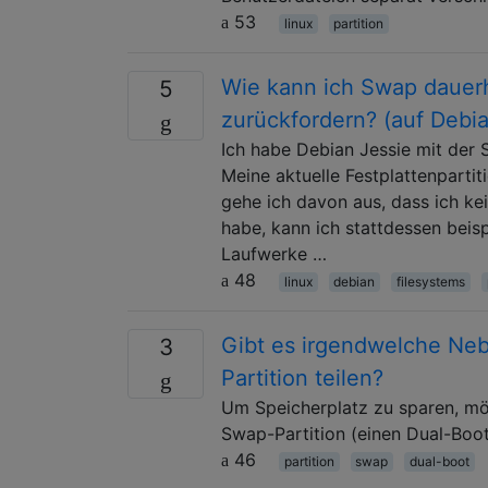
53
linux
partition
Wie kann ich Swap dauerh
5
zurückfordern? (auf Debia
Ich habe Debian Jessie mit der 
Meine aktuelle Festplattenparti
gehe ich davon aus, dass ich ke
habe, kann ich stattdessen beis
Laufwerke …
48
linux
debian
filesystems
Gibt es irgendwelche Ne
3
Partition teilen?
Um Speicherplatz zu sparen, möc
Swap-Partition (einen Dual-Boot
46
partition
swap
dual-boot