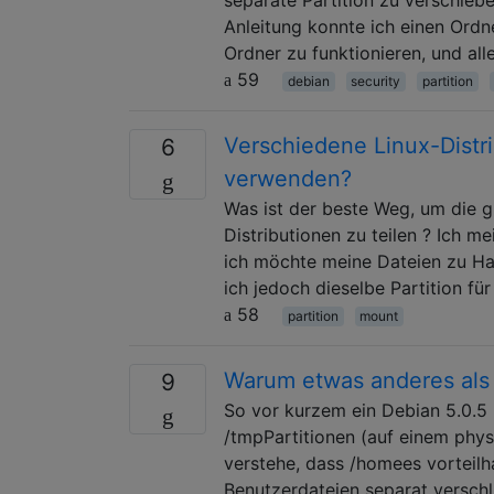
Anleitung konnte ich einen Ordne
Ordner zu funktionieren, und al
59
debian
security
partition
Verschiedene Linux-Distr
6
verwenden?
Was ist der beste Weg, um die 
Distributionen zu teilen ? Ich m
ich möchte meine Dateien zu Hau
ich jedoch dieselbe Partition fü
58
partition
mount
Warum etwas anderes als /
9
So vor kurzem ein Debian 5.0.5 I
/tmpPartitionen (auf einem phys
verstehe, dass /homees vorteilha
Benutzerdateien separat versch