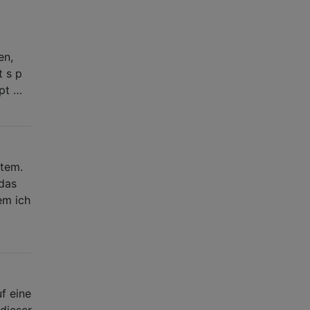
en,
t s p
gpt …
stem.
 das
em ich
f eine
 dieser