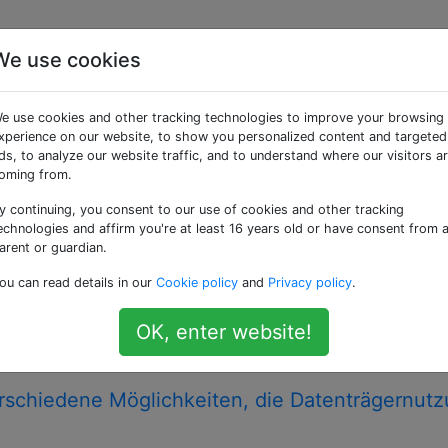
We use cookies
getaggte Fragen
e use cookies and other tracking technologies to improve your browsing
xperience on our website, to show you personalized content and targeted
Festplattenlaufwerk in mehrere logische Speichereinheiten au
ds, to analyze our website traffic, and to understand where our visitors a
erk so zu behandeln, als wären es mehrere Festplatten.
oming from.
y continuing, you consent to our use of cookies and other tracking
herplatz unter Linux?
echnologies and affirm you're at least 16 years old or have consent from 
stemen fällt es mir oft schwer, den Schuldigen aufzuspüren
arent or guardian.
 Ich verwende normalerweise, du / | sort -nraber auf einem
ou can read details in our
Cookie policy
and
Privacy policy
.
is Ergebnisse zurückgegeben werden. Auch dies ist
er Hervorhebung des schlimmsten Täters, aber ich …
OK, enter website!
isk-usage
command
erschiedene Möglichkeiten, die Datenträgernut