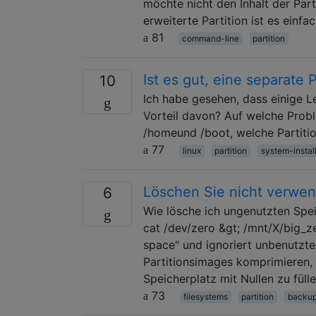
möchte nicht den Inhalt der Part
erweiterte Partition ist es einf
81
command-line
partition
Ist es gut, eine separate P
10
Ich habe gesehen, dass einige Le
Vorteil davon? Auf welche Probl
/homeund /boot, welche Partiti
77
linux
partition
system-instal
Löschen Sie nicht verwend
6
Wie lösche ich ungenutzten Spei
cat /dev/zero &gt; /mnt/X/big_z
space" und ignoriert unbenutzte
Partitionsimages komprimieren,
Speicherplatz mit Nullen zu füll
73
filesystems
partition
backu