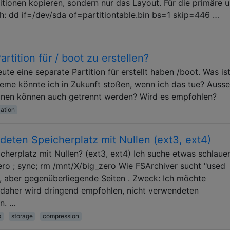
itionen kopieren, sondern nur das Layout. Für die primäre 
ach: dd if=/dev/sda of=partitiontable.bin bs=1 skip=446 …
artition für / boot zu erstellen?
ute eine separate Partition für erstellt haben /boot. Was is
eme könnte ich in Zukunft stoßen, wenn ich das tue? Ausse
onen können auch getrennt werden? Wird es empfohlen?
lation
eten Speicherplatz mit Nullen (ext3, ext4)
cherplatz mit Nullen? (ext3, ext4) Ich suche etwas schlauer
ero ; sync; rm /mnt/X/big_zero Wie FSArchiver sucht "used
, aber gegenüberliegende Seiten . Zweck: Ich möchte
 daher wird dringend empfohlen, nicht verwendeten
en. …
p
storage
compression