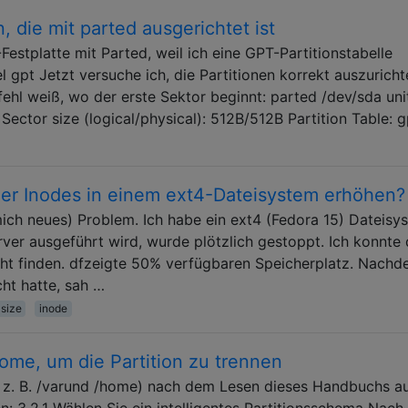
n, die mit parted ausgerichtet ist
-Festplatte mit Parted, weil ich eine GPT-Partitionstabelle
gpt Jetzt versuche ich, die Partitionen korrekt auszuricht
ehl weiß, wo der erste Sektor beginnt: parted /dev/sda uni
ector size (logical/physical): 512B/512B Partition Table: 
der Inodes in einem ext4-Dateisystem erhöhen?
mich neues) Problem. Ich habe ein ext4 (Fedora 15) Dateisy
er ausgeführt wird, wurde plötzlich gestoppt. Ich konnte
cht finden. dfzeigte 50% verfügbaren Speicherplatz. Nachd
ht hatte, sah …
size
inode
home, um die Partition zu trennen
e z. B. /varund /home) nach dem Lesen dieses Handbuchs au
n: 3.2.1 Wählen Sie ein intelligentes Partitionsschema Nach