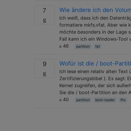
Wie ändere ich den Volu
7
Ich weiß, dass ich den Datenträ
formatiere mkfs.vfat. Aber wie
möchte besonders in der Lage s
Fall kann ich ein Windows-Tool
46
partition
fat
Wofür ist die / boot-Partit
9
Ich lese einen relativ alten Tex
Zertifizierungsbibel ). Es sagt:
Kernel zugreifen, der sich außer
Sie die / boot-Partition an den
40
partition
boot-loader
fhs