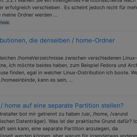
r erfolgreich verschieben . Es scheint jedoch nicht für meh
le meine Ordner werden …
fstab
ibutionen, die denselben / home-Ordner
gleichen /homeVerzeichnisse zwischen verschiedenen Linux-
eine, ich möchte beides haben, zum Beispiel Fedora und Arc
se finden, egal in welcher Linux-Distribution ich boote. W
r /homeeinbinde, kann es sein, …
 home auf eine separate Partition stellen?
nstaller bot mir getrennt zu haben /usr, /home, /varund
ischen Datenträger). Was ist der praktische Grund dafür? I
ft sein kann, eine separate Partition anzulegen, da
lüsselt werden können, aber warum für irgendetwas andere