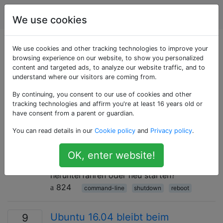
Ubuntu
Tags
Account
We use cookies
Als «shutdown»
We use cookies and other tracking technologies to improve your
browsing experience on our website, to show you personalized
content and targeted ads, to analyze our website traffic, and to
getaggte Fragen
understand where our visitors are coming from.
By continuing, you consent to our use of cookies and other
Bei Fragen zum Herunterfahren und Ausschalten.
tracking technologies and affirm you're at least 16 years old or
have consent from a parent or guardian.
Wie kann ich von einem Terminal
5
You can read details in our
Cookie policy
and
Privacy policy
.
aus herunterfahren oder neu
starten?
OK, enter website!
Wie kann ich Ubuntu mit Terminalbefehlen
herunterfahren oder neu starten?
824
command-line
shutdown
reboot
Ubuntu 16.04 bleibt beim
9