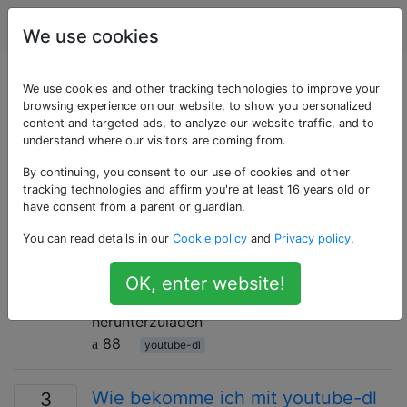
Computerbenutzer
Tags
Account
We use cookies
Als «youtube-dl»
We use cookies and other tracking technologies to improve your
browsing experience on our website, to show you personalized
content and targeted ads, to analyze our website traffic, and to
getaggte Fragen
understand where our visitors are coming from.
By continuing, you consent to our use of cookies and other
Wie man mit youtube-dl nur
3
tracking technologies and affirm you're at least 16 years old or
Untertitel von Videos herunterlädt
have consent from a parent or guardian.
Wie kann ich mit youtube-dl Untertitel einer
You can read details in our
Cookie policy
and
Privacy policy
.
Videoliste herunterladen? Ich brauche eine
Option dafür. Allerdings konnte ich keine
OK, enter website!
Möglichkeit finden, nur Untertitel
herunterzuladen
88
youtube-dl
Wie bekomme ich mit youtube-dl
3