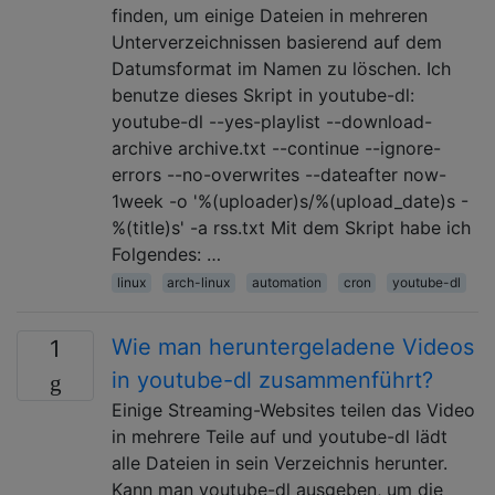
finden, um einige Dateien in mehreren
Unterverzeichnissen basierend auf dem
Datumsformat im Namen zu löschen. Ich
benutze dieses Skript in youtube-dl:
youtube-dl --yes-playlist --download-
archive archive.txt --continue --ignore-
errors --no-overwrites --dateafter now-
1week -o '%(uploader)s/%(upload_date)s -
%(title)s' -a rss.txt Mit dem Skript habe ich
Folgendes: …
linux
arch-linux
automation
cron
youtube-dl
Wie man heruntergeladene Videos
1
in youtube-dl zusammenführt?
Einige Streaming-Websites teilen das Video
in mehrere Teile auf und youtube-dl lädt
alle Dateien in sein Verzeichnis herunter.
Kann man youtube-dl ausgeben, um die